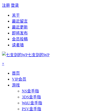
注册
登录
关于
最近留言
最近更新
即将发布
会员投稿
读者墙
七支剑的WP
×
首页
VIP会员
游戏
NS金手指
3DS金手指
WiiU金手指
PSV金手指