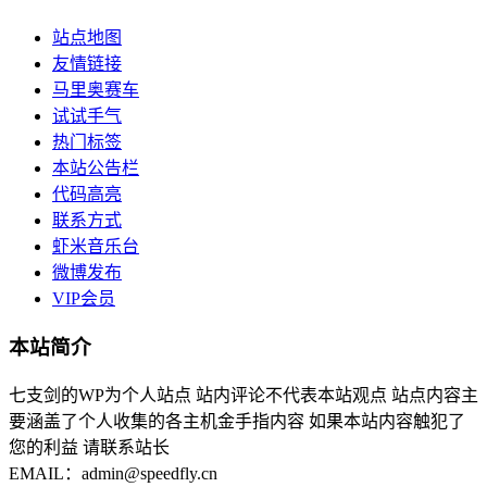
站点地图
友情链接
马里奥赛车
试试手气
热门标签
本站公告栏
代码高亮
联系方式
虾米音乐台
微博发布
VIP会员
本站简介
七支剑的WP为个人站点 站内评论不代表本站观点 站点内容主
要涵盖了个人收集的各主机金手指内容 如果本站内容触犯了
您的利益 请联系站长
EMAIL：admin@speedfly.cn