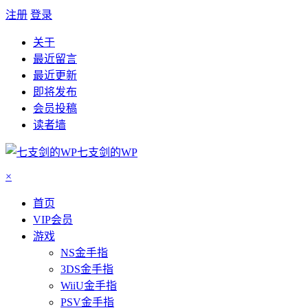
注册
登录
关于
最近留言
最近更新
即将发布
会员投稿
读者墙
七支剑的WP
×
首页
VIP会员
游戏
NS金手指
3DS金手指
WiiU金手指
PSV金手指