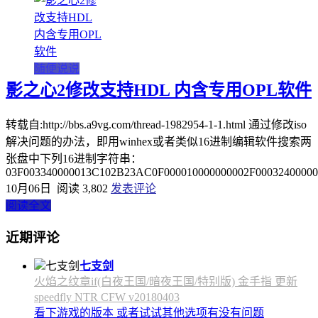
随便说说
影之心2修改支持HDL 内含专用OPL软件
转载自:http://bbs.a9vg.com/thread-1982954-1-1.html 通过修改iso
解决问题的办法，即用winhex或者类似16进制编辑软件搜索两
张盘中下列16进制字符串：
03F003340000013C102B23AC0F000010000000002F00032400000
10月06日
阅读 3,802
发表评论
阅读全文
近期评论
七支剑
火焰之纹章if(白夜王国/暗夜王国/特别版) 金手指 更新
speedfly NTR CFW v20180403
看下游戏的版本 或者试试其他选项有没有问题