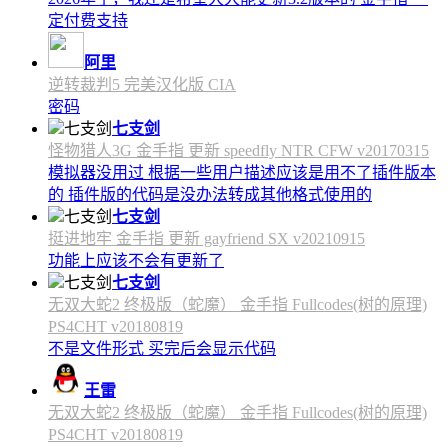
定付费支持
阿里
逆转裁判5 完美汉化版 CIA
密码
七支剑
怪物猎人3G 金手指 更新 speedfly NTR CFW v20170315
模拟器没用过 根据一些用户描述应该是用不了插件版本
的 插件版的代码是没办法转成其他格式使用的
七支剑
挺进地牢 金手指 更新 gayfriend SX v20210915
功能上应该不会有更新了
七支剑
无双大蛇2 终极版（蛇魔） 金手指 Fullcodes(树的原理)
PS4CHT v20180819
不是文件形式 买完后会显示代码
王雷
无双大蛇2 终极版（蛇魔） 金手指 Fullcodes(树的原理)
PS4CHT v20180819