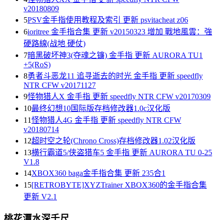
v20180809
5
PSV金手指使用教程及索引 更新 psvitacheat z06
6
ioritree 金手指合集 更新 v20150323 增加 戰地風雲：強
硬路線(战地 硬仗)
7
暗黑破坏神3(夺魂之镰) 金手指 更新 AURORA TU1
+5(RoS)
8
勇者斗恶龙11 追寻逝去的时光 金手指 更新 speedfly
NTR CFW v20171127
9
怪物猎人X 金手指 更新 speedfly NTR CFW v20170309
10
最终幻想10国际版存档修改器1.0c汉化版
11
怪物猎人4G 金手指 更新 speedfly NTR CFW
v20180714
12
超时空之轮(Chrono Cross)存档修改器1.02汉化版
13
横行霸道5/侠盗猎车5 金手指 更新 AURORA TU 0-25
V1.8
14
XBOX360 baga金手指合集 更新 235合1
15
[RETROBYTE]XYZTrainer XBOX360的金手指合集
更新 V2.1
桃花潭水深千尺