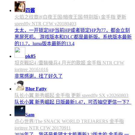
四酱
火焰之纹章if(白夜王国/暗夜王国/特别版) 金手指 更新
speedfly NTR CFW v20180403
太太，一开锁定HP当前HP或者锁定HP为77，都会立刻
黑屏死机。 游戏版本和DLC都是最新版。系统版本最新
的11.7，luma版本最新的13.4
pk85
坦克戰記4 /重裝機兵4 月光的歌姬 金手指 NTR CFW
ioritree 20161016
非常感谢，找了好久了
Blue Fatty
队长小翼 新秀崛起 金手指 更新 speedfly SX v20260803
队长小翼 新秀崛起 日版最新1.47，可否抽空更信一下？
Sam
点心世界/The SNACK WORLD TREJARERS 金手指
ioritree NTR CFW 20170911
2026年了，我还是希望大大能更新3.2版本的 金手指 一