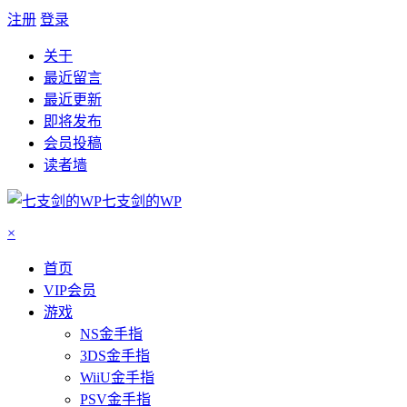
注册
登录
关于
最近留言
最近更新
即将发布
会员投稿
读者墙
七支剑的WP
×
首页
VIP会员
游戏
NS金手指
3DS金手指
WiiU金手指
PSV金手指