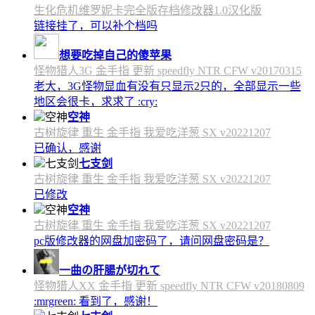
生化危机维罗妮卡完全版存档修改器1.0汉化版
链接挂了，可以补个档吗
想要吃掉自己的傻苹果
怪物猎人3G 金手指 更新 speedfly NTR CFW v20170315
老大，3G怪物显血有没有只显示2只的，全部显示一些
地区会很卡，求求了 :cry:
空神
古树旋律 重生 金手指 我爱吃洋葱 SX v20221207
已确认，感谢
七支剑
古树旋律 重生 金手指 我爱吃洋葱 SX v20221207
已修改
空神
古树旋律 重生 金手指 我爱吃洋葱 SX v20221207
pc版修改器的网盘加密码了，请问网盘密码是？
一曲の肝腸が切れて
怪物猎人XX 金手指 更新 speedfly NTR CFW v20180809
:mrgreen: 看到了，感谢！