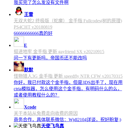
我买完了怎么发没有文件啊
王雷
无双大蛇2 终极版（蛇魔） 金手指 Fullcodes(树的原理)
PS4CHT v20180819
66666666666真的好
E
挺进地牢 金手指 更新 gayfriend SX v20210915
问一下有更新吗，帝国币还不能改吗
默默
怪物猎人3G 金手指 更新 speedfly NTR CFW v20170315
你好，我已付款这个金手指，但是3DS出手了，现在用
ctria模拟器，怎么使用这个金手指，有明码什么的么，
或者使用教程什么的？
Xcode
关于本站从免费走向收费的原因
商务合作，具体联系微信：Wjdl2104详谈，祝好盼复;)
天使飞鸟真