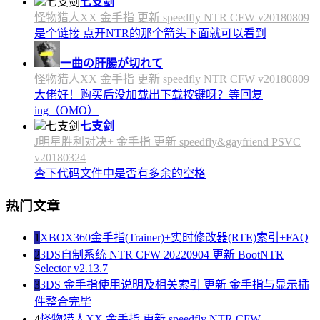
七支剑
怪物猎人XX 金手指 更新 speedfly NTR CFW v20180809
是个链接 点开NTR的那个箭头下面就可以看到
一曲の肝腸が切れて
怪物猎人XX 金手指 更新 speedfly NTR CFW v20180809
大佬好！购买后没加载出下载按键呀？等回复
ing（OMO）
七支剑
J明星胜利对决+ 金手指 更新 speedfly&gayfriend PSVC
v20180324
查下代码文件中是否有多余的空格
热门文章
1
XBOX360金手指(Trainer)+实时修改器(RTE)索引+FAQ
2
3DS自制系统 NTR CFW 20220904 更新 BootNTR
Selector v2.13.7
3
3DS 金手指使用说明及相关索引 更新 金手指与显示插
件整合完毕
4
怪物猎人XX 金手指 更新 speedfly NTR CFW