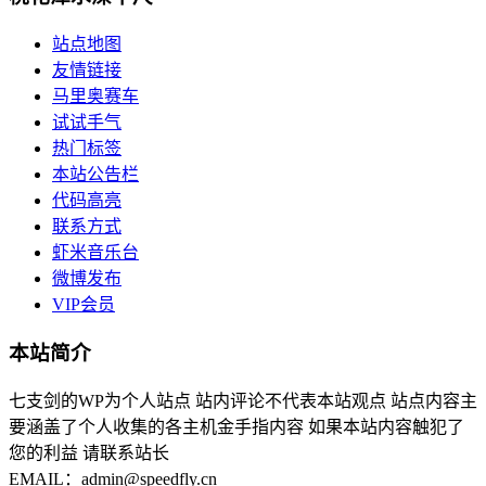
站点地图
友情链接
马里奥赛车
试试手气
热门标签
本站公告栏
代码高亮
联系方式
虾米音乐台
微博发布
VIP会员
本站简介
七支剑的WP为个人站点 站内评论不代表本站观点 站点内容主
要涵盖了个人收集的各主机金手指内容 如果本站内容触犯了
您的利益 请联系站长
EMAIL：admin@speedfly.cn