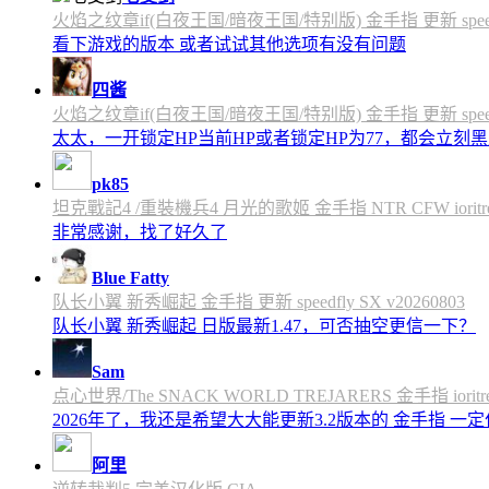
火焰之纹章if(白夜王国/暗夜王国/特别版) 金手指 更新 speedfly
看下游戏的版本 或者试试其他选项有没有问题
四酱
火焰之纹章if(白夜王国/暗夜王国/特别版) 金手指 更新 speedfly
太太，一开锁定HP当前HP或者锁定HP为77，都会立刻黑屏
pk85
坦克戰記4 /重裝機兵4 月光的歌姬 金手指 NTR CFW ioritree 
非常感谢，找了好久了
Blue Fatty
队长小翼 新秀崛起 金手指 更新 speedfly SX v20260803
队长小翼 新秀崛起 日版最新1.47，可否抽空更信一下？
Sam
点心世界/The SNACK WORLD TREJARERS 金手指 ioritree
2026年了，我还是希望大大能更新3.2版本的 金手指 一
阿里