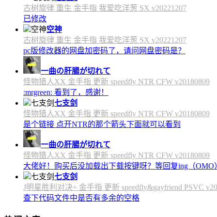
古树旋律 重生 金手指 我爱吃洋葱 SX v20221207
已修改
空神
古树旋律 重生 金手指 我爱吃洋葱 SX v20221207
pc版修改器的网盘加密码了，请问网盘密码是？
一曲の肝腸が切れて
怪物猎人XX 金手指 更新 speedfly NTR CFW v20180809
:mrgreen: 看到了，感谢！
七支剑
怪物猎人XX 金手指 更新 speedfly NTR CFW v20180809
是个链接 点开NTR的那个箭头下面就可以看到
一曲の肝腸が切れて
怪物猎人XX 金手指 更新 speedfly NTR CFW v20180809
大佬好！购买后没加载出下载按键呀？等回复ing（OMO
七支剑
J明星胜利对决+ 金手指 更新 speedfly&gayfriend PSVC v20
查下代码文件中是否有多余的空格