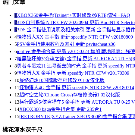
热门文章
1
XBOX360金手指(Trainer)+实时修改器(RTE)索引+FAQ
2
3DS自制系统 NTR CFW 20220904 更新 BootNTR Selector 
3
3DS 金手指使用说明及相关索引 更新 金手指与显示插
4
怪物猎人XX 金手指 更新 speedfly NTR CFW v20180809
5
PSV金手指使用教程及索引 更新 psvitacheat z06
6
ioritree 金手指合集 更新 v20150323 增加 戰地風雲：
7
暗黑破坏神3(夺魂之镰) 金手指 更新 AURORA TU1 +5(R
8
勇者斗恶龙11 追寻逝去的时光 金手指 更新 speedfly NTR C
9
怪物猎人X 金手指 更新 speedfly NTR CFW v20170309
10
最终幻想10国际版存档修改器1.0c汉化版
11
怪物猎人4G 金手指 更新 speedfly NTR CFW v20180714
12
超时空之轮(Chrono Cross)存档修改器1.02汉化版
13
横行霸道5/侠盗猎车5 金手指 更新 AURORA TU 0-25 V1
14
XBOX360 baga金手指合集 更新 235合1
15
[RETROBYTE]XYZTrainer XBOX360的金手指合集 更新
桃花潭水深千尺