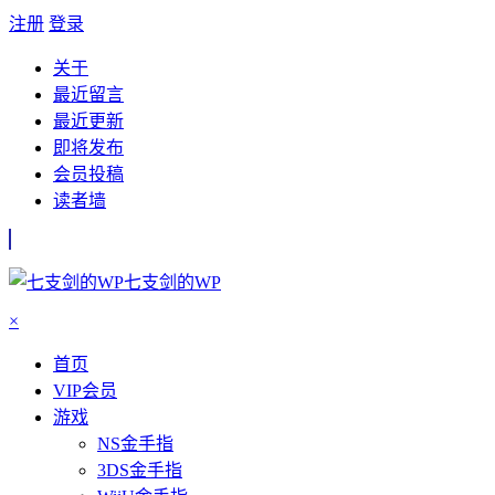
注册
登录
关于
最近留言
最近更新
即将发布
会员投稿
读者墙
七支剑的WP
×
首页
VIP会员
游戏
NS金手指
3DS金手指