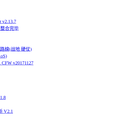
v2.13.7
件整合完毕
強硬路線(战地 硬仗)
oS)
FW v20171127
.8
 V2.1