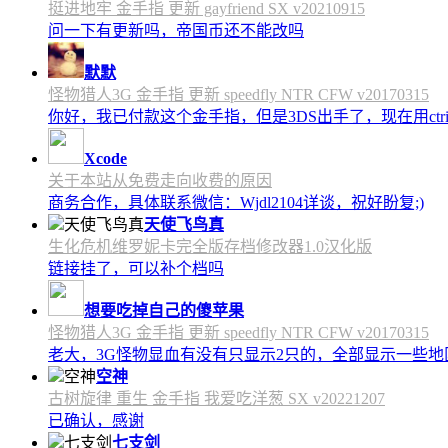
挺进地牢 金手指 更新 gayfriend SX v20210915
问一下有更新吗，帝国币还不能改吗
默默
怪物猎人3G 金手指 更新 speedfly NTR CFW v20170315
你好，我已付款这个金手指，但是3DS出手了，现在用c
Xcode
关于本站从免费走向收费的原因
商务合作，具体联系微信：Wjdl2104详谈，祝好盼复;)
天使飞鸟真
生化危机维罗妮卡完全版存档修改器1.0汉化版
链接挂了，可以补个档吗
想要吃掉自己的傻苹果
怪物猎人3G 金手指 更新 speedfly NTR CFW v20170315
老大，3G怪物显血有没有只显示2只的，全部显示一些地区会
空神
古树旋律 重生 金手指 我爱吃洋葱 SX v20221207
已确认，感谢
七支剑