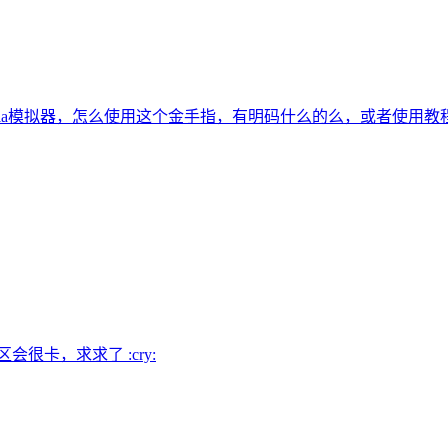
tria模拟器，怎么使用这个金手指，有明码什么的么，或者使用教
很卡，求求了 :cry: