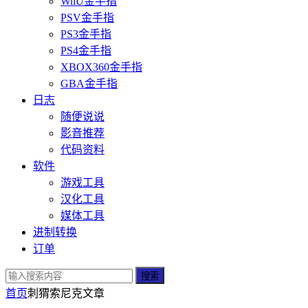
WiiU金手指
PSV金手指
PS3金手指
PS4金手指
XBOX360金手指
GBA金手指
日志
随便说说
影音推荐
代码资料
软件
游戏工具
汉化工具
媒体工具
进制转换
订单
搜索
首页
刺猬索尼克
文章