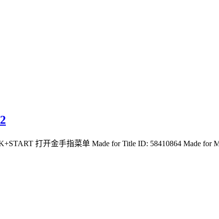
2
+START 打开金手指菜单 Made for Title ID: 58410864 Made for Media ID