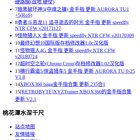
硬路線(战地 硬仗)
7
暗黑破坏神3(夺魂之镰) 金手指 更新 AURORA TU1
+5(RoS)
8
勇者斗恶龙11 追寻逝去的时光 金手指 更新 speedfly
NTR CFW v20171127
9
怪物猎人X 金手指 更新 speedfly NTR CFW v20170309
10
最终幻想10国际版存档修改器1.0c汉化版
11
怪物猎人4G 金手指 更新 speedfly NTR CFW
v20180714
12
超时空之轮(Chrono Cross)存档修改器1.02汉化版
13
横行霸道5/侠盗猎车5 金手指 更新 AURORA TU 0-25
V1.8
14
XBOX360 baga金手指合集 更新 235合1
15
[RETROBYTE]XYZTrainer XBOX360的金手指合集
更新 V2.1
桃花潭水深千尺
站点地图
友情链接