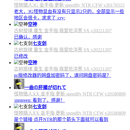
怪物猎人3G 金手指 更新 speedfly NTR CFW v20170315
老大，3G怪物显血有没有只显示2只的，全部显示一些
地区会很卡，求求了 :cry:
空神
古树旋律 重生 金手指 我爱吃洋葱 SX v20221207
已确认，感谢
七支剑
古树旋律 重生 金手指 我爱吃洋葱 SX v20221207
已修改
空神
古树旋律 重生 金手指 我爱吃洋葱 SX v20221207
pc版修改器的网盘加密码了，请问网盘密码是？
一曲の肝腸が切れて
怪物猎人XX 金手指 更新 speedfly NTR CFW v20180809
:mrgreen: 看到了，感谢！
七支剑
怪物猎人XX 金手指 更新 speedfly NTR CFW v20180809
是个链接 点开NTR的那个箭头下面就可以看到