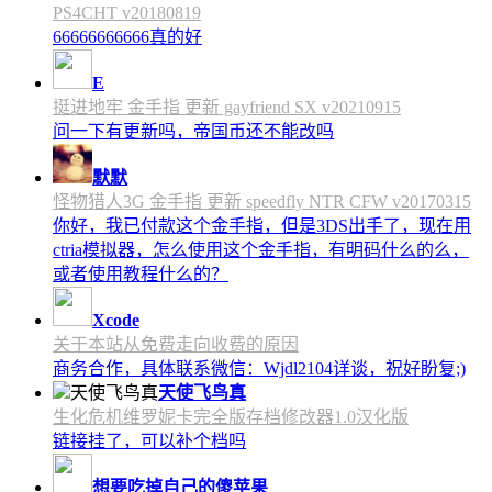
PS4CHT v20180819
66666666666真的好
E
挺进地牢 金手指 更新 gayfriend SX v20210915
问一下有更新吗，帝国币还不能改吗
默默
怪物猎人3G 金手指 更新 speedfly NTR CFW v20170315
你好，我已付款这个金手指，但是3DS出手了，现在用
ctria模拟器，怎么使用这个金手指，有明码什么的么，
或者使用教程什么的？
Xcode
关于本站从免费走向收费的原因
商务合作，具体联系微信：Wjdl2104详谈，祝好盼复;)
天使飞鸟真
生化危机维罗妮卡完全版存档修改器1.0汉化版
链接挂了，可以补个档吗
想要吃掉自己的傻苹果