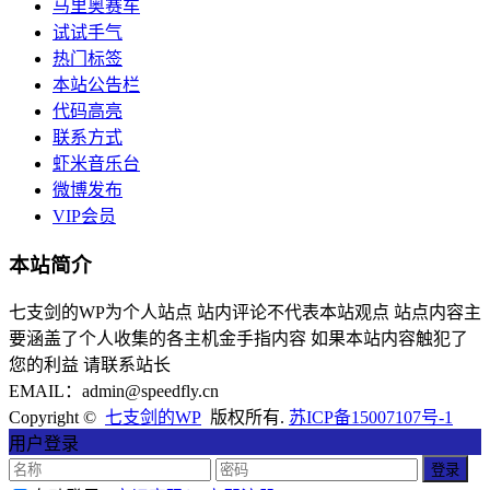
马里奥赛车
试试手气
热门标签
本站公告栏
代码高亮
联系方式
虾米音乐台
微博发布
VIP会员
本站简介
七支剑的WP为个人站点 站内评论不代表本站观点 站点内容主
要涵盖了个人收集的各主机金手指内容 如果本站内容触犯了
您的利益 请联系站长
EMAIL：admin@speedfly.cn
Copyright ©
七支剑的WP
版权所有.
苏ICP备15007107号-1
用户登录