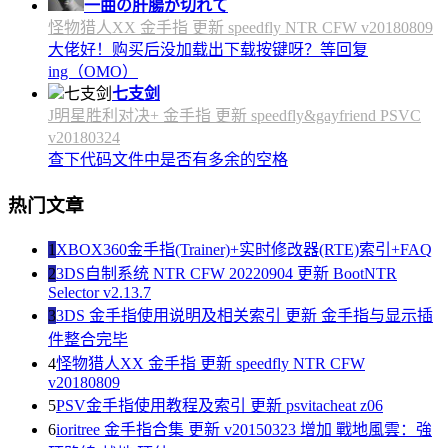
一曲の肝腸が切れて
怪物猎人XX 金手指 更新 speedfly NTR CFW v20180809
大佬好！购买后没加载出下载按键呀？等回复
ing（OMO）
七支剑
J明星胜利对决+ 金手指 更新 speedfly&gayfriend PSVC
v20180324
查下代码文件中是否有多余的空格
热门文章
1
XBOX360金手指(Trainer)+实时修改器(RTE)索引+FAQ
2
3DS自制系统 NTR CFW 20220904 更新 BootNTR
Selector v2.13.7
3
3DS 金手指使用说明及相关索引 更新 金手指与显示插
件整合完毕
4
怪物猎人XX 金手指 更新 speedfly NTR CFW
v20180809
5
PSV金手指使用教程及索引 更新 psvitacheat z06
6
ioritree 金手指合集 更新 v20150323 增加 戰地風雲：強