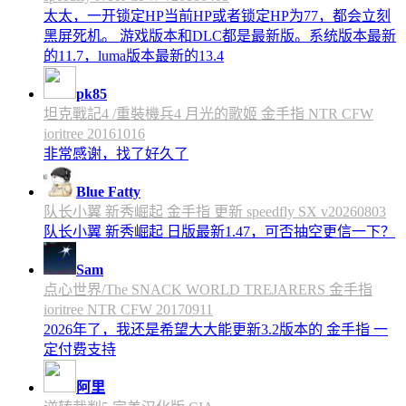
太太，一开锁定HP当前HP或者锁定HP为77，都会立刻
黑屏死机。 游戏版本和DLC都是最新版。系统版本最新
的11.7，luma版本最新的13.4
pk85
坦克戰記4 /重裝機兵4 月光的歌姬 金手指 NTR CFW
ioritree 20161016
非常感谢，找了好久了
Blue Fatty
队长小翼 新秀崛起 金手指 更新 speedfly SX v20260803
队长小翼 新秀崛起 日版最新1.47，可否抽空更信一下？
Sam
点心世界/The SNACK WORLD TREJARERS 金手指
ioritree NTR CFW 20170911
2026年了，我还是希望大大能更新3.2版本的 金手指 一
定付费支持
阿里