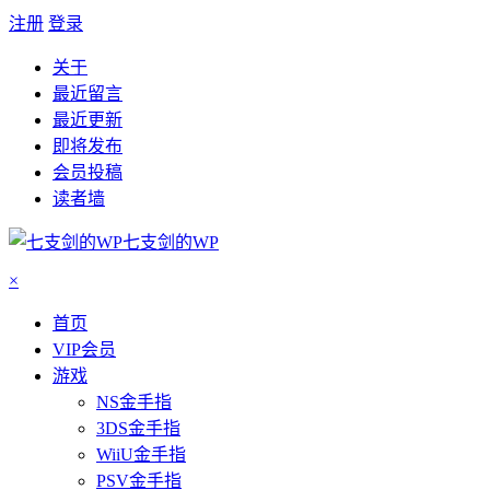
注册
登录
关于
最近留言
最近更新
即将发布
会员投稿
读者墙
七支剑的WP
×
首页
VIP会员
游戏
NS金手指
3DS金手指
WiiU金手指
PSV金手指