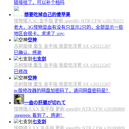
链接挂了，可以补个档吗
想要吃掉自己的傻苹果
怪物猎人3G 金手指 更新 speedfly NTR CFW v20170315
老大，3G怪物显血有没有只显示2只的，全部显示一些
地区会很卡，求求了 :cry:
空神
古树旋律 重生 金手指 我爱吃洋葱 SX v20221207
已确认，感谢
七支剑
古树旋律 重生 金手指 我爱吃洋葱 SX v20221207
已修改
空神
古树旋律 重生 金手指 我爱吃洋葱 SX v20221207
pc版修改器的网盘加密码了，请问网盘密码是？
一曲の肝腸が切れて
怪物猎人XX 金手指 更新 speedfly NTR CFW v20180809
:mrgreen: 看到了，感谢！
七支剑
怪物猎人XX 金手指 更新 speedfly NTR CFW v20180809