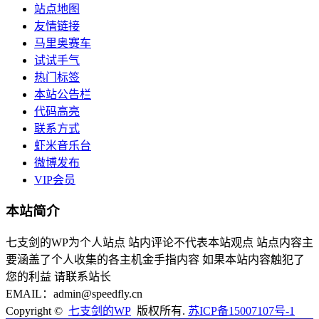
站点地图
友情链接
马里奥赛车
试试手气
热门标签
本站公告栏
代码高亮
联系方式
虾米音乐台
微博发布
VIP会员
本站简介
七支剑的WP为个人站点 站内评论不代表本站观点 站点内容主
要涵盖了个人收集的各主机金手指内容 如果本站内容触犯了
您的利益 请联系站长
EMAIL：admin@speedfly.cn
Copyright ©
七支剑的WP
版权所有.
苏ICP备15007107号-1