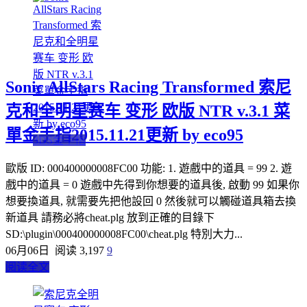
Sonic AllStars Racing Transformed 索尼
克和全明星赛车 变形 欧版 NTR v.3.1 菜
單金手指2015.11.21更新 by eco95
3DS金手指
歐版 ID: 000400000008FC00 功能: 1. 遊戲中的道具 = 99 2. 遊
戲中的道具 = 0 遊戲中先得到你想要的道具後, 啟動 99 如果你
想要換道具, 就需要先把他設回 0 然後就可以觸碰道具箱去換
新道具 請務必將cheat.plg 放到正確的目錄下
SD:\plugin\000400000008FC00\cheat.plg 特別大力...
06月06日
阅读 3,197
9
阅读全文