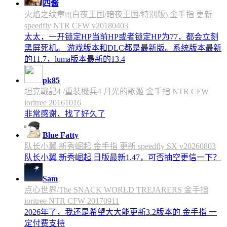
四酱
火焰之纹章if(白夜王国/暗夜王国/特别版) 金手指 更新
speedfly NTR CFW v20180403
太太，一开锁定HP当前HP或者锁定HP为77，都会立刻
黑屏死机。 游戏版本和DLC都是最新版。系统版本最新
的11.7，luma版本最新的13.4
pk85
坦克戰記4 /重裝機兵4 月光的歌姬 金手指 NTR CFW
ioritree 20161016
非常感谢，找了好久了
Blue Fatty
队长小翼 新秀崛起 金手指 更新 speedfly SX v20260803
队长小翼 新秀崛起 日版最新1.47，可否抽空更信一下？
Sam
点心世界/The SNACK WORLD TREJARERS 金手指
ioritree NTR CFW 20170911
2026年了，我还是希望大大能更新3.2版本的 金手指 一
定付费支持