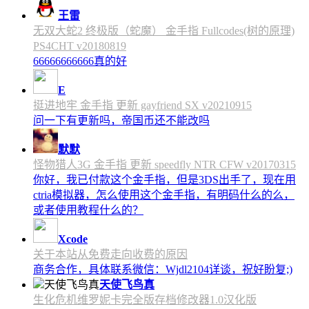
王雷
无双大蛇2 终极版（蛇魔） 金手指 Fullcodes(树的原理)
PS4CHT v20180819
66666666666真的好
E
挺进地牢 金手指 更新 gayfriend SX v20210915
问一下有更新吗，帝国币还不能改吗
默默
怪物猎人3G 金手指 更新 speedfly NTR CFW v20170315
你好，我已付款这个金手指，但是3DS出手了，现在用
ctria模拟器，怎么使用这个金手指，有明码什么的么，
或者使用教程什么的？
Xcode
关于本站从免费走向收费的原因
商务合作，具体联系微信：Wjdl2104详谈，祝好盼复;)
天使飞鸟真
生化危机维罗妮卡完全版存档修改器1.0汉化版