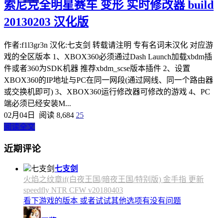
索尼克全明星赛车 变形 实时修改器 build
20130203 汉化版
作者:f1l3gr3n 汉化:七支剑 转载请注明 专有名词未汉化 对应游
戏的全区版本 1、XBOX360必须通过Dash Launch加载xbdm插
件或者360为SDK机器 推荐xbdm_scse版本插件 2、设置
XBOX360的IP地址与PC在同一网段(通过网线、同一个路由器
或交换机即可) 3、XBOX360运行修改器可修改的游戏 4、PC
端必须已经安装M...
02月04日
阅读 8,684
25
阅读全文
近期评论
七支剑
火焰之纹章if(白夜王国/暗夜王国/特别版) 金手指 更新
speedfly NTR CFW v20180403
看下游戏的版本 或者试试其他选项有没有问题