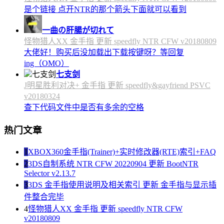
是个链接 点开NTR的那个箭头下面就可以看到
一曲の肝腸が切れて
怪物猎人XX 金手指 更新 speedfly NTR CFW v20180809
大佬好！购买后没加载出下载按键呀？等回复
ing（OMO）
七支剑
J明星胜利对决+ 金手指 更新 speedfly&gayfriend PSVC
v20180324
查下代码文件中是否有多余的空格
热门文章
1
XBOX360金手指(Trainer)+实时修改器(RTE)索引+FAQ
2
3DS自制系统 NTR CFW 20220904 更新 BootNTR
Selector v2.13.7
3
3DS 金手指使用说明及相关索引 更新 金手指与显示插
件整合完毕
4
怪物猎人XX 金手指 更新 speedfly NTR CFW
v20180809