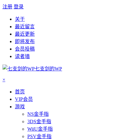
注册
登录
关于
最近留言
最近更新
即将发布
会员投稿
读者墙
七支剑的WP
×
首页
VIP会员
游戏
NS金手指
3DS金手指
WiiU金手指
PSV金手指