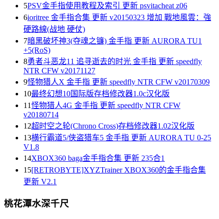
5
PSV金手指使用教程及索引 更新 psvitacheat z06
6
ioritree 金手指合集 更新 v20150323 增加 戰地風雲：強
硬路線(战地 硬仗)
7
暗黑破坏神3(夺魂之镰) 金手指 更新 AURORA TU1
+5(RoS)
8
勇者斗恶龙11 追寻逝去的时光 金手指 更新 speedfly
NTR CFW v20171127
9
怪物猎人X 金手指 更新 speedfly NTR CFW v20170309
10
最终幻想10国际版存档修改器1.0c汉化版
11
怪物猎人4G 金手指 更新 speedfly NTR CFW
v20180714
12
超时空之轮(Chrono Cross)存档修改器1.02汉化版
13
横行霸道5/侠盗猎车5 金手指 更新 AURORA TU 0-25
V1.8
14
XBOX360 baga金手指合集 更新 235合1
15
[RETROBYTE]XYZTrainer XBOX360的金手指合集
更新 V2.1
桃花潭水深千尺