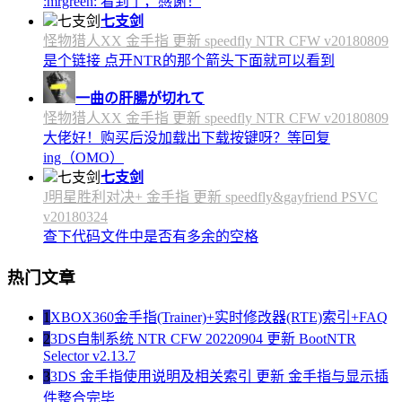
:mrgreen: 看到了，感谢！
七支剑
怪物猎人XX 金手指 更新 speedfly NTR CFW v20180809
是个链接 点开NTR的那个箭头下面就可以看到
一曲の肝腸が切れて
怪物猎人XX 金手指 更新 speedfly NTR CFW v20180809
大佬好！购买后没加载出下载按键呀？等回复
ing（OMO）
七支剑
J明星胜利对决+ 金手指 更新 speedfly&gayfriend PSVC
v20180324
查下代码文件中是否有多余的空格
热门文章
1
XBOX360金手指(Trainer)+实时修改器(RTE)索引+FAQ
2
3DS自制系统 NTR CFW 20220904 更新 BootNTR
Selector v2.13.7
3
3DS 金手指使用说明及相关索引 更新 金手指与显示插
件整合完毕