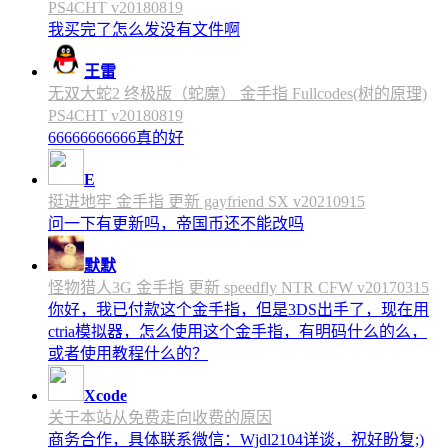
PS4CHT v20180819
我买完了怎么发没有文件啊
王雷
无双大蛇2 终极版（蛇魔） 金手指 Fullcodes(树的原理)
PS4CHT v20180819
66666666666真的好
E
挺进地牢 金手指 更新 gayfriend SX v20210915
问一下有更新吗，帝国币还不能改吗
默默
怪物猎人3G 金手指 更新 speedfly NTR CFW v20170315
你好，我已付款这个金手指，但是3DS出手了，现在用
ctria模拟器，怎么使用这个金手指，有明码什么的么，
或者使用教程什么的？
Xcode
关于本站从免费走向收费的原因
商务合作，具体联系微信：Wjdl2104详谈，祝好盼复;)