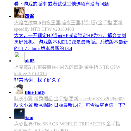
看下游戏的版本 或者试试其他选项有没有问题
四酱
火焰之纹章if(白夜王国/暗夜王国/特别版) 金手指 更新
speedfly NTR CFW v20180403
太太，一开锁定HP当前HP或者锁定HP为77，都会立刻
黑屏死机。 游戏版本和DLC都是最新版。系统版本最新
的11.7，luma版本最新的13.4
pk85
坦克戰記4 /重裝機兵4 月光的歌姬 金手指 NTR CFW
ioritree 20161016
非常感谢，找了好久了
Blue Fatty
队长小翼 新秀崛起 金手指 更新 speedfly SX v20260803
队长小翼 新秀崛起 日版最新1.47，可否抽空更信一下？
Sam
点心世界/The SNACK WORLD TREJARERS 金手指
ioritree NTR CFW 20170911