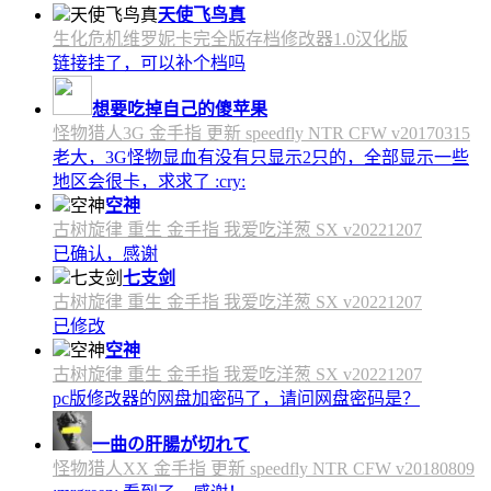
天使飞鸟真
生化危机维罗妮卡完全版存档修改器1.0汉化版
链接挂了，可以补个档吗
想要吃掉自己的傻苹果
怪物猎人3G 金手指 更新 speedfly NTR CFW v20170315
老大，3G怪物显血有没有只显示2只的，全部显示一些
地区会很卡，求求了 :cry:
空神
古树旋律 重生 金手指 我爱吃洋葱 SX v20221207
已确认，感谢
七支剑
古树旋律 重生 金手指 我爱吃洋葱 SX v20221207
已修改
空神
古树旋律 重生 金手指 我爱吃洋葱 SX v20221207
pc版修改器的网盘加密码了，请问网盘密码是？
一曲の肝腸が切れて
怪物猎人XX 金手指 更新 speedfly NTR CFW v20180809