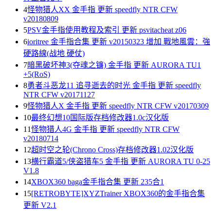
4
怪物猎人XX 金手指 更新 speedfly NTR CFW
v20180809
5
PSV金手指使用教程及索引 更新 psvitacheat z06
6
ioritree 金手指合集 更新 v20150323 增加 戰地風雲：強
硬路線(战地 硬仗)
7
暗黑破坏神3(夺魂之镰) 金手指 更新 AURORA TU1
+5(RoS)
8
勇者斗恶龙11 追寻逝去的时光 金手指 更新 speedfly
NTR CFW v20171127
9
怪物猎人X 金手指 更新 speedfly NTR CFW v20170309
10
最终幻想10国际版存档修改器1.0c汉化版
11
怪物猎人4G 金手指 更新 speedfly NTR CFW
v20180714
12
超时空之轮(Chrono Cross)存档修改器1.02汉化版
13
横行霸道5/侠盗猎车5 金手指 更新 AURORA TU 0-25
V1.8
14
XBOX360 baga金手指合集 更新 235合1
15
[RETROBYTE]XYZTrainer XBOX360的金手指合集
更新 V2.1