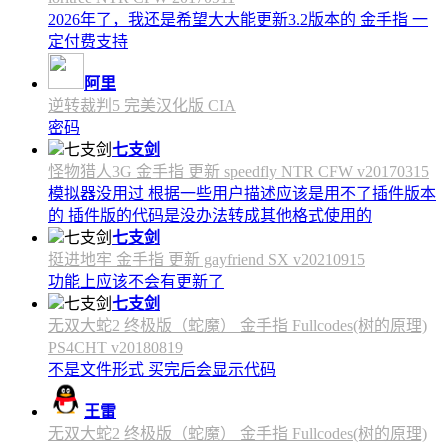
2026年了，我还是希望大大能更新3.2版本的 金手指 一
定付费支持
阿里
逆转裁判5 完美汉化版 CIA
密码
七支剑
怪物猎人3G 金手指 更新 speedfly NTR CFW v20170315
模拟器没用过 根据一些用户描述应该是用不了插件版本
的 插件版的代码是没办法转成其他格式使用的
七支剑
挺进地牢 金手指 更新 gayfriend SX v20210915
功能上应该不会有更新了
七支剑
无双大蛇2 终极版（蛇魔） 金手指 Fullcodes(树的原理)
PS4CHT v20180819
不是文件形式 买完后会显示代码
王雷
无双大蛇2 终极版（蛇魔） 金手指 Fullcodes(树的原理)