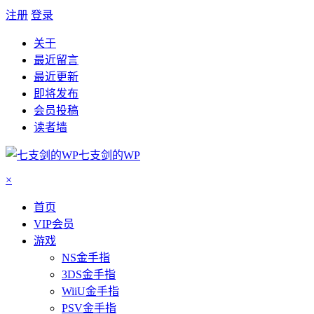
注册
登录
关于
最近留言
最近更新
即将发布
会员投稿
读者墙
七支剑的WP
×
首页
VIP会员
游戏
NS金手指
3DS金手指
WiiU金手指
PSV金手指