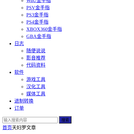
WiiU金手指
PSV金手指
PS3金手指
PS4金手指
XBOX360金手指
GBA金手指
日志
随便说说
影音推荐
代码资料
软件
游戏工具
汉化工具
媒体工具
进制转换
订单
搜索
首页
天妇罗
文章