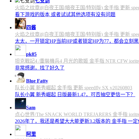
七支剑
火焰之纹章if(白夜王国/暗夜王国/特别版) 金手指 更新 speedfly
看下游戏的版本 或者试试其他选项有没有问题
四酱
火焰之纹章if(白夜王国/暗夜王国/特别版) 金手指 更新 speedfly
太太，一开锁定HP当前HP或者锁定HP为77，都会立刻黑屏
pk85
坦克戰記4 /重裝機兵4 月光的歌姬 金手指 NTR CFW ioritree 
非常感谢，找了好久了
Blue Fatty
队长小翼 新秀崛起 金手指 更新 speedfly SX v20260803
队长小翼 新秀崛起 日版最新1.47，可否抽空更信一下？
Sam
点心世界/The SNACK WORLD TREJARERS 金手指 ioritree
2026年了，我还是希望大大能更新3.2版本的 金手指 一
阿里