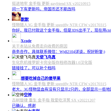
挺进地牢 金手指 更新 gayfriend SX v20210915
问一下有更新吗，帝国币还不能改吗
默默
怪物猎人3G 金手指 更新 speedfly NTR CFW v20170315
你好，我已付款这个金手指，但是3DS出手了，现在用c
Xcode
关于本站从免费走向收费的原因
商务合作，具体联系微信：Wjdl2104详谈，祝好盼复;)
天使飞鸟真
生化危机维罗妮卡完全版存档修改器1.0汉化版
链接挂了，可以补个档吗
想要吃掉自己的傻苹果
怪物猎人3G 金手指 更新 speedfly NTR CFW v20170315
老大，3G怪物显血有没有只显示2只的，全部显示一些地区会
空神
古树旋律 重生 金手指 我爱吃洋葱 SX v20221207
已确认，感谢