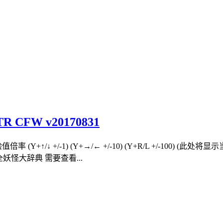
 CFW v20170831
(Y+↑/↓ +/-1) (Y+→/← +/-10) (Y+R/L +/-100) (
. 全妖怪大辞典 需要查看...