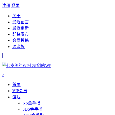
注册
登录
关于
最近留言
最近更新
即将发布
会员投稿
读者墙
七支剑的WP
×
首页
VIP会员
游戏
NS金手指
3DS金手指