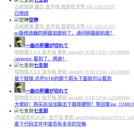
七支剑
古树旋律 重生 金手指 我爱吃洋葱 SX v20221207
已修改
空神
古树旋律 重生 金手指 我爱吃洋葱 SX v20221207
pc版修改器的网盘加密码了，请问网盘密码是？
一曲の肝腸が切れて
怪物猎人XX 金手指 更新 speedfly NTR CFW v20180809
:mrgreen: 看到了，感谢！
七支剑
怪物猎人XX 金手指 更新 speedfly NTR CFW v20180809
是个链接 点开NTR的那个箭头下面就可以看到
一曲の肝腸が切れて
怪物猎人XX 金手指 更新 speedfly NTR CFW v20180809
大佬好！购买后没加载出下载按键呀？等回复ing（OMO
七支剑
J明星胜利对决+ 金手指 更新 speedfly&gayfriend PSVC v20
查下代码文件中是否有多余的空格