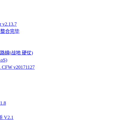
v2.13.7
件整合完毕
強硬路線(战地 硬仗)
oS)
FW v20171127
.8
 V2.1