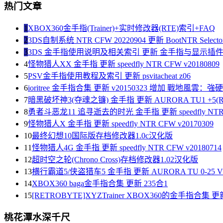
热门文章
1
XBOX360金手指(Trainer)+实时修改器(RTE)索引+FAQ
2
3DS自制系统 NTR CFW 20220904 更新 BootNTR Selector 
3
3DS 金手指使用说明及相关索引 更新 金手指与显示插
4
怪物猎人XX 金手指 更新 speedfly NTR CFW v20180809
5
PSV金手指使用教程及索引 更新 psvitacheat z06
6
ioritree 金手指合集 更新 v20150323 增加 戰地風雲：
7
暗黑破坏神3(夺魂之镰) 金手指 更新 AURORA TU1 +5(R
8
勇者斗恶龙11 追寻逝去的时光 金手指 更新 speedfly NTR C
9
怪物猎人X 金手指 更新 speedfly NTR CFW v20170309
10
最终幻想10国际版存档修改器1.0c汉化版
11
怪物猎人4G 金手指 更新 speedfly NTR CFW v20180714
12
超时空之轮(Chrono Cross)存档修改器1.02汉化版
13
横行霸道5/侠盗猎车5 金手指 更新 AURORA TU 0-25 V1
14
XBOX360 baga金手指合集 更新 235合1
15
[RETROBYTE]XYZTrainer XBOX360的金手指合集 更新
桃花潭水深千尺