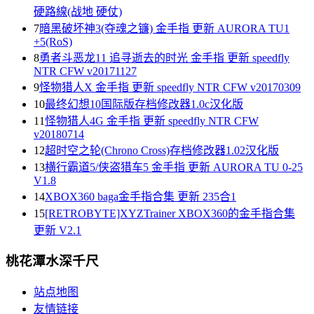
硬路線(战地 硬仗)
7
暗黑破坏神3(夺魂之镰) 金手指 更新 AURORA TU1
+5(RoS)
8
勇者斗恶龙11 追寻逝去的时光 金手指 更新 speedfly
NTR CFW v20171127
9
怪物猎人X 金手指 更新 speedfly NTR CFW v20170309
10
最终幻想10国际版存档修改器1.0c汉化版
11
怪物猎人4G 金手指 更新 speedfly NTR CFW
v20180714
12
超时空之轮(Chrono Cross)存档修改器1.02汉化版
13
横行霸道5/侠盗猎车5 金手指 更新 AURORA TU 0-25
V1.8
14
XBOX360 baga金手指合集 更新 235合1
15
[RETROBYTE]XYZTrainer XBOX360的金手指合集
更新 V2.1
桃花潭水深千尺
站点地图
友情链接