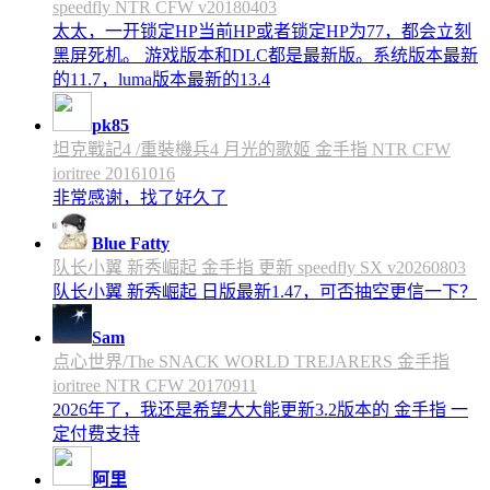
speedfly NTR CFW v20180403
太太，一开锁定HP当前HP或者锁定HP为77，都会立刻
黑屏死机。 游戏版本和DLC都是最新版。系统版本最新
的11.7，luma版本最新的13.4
pk85
坦克戰記4 /重裝機兵4 月光的歌姬 金手指 NTR CFW
ioritree 20161016
非常感谢，找了好久了
Blue Fatty
队长小翼 新秀崛起 金手指 更新 speedfly SX v20260803
队长小翼 新秀崛起 日版最新1.47，可否抽空更信一下？
Sam
点心世界/The SNACK WORLD TREJARERS 金手指
ioritree NTR CFW 20170911
2026年了，我还是希望大大能更新3.2版本的 金手指 一
定付费支持
阿里