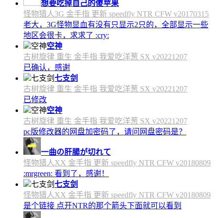
想要吃掉自己的傻苹果
怪物猎人3G 金手指 更新 speedfly NTR CFW v20170315
老大，3G怪物显血有没有只显示2只的，全部显示一些
地区会很卡，求求了 :cry:
空神
古树旋律 重生 金手指 我爱吃洋葱 SX v20221207
已确认，感谢
七支剑
古树旋律 重生 金手指 我爱吃洋葱 SX v20221207
已修改
空神
古树旋律 重生 金手指 我爱吃洋葱 SX v20221207
pc版修改器的网盘加密码了，请问网盘密码是？
一曲の肝腸が切れて
怪物猎人XX 金手指 更新 speedfly NTR CFW v20180809
:mrgreen: 看到了，感谢！
七支剑
怪物猎人XX 金手指 更新 speedfly NTR CFW v20180809
是个链接 点开NTR的那个箭头下面就可以看到