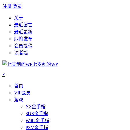
注册
登录
关于
最近留言
最近更新
即将发布
会员投稿
读者墙
七支剑的WP
×
首页
VIP会员
游戏
NS金手指
3DS金手指
WiiU金手指
PSV金手指