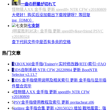
一曲の肝腸が切れて
怪物猎人XX 金手指 更新 speedfly NTR CFW v20180809
大佬好！购买后没加载出下载按键呀？等回复
ing（OMO）
七支剑
J明星胜利对决+ 金手指 更新 speedfly&gayfriend PSVC
v20180324
查下代码文件中是否有多余的空格
热门文章
1
XBOX360金手指(Trainer)+实时修改器(RTE)索引+FAQ
2
3DS自制系统 NTR CFW 20220904 更新 BootNTR
Selector v2.13.7
3
3DS 金手指使用说明及相关索引 更新 金手指与显示插
件整合完毕
4
怪物猎人XX 金手指 更新 speedfly NTR CFW
v20180809
5
PSV金手指使用教程及索引 更新 psvitacheat z06
6
ioritree 金手指合集 更新 v20150323 增加 戰地風雲：強