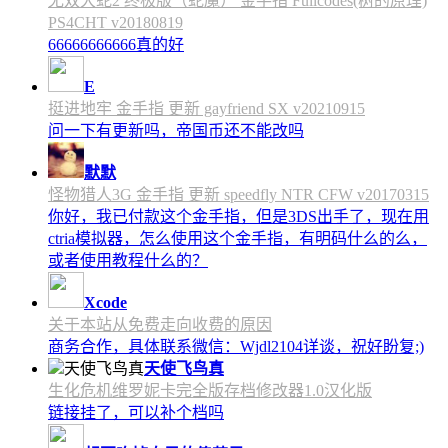
无双大蛇2 终极版（蛇魔） 金手指 Fullcodes(树的原理)
PS4CHT v20180819
66666666666真的好
E
挺进地牢 金手指 更新 gayfriend SX v20210915
问一下有更新吗，帝国币还不能改吗
默默
怪物猎人3G 金手指 更新 speedfly NTR CFW v20170315
你好，我已付款这个金手指，但是3DS出手了，现在用
ctria模拟器，怎么使用这个金手指，有明码什么的么，
或者使用教程什么的？
Xcode
关于本站从免费走向收费的原因
商务合作，具体联系微信：Wjdl2104详谈，祝好盼复;)
天使飞鸟真
生化危机维罗妮卡完全版存档修改器1.0汉化版
链接挂了，可以补个档吗