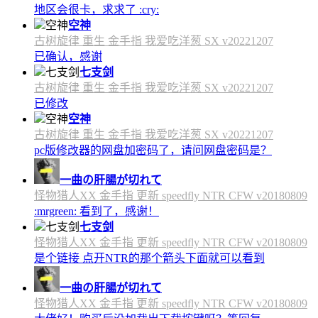
地区会很卡，求求了 :cry:
空神
古树旋律 重生 金手指 我爱吃洋葱 SX v20221207
已确认，感谢
七支剑
古树旋律 重生 金手指 我爱吃洋葱 SX v20221207
已修改
空神
古树旋律 重生 金手指 我爱吃洋葱 SX v20221207
pc版修改器的网盘加密码了，请问网盘密码是？
一曲の肝腸が切れて
怪物猎人XX 金手指 更新 speedfly NTR CFW v20180809
:mrgreen: 看到了，感谢！
七支剑
怪物猎人XX 金手指 更新 speedfly NTR CFW v20180809
是个链接 点开NTR的那个箭头下面就可以看到
一曲の肝腸が切れて
怪物猎人XX 金手指 更新 speedfly NTR CFW v20180809