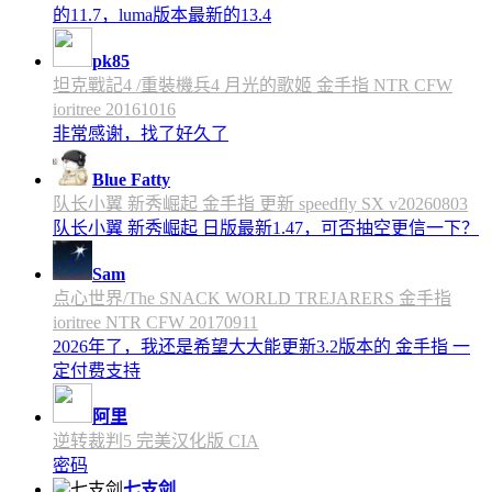
的11.7，luma版本最新的13.4
pk85
坦克戰記4 /重裝機兵4 月光的歌姬 金手指 NTR CFW
ioritree 20161016
非常感谢，找了好久了
Blue Fatty
队长小翼 新秀崛起 金手指 更新 speedfly SX v20260803
队长小翼 新秀崛起 日版最新1.47，可否抽空更信一下？
Sam
点心世界/The SNACK WORLD TREJARERS 金手指
ioritree NTR CFW 20170911
2026年了，我还是希望大大能更新3.2版本的 金手指 一
定付费支持
阿里
逆转裁判5 完美汉化版 CIA
密码
七支剑