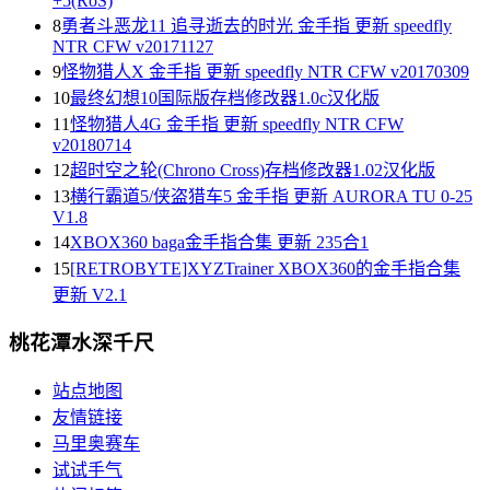
+5(RoS)
8
勇者斗恶龙11 追寻逝去的时光 金手指 更新 speedfly
NTR CFW v20171127
9
怪物猎人X 金手指 更新 speedfly NTR CFW v20170309
10
最终幻想10国际版存档修改器1.0c汉化版
11
怪物猎人4G 金手指 更新 speedfly NTR CFW
v20180714
12
超时空之轮(Chrono Cross)存档修改器1.02汉化版
13
横行霸道5/侠盗猎车5 金手指 更新 AURORA TU 0-25
V1.8
14
XBOX360 baga金手指合集 更新 235合1
15
[RETROBYTE]XYZTrainer XBOX360的金手指合集
更新 V2.1
桃花潭水深千尺
站点地图
友情链接
马里奥赛车
试试手气