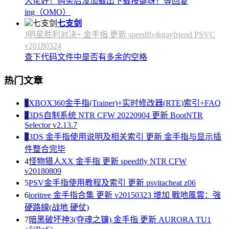
大佬好！购买后没加载出下载按键呀？等回复
ing（OMO）
七支剑
J明星胜利对决+ 金手指 更新 speedfly&gayfriend PSVC
v20180324
查下代码文件中是否有多余的空格
热门文章
1
XBOX360金手指(Trainer)+实时修改器(RTE)索引+FAQ
2
3DS自制系统 NTR CFW 20220904 更新 BootNTR
Selector v2.13.7
3
3DS 金手指使用说明及相关索引 更新 金手指与显示插
件整合完毕
4
怪物猎人XX 金手指 更新 speedfly NTR CFW
v20180809
5
PSV金手指使用教程及索引 更新 psvitacheat z06
6
ioritree 金手指合集 更新 v20150323 增加 戰地風雲：強
硬路線(战地 硬仗)
7
暗黑破坏神3(夺魂之镰) 金手指 更新 AURORA TU1