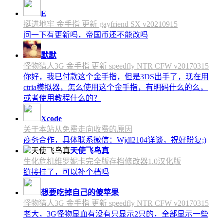
E
挺进地牢 金手指 更新 gayfriend SX v20210915
问一下有更新吗，帝国币还不能改吗
默默
怪物猎人3G 金手指 更新 speedfly NTR CFW v20170315
你好，我已付款这个金手指，但是3DS出手了，现在用
ctria模拟器，怎么使用这个金手指，有明码什么的么，
或者使用教程什么的？
Xcode
关于本站从免费走向收费的原因
商务合作，具体联系微信：Wjdl2104详谈，祝好盼复;)
天使飞鸟真
生化危机维罗妮卡完全版存档修改器1.0汉化版
链接挂了，可以补个档吗
想要吃掉自己的傻苹果
怪物猎人3G 金手指 更新 speedfly NTR CFW v20170315
老大，3G怪物显血有没有只显示2只的，全部显示一些