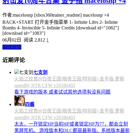
射击爱10周年合集 金手指 macelosnp +4
作者:macelosnp [xbox360trainer_readme] macelosnp +4
BACK+START 打开金手指菜单 1- Infinite Lifes 2- Infinite
Bombs 4- Invincible 5- Infinite Credits [download id="1082"]
[download id="1083"]
06月02日
阅读 2,812
1
阅读全文
近期评论
七支剑
火焰之纹章if(白夜王国/暗夜王国/特别版) 金手指 更新
speedfly NTR CFW v20180403
看下游戏的版本 或者试试其他选项有没有问题
四酱
火焰之纹章if(白夜王国/暗夜王国/特别版) 金手指 更新
speedfly NTR CFW v20180403
太太，一开锁定HP当前HP或者锁定HP为77，都会立刻
黑屏死机。 游戏版本和DLC都是最新版。系统版本最新