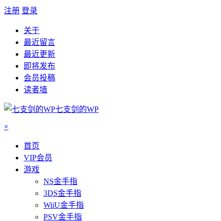
注册
登录
关于
最近留言
最近更新
即将发布
会员投稿
读者墙
七支剑的WP
×
首页
VIP会员
游戏
NS金手指
3DS金手指
WiiU金手指
PSV金手指