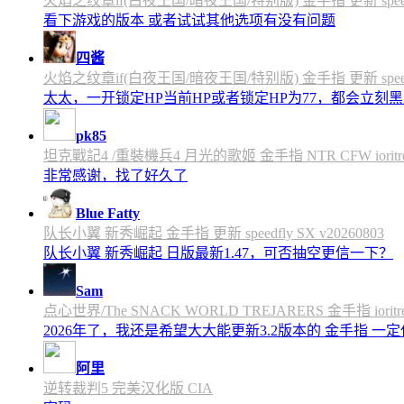
火焰之纹章if(白夜王国/暗夜王国/特别版) 金手指 更新 speedfly
看下游戏的版本 或者试试其他选项有没有问题
四酱
火焰之纹章if(白夜王国/暗夜王国/特别版) 金手指 更新 speedfly
太太，一开锁定HP当前HP或者锁定HP为77，都会立刻黑屏
pk85
坦克戰記4 /重裝機兵4 月光的歌姬 金手指 NTR CFW ioritree 
非常感谢，找了好久了
Blue Fatty
队长小翼 新秀崛起 金手指 更新 speedfly SX v20260803
队长小翼 新秀崛起 日版最新1.47，可否抽空更信一下？
Sam
点心世界/The SNACK WORLD TREJARERS 金手指 ioritree
2026年了，我还是希望大大能更新3.2版本的 金手指 一
阿里
逆转裁判5 完美汉化版 CIA