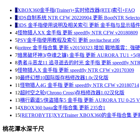
1
XBOX360金手指(Trainer)+实时修改器(RTE)索引+FAQ
2
3DS自制系统 NTR CFW 20220904 更新 BootNTR Selector 
3
3DS 金手指使用说明及相关索引 更新 金手指与显示插
4
怪物猎人XX 金手指 更新 speedfly NTR CFW v20180809
5
PSV金手指使用教程及索引 更新 psvitacheat z06
6
ioritree 金手指合集 更新 v20150323 增加 戰地風雲：
7
暗黑破坏神3(夺魂之镰) 金手指 更新 AURORA TU1 +5(R
8
勇者斗恶龙11 追寻逝去的时光 金手指 更新 speedfly NTR C
9
怪物猎人X 金手指 更新 speedfly NTR CFW v20170309
10
最终幻想10国际版存档修改器1.0c汉化版
11
怪物猎人4G 金手指 更新 speedfly NTR CFW v20180714
12
超时空之轮(Chrono Cross)存档修改器1.02汉化版
13
横行霸道5/侠盗猎车5 金手指 更新 AURORA TU 0-25 V1
14
XBOX360 baga金手指合集 更新 235合1
15
[RETROBYTE]XYZTrainer XBOX360的金手指合集 更新
桃花潭水深千尺