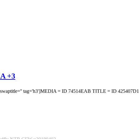
 +3
itle='' tag='h3']MEDIA = ID 74514EAB TITLE = ID 425407D1 [expan