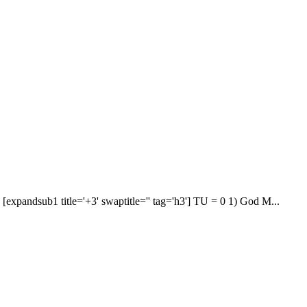
dsub1 title='+3' swaptitle='' tag='h3'] TU = 0 1) God M...