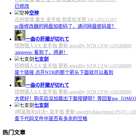
已修改
空神
古树旋律 重生 金手指 我爱吃洋葱 SX v20221207
pc版修改器的网盘加密码了，请问网盘密码是？
一曲の肝腸が切れて
怪物猎人XX 金手指 更新 speedfly NTR CFW v20180809
:mrgreen: 看到了，感谢！
七支剑
怪物猎人XX 金手指 更新 speedfly NTR CFW v20180809
是个链接 点开NTR的那个箭头下面就可以看到
一曲の肝腸が切れて
怪物猎人XX 金手指 更新 speedfly NTR CFW v20180809
大佬好！购买后没加载出下载按键呀？等回复ing（OMO
七支剑
J明星胜利对决+ 金手指 更新 speedfly&gayfriend PSVC v20
查下代码文件中是否有多余的空格
热门文章