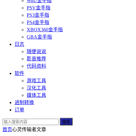
WiiU金手指
PSV金手指
PS3金手指
PS4金手指
XBOX360金手指
GBA金手指
日志
随便说说
影音推荐
代码资料
软件
游戏工具
汉化工具
媒体工具
进制转换
订单
搜索
首页
心灵传输者
文章