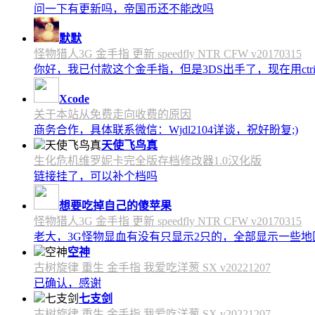
问一下有更新吗，帝国币还不能改吗
默默
怪物猎人3G 金手指 更新 speedfly NTR CFW v20170315
你好，我已付款这个金手指，但是3DS出手了，现在用c
Xcode
关于本站从免费走向收费的原因
商务合作，具体联系微信：Wjdl2104详谈，祝好盼复;)
天使飞鸟真
生化危机维罗妮卡完全版存档修改器1.0汉化版
链接挂了，可以补个档吗
想要吃掉自己的傻苹果
怪物猎人3G 金手指 更新 speedfly NTR CFW v20170315
老大，3G怪物显血有没有只显示2只的，全部显示一些地区会
空神
古树旋律 重生 金手指 我爱吃洋葱 SX v20221207
已确认，感谢
七支剑
古树旋律 重生 金手指 我爱吃洋葱 SX v20221207