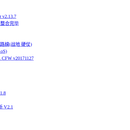
v2.13.7
件整合完毕
強硬路線(战地 硬仗)
oS)
FW v20171127
.8
 V2.1