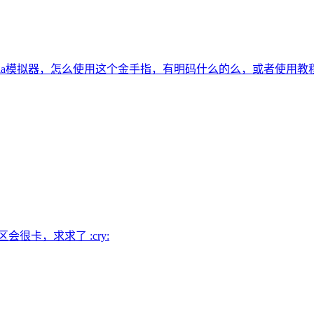
tria模拟器，怎么使用这个金手指，有明码什么的么，或者使用教
很卡，求求了 :cry: