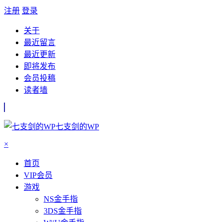
注册
登录
关于
最近留言
最近更新
即将发布
会员投稿
读者墙
七支剑的WP
×
首页
VIP会员
游戏
NS金手指
3DS金手指