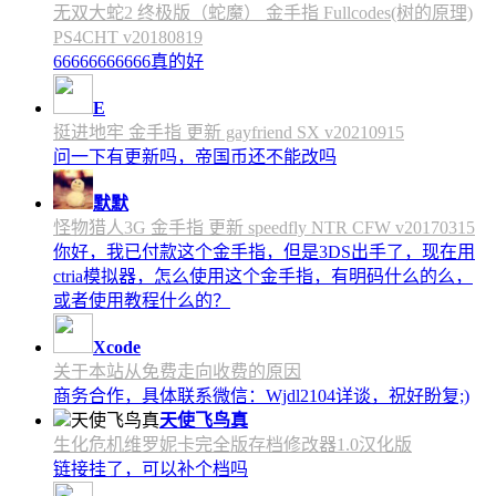
无双大蛇2 终极版（蛇魔） 金手指 Fullcodes(树的原理)
PS4CHT v20180819
66666666666真的好
E
挺进地牢 金手指 更新 gayfriend SX v20210915
问一下有更新吗，帝国币还不能改吗
默默
怪物猎人3G 金手指 更新 speedfly NTR CFW v20170315
你好，我已付款这个金手指，但是3DS出手了，现在用
ctria模拟器，怎么使用这个金手指，有明码什么的么，
或者使用教程什么的？
Xcode
关于本站从免费走向收费的原因
商务合作，具体联系微信：Wjdl2104详谈，祝好盼复;)
天使飞鸟真
生化危机维罗妮卡完全版存档修改器1.0汉化版
链接挂了，可以补个档吗