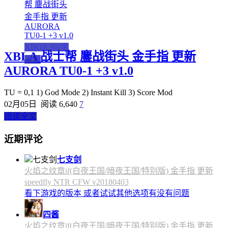
XBOX360金
XBLA 战士帮 鏖战街头 金手指 更新
手指
AURORA TU0-1 +3 v1.0
TU = 0,1 1) God Mode 2) Instant Kill 3) Score Mod
02月05日
阅读 6,640
7
阅读全文
近期评论
七支剑
火焰之纹章if(白夜王国/暗夜王国/特别版) 金手指 更新
speedfly NTR CFW v20180403
看下游戏的版本 或者试试其他选项有没有问题
四酱
火焰之纹章if(白夜王国/暗夜王国/特别版) 金手指 更新