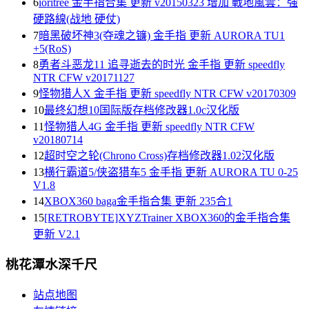
6
ioritree 金手指合集 更新 v20150323 增加 戰地風雲：強
硬路線(战地 硬仗)
7
暗黑破坏神3(夺魂之镰) 金手指 更新 AURORA TU1
+5(RoS)
8
勇者斗恶龙11 追寻逝去的时光 金手指 更新 speedfly
NTR CFW v20171127
9
怪物猎人X 金手指 更新 speedfly NTR CFW v20170309
10
最终幻想10国际版存档修改器1.0c汉化版
11
怪物猎人4G 金手指 更新 speedfly NTR CFW
v20180714
12
超时空之轮(Chrono Cross)存档修改器1.02汉化版
13
横行霸道5/侠盗猎车5 金手指 更新 AURORA TU 0-25
V1.8
14
XBOX360 baga金手指合集 更新 235合1
15
[RETROBYTE]XYZTrainer XBOX360的金手指合集
更新 V2.1
桃花潭水深千尺
站点地图