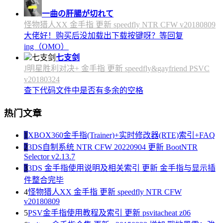
一曲の肝腸が切れて
怪物猎人XX 金手指 更新 speedfly NTR CFW v20180809
大佬好！购买后没加载出下载按键呀？等回复
ing（OMO）
七支剑
J明星胜利对决+ 金手指 更新 speedfly&gayfriend PSVC
v20180324
查下代码文件中是否有多余的空格
热门文章
1
XBOX360金手指(Trainer)+实时修改器(RTE)索引+FAQ
2
3DS自制系统 NTR CFW 20220904 更新 BootNTR
Selector v2.13.7
3
3DS 金手指使用说明及相关索引 更新 金手指与显示插
件整合完毕
4
怪物猎人XX 金手指 更新 speedfly NTR CFW
v20180809
5
PSV金手指使用教程及索引 更新 psvitacheat z06