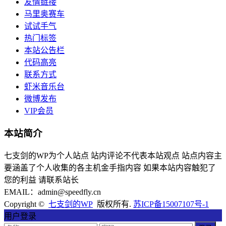
友情链接
马里奥赛车
试试手气
热门标签
本站公告栏
代码高亮
联系方式
虾米音乐台
微博发布
VIP会员
本站简介
七支剑的WP为个人站点 站内评论不代表本站观点 站点内容主
要涵盖了个人收集的各主机金手指内容 如果本站内容触犯了
您的利益 请联系站长
EMAIL：admin@speedfly.cn
Copyright ©
七支剑的WP
版权所有.
苏ICP备15007107号-1
用户登录