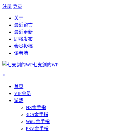
注册
登录
关于
最近留言
最近更新
即将发布
会员投稿
读者墙
七支剑的WP
×
首页
VIP会员
游戏
NS金手指
3DS金手指
WiiU金手指
PSV金手指