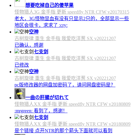
想要吃掉自己的傻苹果
怪物猎人3G 金手指 更新 speedfly NTR CFW v20170315
老大，3G怪物显血有没有只显示2只的，全部显示一些
地区会很卡，求求了 :cry:
空神
古树旋律 重生 金手指 我爱吃洋葱 SX v20221207
已确认，感谢
七支剑
古树旋律 重生 金手指 我爱吃洋葱 SX v20221207
已修改
空神
古树旋律 重生 金手指 我爱吃洋葱 SX v20221207
pc版修改器的网盘加密码了，请问网盘密码是？
一曲の肝腸が切れて
怪物猎人XX 金手指 更新 speedfly NTR CFW v20180809
:mrgreen: 看到了，感谢！
七支剑
怪物猎人XX 金手指 更新 speedfly NTR CFW v20180809
是个链接 点开NTR的那个箭头下面就可以看到