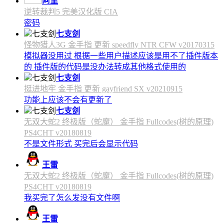
阿里
逆转裁判5 完美汉化版 CIA
密码
七支剑
怪物猎人3G 金手指 更新 speedfly NTR CFW v20170315
模拟器没用过 根据一些用户描述应该是用不了插件版本
的 插件版的代码是没办法转成其他格式使用的
七支剑
挺进地牢 金手指 更新 gayfriend SX v20210915
功能上应该不会有更新了
七支剑
无双大蛇2 终极版（蛇魔） 金手指 Fullcodes(树的原理)
PS4CHT v20180819
不是文件形式 买完后会显示代码
王雷
无双大蛇2 终极版（蛇魔） 金手指 Fullcodes(树的原理)
PS4CHT v20180819
我买完了怎么发没有文件啊
王雷