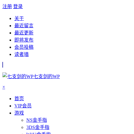
注册
登录
关于
最近留言
最近更新
即将发布
会员投稿
读者墙
七支剑的WP
×
首页
VIP会员
游戏
NS金手指
3DS金手指