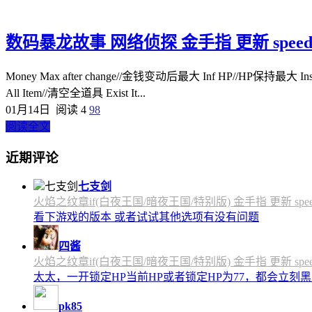
数码暴龙故事 网络侦探 金手指 更新 speedfly 
Money Max after change//金钱变动后最大 Inf HP//HP保持最大 Insta
All Item//清空全道具 Exist It...
01月14日
阅读 4
98
阅读全文
近期评论
七支剑
火焰之纹章if(白夜王国/暗夜王国/特别版) 金手指 更新 speedfly
看下游戏的版本 或者试试其他选项有没有问题
四酱
火焰之纹章if(白夜王国/暗夜王国/特别版) 金手指 更新 speedfly
太太，一开锁定HP当前HP或者锁定HP为77，都会立刻黑屏
pk85