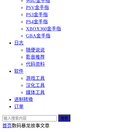
WiiU金手指
PSV金手指
PS3金手指
PS4金手指
XBOX360金手指
GBA金手指
日志
随便说说
影音推荐
代码资料
软件
游戏工具
汉化工具
媒体工具
进制转换
订单
搜索
首页
数码暴龙故事
文章