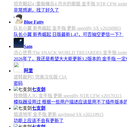
坦克戰記4 /重裝機兵4 月光的歌姬 金手指 NTR CFW ioritree 
非常感谢，找了好久了
Blue Fatty
队长小翼 新秀崛起 金手指 更新 speedfly SX v20260803
队长小翼 新秀崛起 日版最新1.47，可否抽空更信一下？
Sam
点心世界/The SNACK WORLD TREJARERS 金手指 ioritree
2026年了，我还是希望大大能更新3.2版本的 金手指 一
阿里
逆转裁判5 完美汉化版 CIA
密码
七支剑
怪物猎人3G 金手指 更新 speedfly NTR CFW v20170315
模拟器没用过 根据一些用户描述应该是用不了插件版本
七支剑
挺进地牢 金手指 更新 gayfriend SX v20210915
功能上应该不会有更新了
七支剑