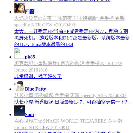
四酱
火焰之纹章if(白夜王国/暗夜王国/特别版) 金手指 更新
speedfly NTR CFW v20180403
太太，一开锁定HP当前HP或者锁定HP为77，都会立刻
黑屏死机。 游戏版本和DLC都是最新版。系统版本最新
的11.7，luma版本最新的13.4
pk85
坦克戰記4 /重裝機兵4 月光的歌姬 金手指 NTR CFW
ioritree 20161016
非常感谢，找了好久了
Blue Fatty
队长小翼 新秀崛起 金手指 更新 speedfly SX v20260803
队长小翼 新秀崛起 日版最新1.47，可否抽空更信一下？
Sam
点心世界/The SNACK WORLD TREJARERS 金手指
ioritree NTR CFW 20170911