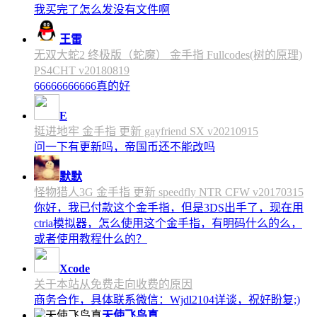
我买完了怎么发没有文件啊
王雷
无双大蛇2 终极版（蛇魔） 金手指 Fullcodes(树的原理)
PS4CHT v20180819
66666666666真的好
E
挺进地牢 金手指 更新 gayfriend SX v20210915
问一下有更新吗，帝国币还不能改吗
默默
怪物猎人3G 金手指 更新 speedfly NTR CFW v20170315
你好，我已付款这个金手指，但是3DS出手了，现在用
ctria模拟器，怎么使用这个金手指，有明码什么的么，
或者使用教程什么的？
Xcode
关于本站从免费走向收费的原因
商务合作，具体联系微信：Wjdl2104详谈，祝好盼复;)
天使飞鸟真