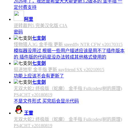
2026年了，我还是希望大大能更新3.2版本的 金手指 一
定付费支持
阿里
逆转裁判5 完美汉化版 CIA
密码
七支剑
怪物猎人3G 金手指 更新 speedfly NTR CFW v20170315
模拟器没用过 根据一些用户描述应该是用不了插件版本
的 插件版的代码是没办法转成其他格式使用的
七支剑
挺进地牢 金手指 更新 gayfriend SX v20210915
功能上应该不会有更新了
七支剑
无双大蛇2 终极版（蛇魔） 金手指 Fullcodes(树的原理)
PS4CHT v20180819
不是文件形式 买完后会显示代码
王雷
无双大蛇2 终极版（蛇魔） 金手指 Fullcodes(树的原理)
PS4CHT v20180819