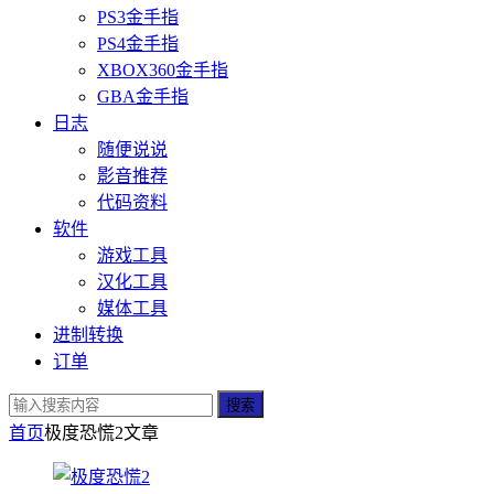
PS3金手指
PS4金手指
XBOX360金手指
GBA金手指
日志
随便说说
影音推荐
代码资料
软件
游戏工具
汉化工具
媒体工具
进制转换
订单
搜索
首页
极度恐慌2
文章