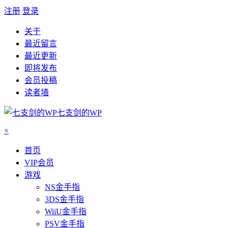
注册
登录
关于
最近留言
最近更新
即将发布
会员投稿
读者墙
七支剑的WP
×
首页
VIP会员
游戏
NS金手指
3DS金手指
WiiU金手指
PSV金手指