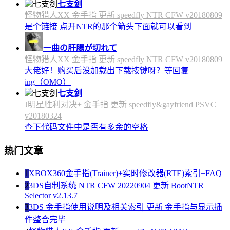
七支剑
怪物猎人XX 金手指 更新 speedfly NTR CFW v20180809
是个链接 点开NTR的那个箭头下面就可以看到
一曲の肝腸が切れて
怪物猎人XX 金手指 更新 speedfly NTR CFW v20180809
大佬好！购买后没加载出下载按键呀？等回复
ing（OMO）
七支剑
J明星胜利对决+ 金手指 更新 speedfly&gayfriend PSVC
v20180324
查下代码文件中是否有多余的空格
热门文章
1
XBOX360金手指(Trainer)+实时修改器(RTE)索引+FAQ
2
3DS自制系统 NTR CFW 20220904 更新 BootNTR
Selector v2.13.7
3
3DS 金手指使用说明及相关索引 更新 金手指与显示插
件整合完毕