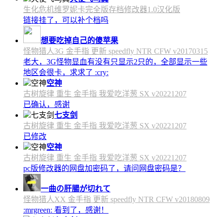
生化危机维罗妮卡完全版存档修改器1.0汉化版
链接挂了，可以补个档吗
想要吃掉自己的傻苹果
怪物猎人3G 金手指 更新 speedfly NTR CFW v20170315
老大，3G怪物显血有没有只显示2只的，全部显示一些
地区会很卡，求求了 :cry:
空神
古树旋律 重生 金手指 我爱吃洋葱 SX v20221207
已确认，感谢
七支剑
古树旋律 重生 金手指 我爱吃洋葱 SX v20221207
已修改
空神
古树旋律 重生 金手指 我爱吃洋葱 SX v20221207
pc版修改器的网盘加密码了，请问网盘密码是？
一曲の肝腸が切れて
怪物猎人XX 金手指 更新 speedfly NTR CFW v20180809
:mrgreen: 看到了，感谢！