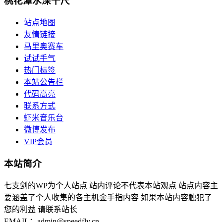
桃花潭水深千尺
站点地图
友情链接
马里奥赛车
试试手气
热门标签
本站公告栏
代码高亮
联系方式
虾米音乐台
微博发布
VIP会员
本站简介
七支剑的WP为个人站点 站内评论不代表本站观点 站点内容主
要涵盖了个人收集的各主机金手指内容 如果本站内容触犯了
您的利益 请联系站长
EMAIL：admin@speedfly.cn