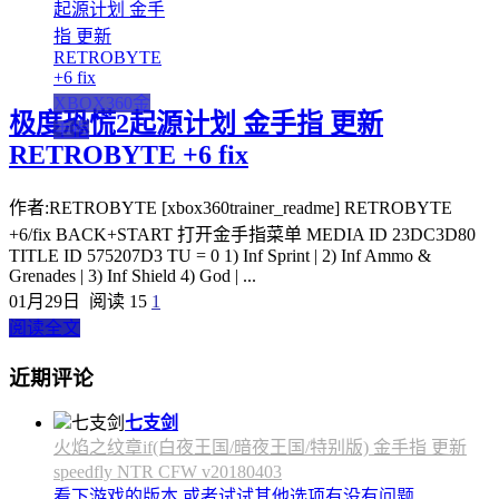
XBOX360金
极度恐慌2起源计划 金手指 更新
手指
RETROBYTE +6 fix
作者:RETROBYTE [xbox360trainer_readme] RETROBYTE
+6/fix BACK+START 打开金手指菜单 MEDIA ID 23DC3D80
TITLE ID 575207D3 TU = 0 1) Inf Sprint | 2) Inf Ammo &
Grenades | 3) Inf Shield 4) God | ...
01月29日
阅读 15
1
阅读全文
近期评论
七支剑
火焰之纹章if(白夜王国/暗夜王国/特别版) 金手指 更新
speedfly NTR CFW v20180403
看下游戏的版本 或者试试其他选项有没有问题