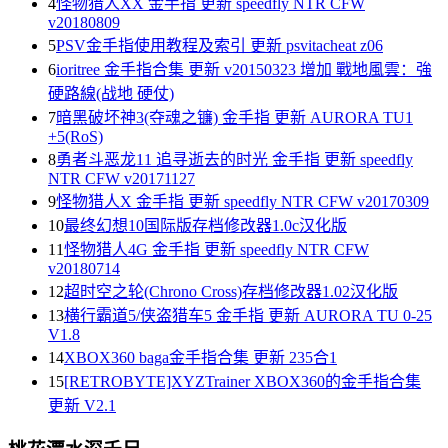
4
怪物猎人XX 金手指 更新 speedfly NTR CFW
v20180809
5
PSV金手指使用教程及索引 更新 psvitacheat z06
6
ioritree 金手指合集 更新 v20150323 增加 戰地風雲：強
硬路線(战地 硬仗)
7
暗黑破坏神3(夺魂之镰) 金手指 更新 AURORA TU1
+5(RoS)
8
勇者斗恶龙11 追寻逝去的时光 金手指 更新 speedfly
NTR CFW v20171127
9
怪物猎人X 金手指 更新 speedfly NTR CFW v20170309
10
最终幻想10国际版存档修改器1.0c汉化版
11
怪物猎人4G 金手指 更新 speedfly NTR CFW
v20180714
12
超时空之轮(Chrono Cross)存档修改器1.02汉化版
13
横行霸道5/侠盗猎车5 金手指 更新 AURORA TU 0-25
V1.8
14
XBOX360 baga金手指合集 更新 235合1
15
[RETROBYTE]XYZTrainer XBOX360的金手指合集
更新 V2.1