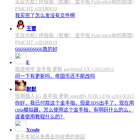
无双大蛇2 终极版（蛇魔） 金手指 Fullcodes(树的原理)
PS4CHT v20180819
我买完了怎么发没有文件啊
王雷
无双大蛇2 终极版（蛇魔） 金手指 Fullcodes(树的原理)
PS4CHT v20180819
66666666666真的好
E
挺进地牢 金手指 更新 gayfriend SX v20210915
问一下有更新吗，帝国币还不能改吗
默默
怪物猎人3G 金手指 更新 speedfly NTR CFW v20170315
你好，我已付款这个金手指，但是3DS出手了，现在用
ctria模拟器，怎么使用这个金手指，有明码什么的么，
或者使用教程什么的？
Xcode
关于本站从免费走向收费的原因