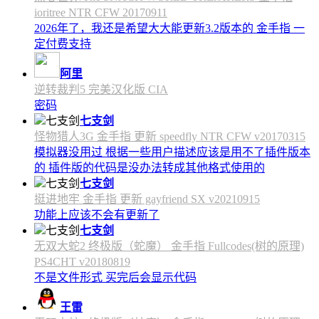
ioritree NTR CFW 20170911
2026年了，我还是希望大大能更新3.2版本的 金手指 一
定付费支持
阿里
逆转裁判5 完美汉化版 CIA
密码
七支剑
怪物猎人3G 金手指 更新 speedfly NTR CFW v20170315
模拟器没用过 根据一些用户描述应该是用不了插件版本
的 插件版的代码是没办法转成其他格式使用的
七支剑
挺进地牢 金手指 更新 gayfriend SX v20210915
功能上应该不会有更新了
七支剑
无双大蛇2 终极版（蛇魔） 金手指 Fullcodes(树的原理)
PS4CHT v20180819
不是文件形式 买完后会显示代码
王雷