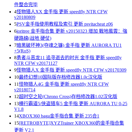
件整合完毕
4
怪物猎人XX 金手指 更新 speedfly NTR CFW
v20180809
5
PSV金手指使用教程及索引 更新 psvitacheat z06
6
ioritree 金手指合集 更新 v20150323 增加 戰地風雲：強
硬路線(战地 硬仗)
7
暗黑破坏神3(夺魂之镰) 金手指 更新 AURORA TU1
+5(RoS)
8
勇者斗恶龙11 追寻逝去的时光 金手指 更新 speedfly
NTR CFW v20171127
9
怪物猎人X 金手指 更新 speedfly NTR CFW v20170309
10
最终幻想10国际版存档修改器1.0c汉化版
11
怪物猎人4G 金手指 更新 speedfly NTR CFW
v20180714
12
超时空之轮(Chrono Cross)存档修改器1.02汉化版
13
横行霸道5/侠盗猎车5 金手指 更新 AURORA TU 0-25
V1.8
14
XBOX360 baga金手指合集 更新 235合1
15
[RETROBYTE]XYZTrainer XBOX360的金手指合集
更新 V2.1