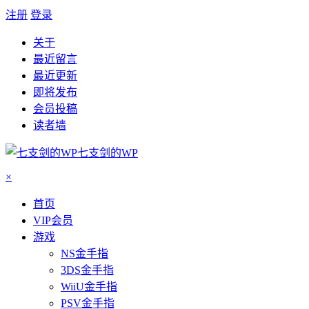
注册
登录
关于
最近留言
最近更新
即将发布
会员投稿
读者墙
七支剑的WP
×
首页
VIP会员
游戏
NS金手指
3DS金手指
WiiU金手指
PSV金手指