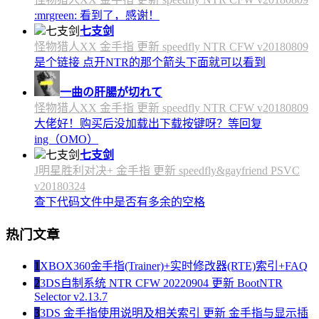
:mrgreen: 看到了，感谢！
七支剑
怪物猎人XX 金手指 更新 speedfly NTR CFW v20180809
是个链接 点开NTR的那个箭头下面就可以看到
一曲の肝腸が切れて
怪物猎人XX 金手指 更新 speedfly NTR CFW v20180809
大佬好！购买后没加载出下载按键呀？等回复
ing（OMO）
七支剑
J明星胜利对决+ 金手指 更新 speedfly&gayfriend PSVC
v20180324
查下代码文件中是否有多余的空格
热门文章
1
XBOX360金手指(Trainer)+实时修改器(RTE)索引+FAQ
2
3DS自制系统 NTR CFW 20220904 更新 BootNTR
Selector v2.13.7
3
3DS 金手指使用说明及相关索引 更新 金手指与显示插