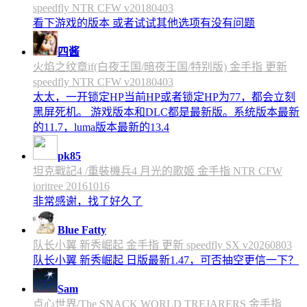
speedfly NTR CFW v20180403
看下游戏的版本 或者试试其他选项有没有问题
四酱
火焰之纹章if(白夜王国/暗夜王国/特别版) 金手指 更新
speedfly NTR CFW v20180403
太太，一开锁定HP当前HP或者锁定HP为77，都会立刻
黑屏死机。 游戏版本和DLC都是最新版。系统版本最新
的11.7，luma版本最新的13.4
pk85
坦克戰記4 /重裝機兵4 月光的歌姬 金手指 NTR CFW
ioritree 20161016
非常感谢，找了好久了
Blue Fatty
队长小翼 新秀崛起 金手指 更新 speedfly SX v20260803
队长小翼 新秀崛起 日版最新1.47，可否抽空更信一下？
Sam
点心世界/The SNACK WORLD TREJARERS 金手指