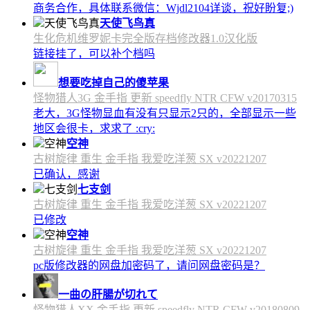
商务合作，具体联系微信：Wjdl2104详谈，祝好盼复;)
天使飞鸟真
生化危机维罗妮卡完全版存档修改器1.0汉化版
链接挂了，可以补个档吗
想要吃掉自己的傻苹果
怪物猎人3G 金手指 更新 speedfly NTR CFW v20170315
老大，3G怪物显血有没有只显示2只的，全部显示一些
地区会很卡，求求了 :cry:
空神
古树旋律 重生 金手指 我爱吃洋葱 SX v20221207
已确认，感谢
七支剑
古树旋律 重生 金手指 我爱吃洋葱 SX v20221207
已修改
空神
古树旋律 重生 金手指 我爱吃洋葱 SX v20221207
pc版修改器的网盘加密码了，请问网盘密码是？
一曲の肝腸が切れて
怪物猎人XX 金手指 更新 speedfly NTR CFW v20180809