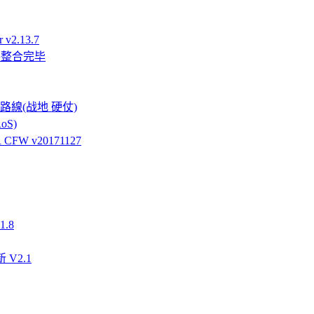
v2.13.7
件整合完毕
強硬路線(战地 硬仗)
oS)
FW v20171127
.8
 V2.1