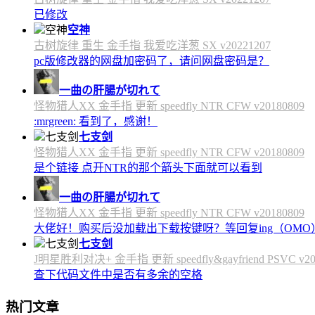
已修改
空神
古树旋律 重生 金手指 我爱吃洋葱 SX v20221207
pc版修改器的网盘加密码了，请问网盘密码是？
一曲の肝腸が切れて
怪物猎人XX 金手指 更新 speedfly NTR CFW v20180809
:mrgreen: 看到了，感谢！
七支剑
怪物猎人XX 金手指 更新 speedfly NTR CFW v20180809
是个链接 点开NTR的那个箭头下面就可以看到
一曲の肝腸が切れて
怪物猎人XX 金手指 更新 speedfly NTR CFW v20180809
大佬好！购买后没加载出下载按键呀？等回复ing（OMO
七支剑
J明星胜利对决+ 金手指 更新 speedfly&gayfriend PSVC v20
查下代码文件中是否有多余的空格
热门文章