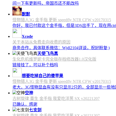
问一下有更新吗，帝国币还不能改吗
默默
怪物猎人3G 金手指 更新 speedfly NTR CFW v20170315
你好，我已付款这个金手指，但是3DS出手了，现在用c
Xcode
关于本站从免费走向收费的原因
商务合作，具体联系微信：Wjdl2104详谈，祝好盼复;)
天使飞鸟真
生化危机维罗妮卡完全版存档修改器1.0汉化版
链接挂了，可以补个档吗
想要吃掉自己的傻苹果
怪物猎人3G 金手指 更新 speedfly NTR CFW v20170315
老大，3G怪物显血有没有只显示2只的，全部显示一些地区会
空神
古树旋律 重生 金手指 我爱吃洋葱 SX v20221207
已确认，感谢
七支剑
古树旋律 重生 金手指 我爱吃洋葱 SX v20221207