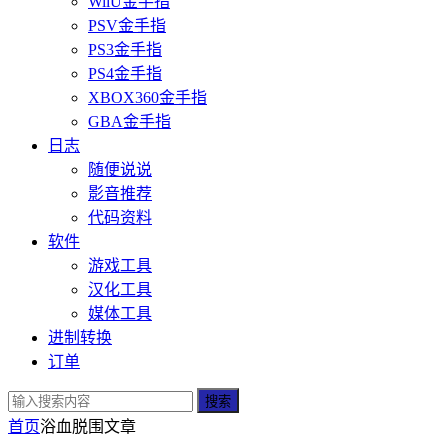
WiiU金手指
PSV金手指
PS3金手指
PS4金手指
XBOX360金手指
GBA金手指
日志
随便说说
影音推荐
代码资料
软件
游戏工具
汉化工具
媒体工具
进制转换
订单
搜索
首页
浴血脱围
文章