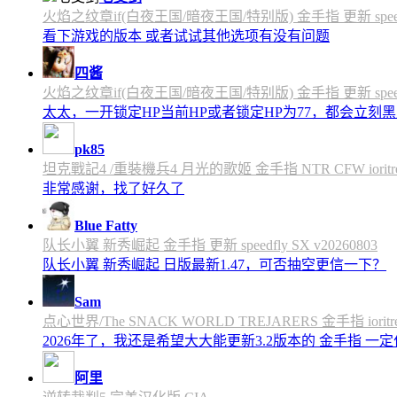
火焰之纹章if(白夜王国/暗夜王国/特别版) 金手指 更新 speedfly
看下游戏的版本 或者试试其他选项有没有问题
四酱
火焰之纹章if(白夜王国/暗夜王国/特别版) 金手指 更新 speedfly
太太，一开锁定HP当前HP或者锁定HP为77，都会立刻黑屏
pk85
坦克戰記4 /重裝機兵4 月光的歌姬 金手指 NTR CFW ioritree 
非常感谢，找了好久了
Blue Fatty
队长小翼 新秀崛起 金手指 更新 speedfly SX v20260803
队长小翼 新秀崛起 日版最新1.47，可否抽空更信一下？
Sam
点心世界/The SNACK WORLD TREJARERS 金手指 ioritree
2026年了，我还是希望大大能更新3.2版本的 金手指 一
阿里