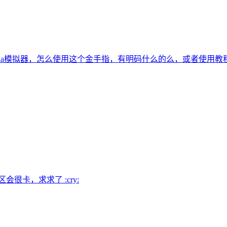
tria模拟器，怎么使用这个金手指，有明码什么的么，或者使用教
很卡，求求了 :cry: