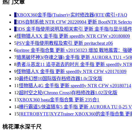
热门文章
1
XBOX360金手指(Trainer)+实时修改器(RTE)索引+FAQ
2
3DS自制系统 NTR CFW 20220904 更新 BootNTR Selector 
3
3DS 金手指使用说明及相关索引 更新 金手指与显示插
4
怪物猎人XX 金手指 更新 speedfly NTR CFW v20180809
5
PSV金手指使用教程及索引 更新 psvitacheat z06
6
ioritree 金手指合集 更新 v20150323 增加 戰地風雲：
7
暗黑破坏神3(夺魂之镰) 金手指 更新 AURORA TU1 +5(R
8
勇者斗恶龙11 追寻逝去的时光 金手指 更新 speedfly NTR C
9
怪物猎人X 金手指 更新 speedfly NTR CFW v20170309
10
最终幻想10国际版存档修改器1.0c汉化版
11
怪物猎人4G 金手指 更新 speedfly NTR CFW v20180714
12
超时空之轮(Chrono Cross)存档修改器1.02汉化版
13
XBOX360 baga金手指合集 更新 235合1
14
横行霸道5/侠盗猎车5 金手指 更新 AURORA TU 0-25 V1
15
[RETROBYTE]XYZTrainer XBOX360的金手指合集 更新
桃花潭水深千尺