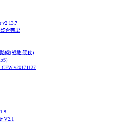
v2.13.7
件整合完毕
強硬路線(战地 硬仗)
oS)
FW v20171127
.8
 V2.1