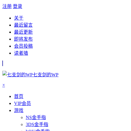
注册
登录
关于
最近留言
最近更新
即将发布
会员投稿
读者墙
七支剑的WP
×
首页
VIP会员
游戏
NS金手指
3DS金手指