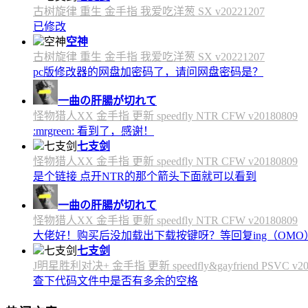
古树旋律 重生 金手指 我爱吃洋葱 SX v20221207
已修改
空神
古树旋律 重生 金手指 我爱吃洋葱 SX v20221207
pc版修改器的网盘加密码了，请问网盘密码是？
一曲の肝腸が切れて
怪物猎人XX 金手指 更新 speedfly NTR CFW v20180809
:mrgreen: 看到了，感谢！
七支剑
怪物猎人XX 金手指 更新 speedfly NTR CFW v20180809
是个链接 点开NTR的那个箭头下面就可以看到
一曲の肝腸が切れて
怪物猎人XX 金手指 更新 speedfly NTR CFW v20180809
大佬好！购买后没加载出下载按键呀？等回复ing（OMO
七支剑
J明星胜利对决+ 金手指 更新 speedfly&gayfriend PSVC v20
查下代码文件中是否有多余的空格