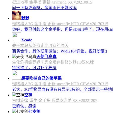
挺进地牢 金手指 更新 gayfriend SX v20210915
问一下有更新吗，帝国币还不能改吗
默默
怪物猎人3G 金手指 更新 speedfly NTR CFW v20170315
你好，我已付款这个金手指，但是3DS出手了，现在用c
Xcode
关于本站从免费走向收费的原因
商务合作，具体联系微信：Wjdl2104详谈，祝好盼复;)
天使飞鸟真
生化危机维罗妮卡完全版存档修改器1.0汉化版
链接挂了，可以补个档吗
想要吃掉自己的傻苹果
怪物猎人3G 金手指 更新 speedfly NTR CFW v20170315
老大，3G怪物显血有没有只显示2只的，全部显示一些地区会
空神
古树旋律 重生 金手指 我爱吃洋葱 SX v20221207
已确认，感谢
七支剑