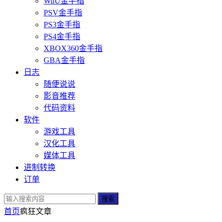
WiiU金手指
PSV金手指
PS3金手指
PS4金手指
XBOX360金手指
GBA金手指
日志
随便说说
影音推荐
代码资料
软件
游戏工具
汉化工具
媒体工具
进制转换
订单
搜索
首页
疯狂
文章