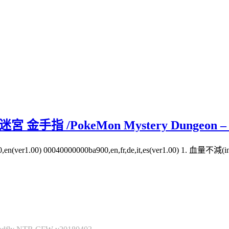
eMon Mystery Dungeon – Gates to
en(ver1.00) 00040000000ba900,en,fr,de,it,es(ver1.00) 1. 血量不減(in