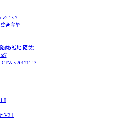
v2.13.7
件整合完毕
強硬路線(战地 硬仗)
oS)
FW v20171127
.8
 V2.1