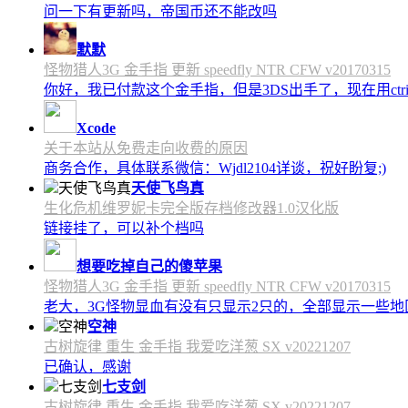
问一下有更新吗，帝国币还不能改吗
默默
怪物猎人3G 金手指 更新 speedfly NTR CFW v20170315
你好，我已付款这个金手指，但是3DS出手了，现在用c
Xcode
关于本站从免费走向收费的原因
商务合作，具体联系微信：Wjdl2104详谈，祝好盼复;)
天使飞鸟真
生化危机维罗妮卡完全版存档修改器1.0汉化版
链接挂了，可以补个档吗
想要吃掉自己的傻苹果
怪物猎人3G 金手指 更新 speedfly NTR CFW v20170315
老大，3G怪物显血有没有只显示2只的，全部显示一些地区会
空神
古树旋律 重生 金手指 我爱吃洋葱 SX v20221207
已确认，感谢
七支剑
古树旋律 重生 金手指 我爱吃洋葱 SX v20221207