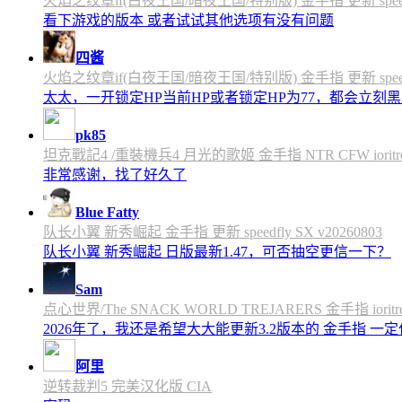
火焰之纹章if(白夜王国/暗夜王国/特别版) 金手指 更新 speedfly
看下游戏的版本 或者试试其他选项有没有问题
四酱
火焰之纹章if(白夜王国/暗夜王国/特别版) 金手指 更新 speedfly
太太，一开锁定HP当前HP或者锁定HP为77，都会立刻黑屏
pk85
坦克戰記4 /重裝機兵4 月光的歌姬 金手指 NTR CFW ioritree 
非常感谢，找了好久了
Blue Fatty
队长小翼 新秀崛起 金手指 更新 speedfly SX v20260803
队长小翼 新秀崛起 日版最新1.47，可否抽空更信一下？
Sam
点心世界/The SNACK WORLD TREJARERS 金手指 ioritree
2026年了，我还是希望大大能更新3.2版本的 金手指 一
阿里
逆转裁判5 完美汉化版 CIA