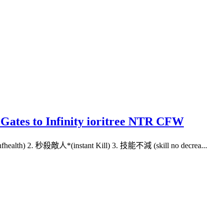
 Infinity ioritree NTR CFW
fhealth) 2. 秒殺敵人*(instant Kill) 3. 技能不減 (skill no decrea...