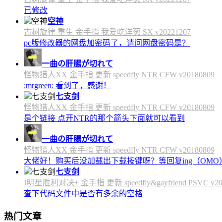
已修改
空神
古树旋律 重生 金手指 我爱吃洋葱 SX v20221207
pc版修改器的网盘加密码了，请问网盘密码是？
一曲の肝腸が切れて
怪物猎人XX 金手指 更新 speedfly NTR CFW v20180809
:mrgreen: 看到了，感谢！
七支剑
怪物猎人XX 金手指 更新 speedfly NTR CFW v20180809
是个链接 点开NTR的那个箭头下面就可以看到
一曲の肝腸が切れて
怪物猎人XX 金手指 更新 speedfly NTR CFW v20180809
大佬好！购买后没加载出下载按键呀？等回复ing（OMO
七支剑
J明星胜利对决+ 金手指 更新 speedfly&gayfriend PSVC v20
查下代码文件中是否有多余的空格
热门文章