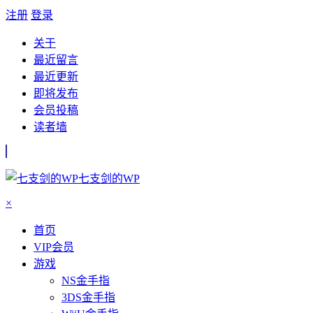
注册
登录
关于
最近留言
最近更新
即将发布
会员投稿
读者墙
七支剑的WP
×
首页
VIP会员
游戏
NS金手指
3DS金手指