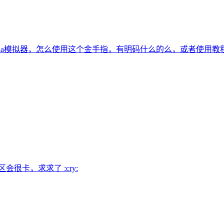
tria模拟器，怎么使用这个金手指，有明码什么的么，或者使用教
很卡，求求了 :cry: