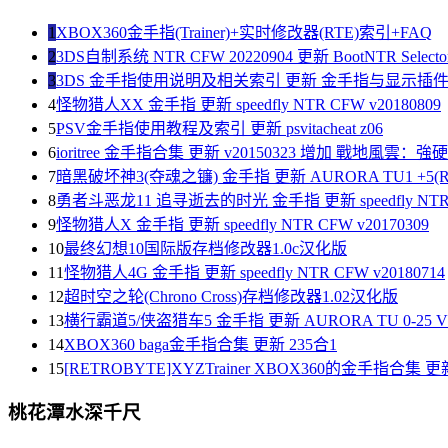
1
XBOX360金手指(Trainer)+实时修改器(RTE)索引+FAQ
2
3DS自制系统 NTR CFW 20220904 更新 BootNTR Selector 
3
3DS 金手指使用说明及相关索引 更新 金手指与显示插
4
怪物猎人XX 金手指 更新 speedfly NTR CFW v20180809
5
PSV金手指使用教程及索引 更新 psvitacheat z06
6
ioritree 金手指合集 更新 v20150323 增加 戰地風雲：
7
暗黑破坏神3(夺魂之镰) 金手指 更新 AURORA TU1 +5(R
8
勇者斗恶龙11 追寻逝去的时光 金手指 更新 speedfly NTR C
9
怪物猎人X 金手指 更新 speedfly NTR CFW v20170309
10
最终幻想10国际版存档修改器1.0c汉化版
11
怪物猎人4G 金手指 更新 speedfly NTR CFW v20180714
12
超时空之轮(Chrono Cross)存档修改器1.02汉化版
13
横行霸道5/侠盗猎车5 金手指 更新 AURORA TU 0-25 V1
14
XBOX360 baga金手指合集 更新 235合1
15
[RETROBYTE]XYZTrainer XBOX360的金手指合集 更新
桃花潭水深千尺