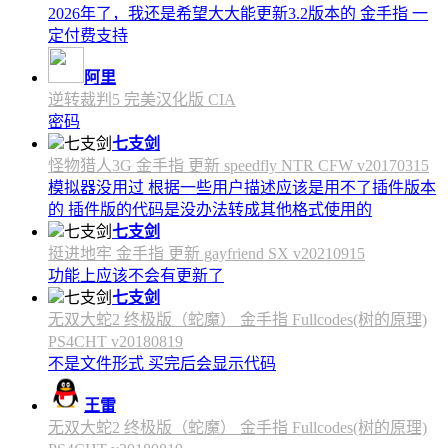
2026年了，我还是希望大大能更新3.2版本的 金手指 一
定付费支持
阿里
逆转裁判5 完美汉化版 CIA
密码
七支剑
怪物猎人3G 金手指 更新 speedfly NTR CFW v20170315
模拟器没用过 根据一些用户描述应该是用不了插件版本
的 插件版的代码是没办法转成其他格式使用的
七支剑
挺进地牢 金手指 更新 gayfriend SX v20210915
功能上应该不会有更新了
七支剑
无双大蛇2 终极版（蛇魔） 金手指 Fullcodes(树的原理)
PS4CHT v20180819
不是文件形式 买完后会显示代码
王雷
无双大蛇2 终极版（蛇魔） 金手指 Fullcodes(树的原理)