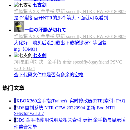
七支剑
怪物猎人XX 金手指 更新 speedfly NTR CFW v20180809
是个链接 点开NTR的那个箭头下面就可以看到
一曲の肝腸が切れて
怪物猎人XX 金手指 更新 speedfly NTR CFW v20180809
大佬好！购买后没加载出下载按键呀？等回复
ing（OMO）
七支剑
J明星胜利对决+ 金手指 更新 speedfly&gayfriend PSVC
v20180324
查下代码文件中是否有多余的空格
热门文章
1
XBOX360金手指(Trainer)+实时修改器(RTE)索引+FAQ
2
3DS自制系统 NTR CFW 20220904 更新 BootNTR
Selector v2.13.7
3
3DS 金手指使用说明及相关索引 更新 金手指与显示插
件整合完毕