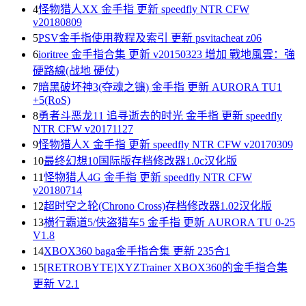
4
怪物猎人XX 金手指 更新 speedfly NTR CFW
v20180809
5
PSV金手指使用教程及索引 更新 psvitacheat z06
6
ioritree 金手指合集 更新 v20150323 增加 戰地風雲：強
硬路線(战地 硬仗)
7
暗黑破坏神3(夺魂之镰) 金手指 更新 AURORA TU1
+5(RoS)
8
勇者斗恶龙11 追寻逝去的时光 金手指 更新 speedfly
NTR CFW v20171127
9
怪物猎人X 金手指 更新 speedfly NTR CFW v20170309
10
最终幻想10国际版存档修改器1.0c汉化版
11
怪物猎人4G 金手指 更新 speedfly NTR CFW
v20180714
12
超时空之轮(Chrono Cross)存档修改器1.02汉化版
13
横行霸道5/侠盗猎车5 金手指 更新 AURORA TU 0-25
V1.8
14
XBOX360 baga金手指合集 更新 235合1
15
[RETROBYTE]XYZTrainer XBOX360的金手指合集
更新 V2.1