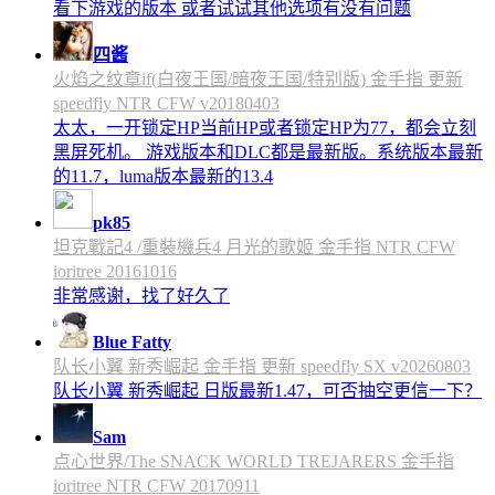
看下游戏的版本 或者试试其他选项有没有问题
四酱
火焰之纹章if(白夜王国/暗夜王国/特别版) 金手指 更新
speedfly NTR CFW v20180403
太太，一开锁定HP当前HP或者锁定HP为77，都会立刻
黑屏死机。 游戏版本和DLC都是最新版。系统版本最新
的11.7，luma版本最新的13.4
pk85
坦克戰記4 /重裝機兵4 月光的歌姬 金手指 NTR CFW
ioritree 20161016
非常感谢，找了好久了
Blue Fatty
队长小翼 新秀崛起 金手指 更新 speedfly SX v20260803
队长小翼 新秀崛起 日版最新1.47，可否抽空更信一下？
Sam
点心世界/The SNACK WORLD TREJARERS 金手指
ioritree NTR CFW 20170911