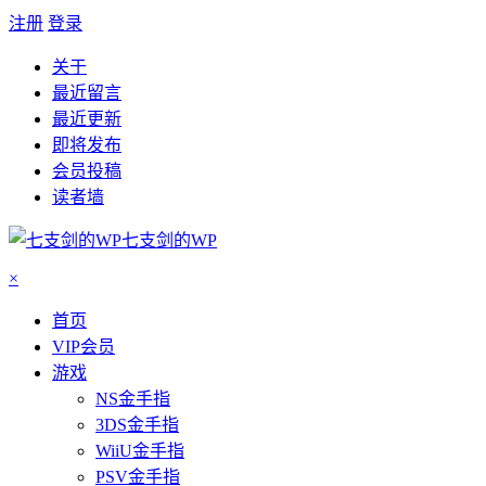
注册
登录
关于
最近留言
最近更新
即将发布
会员投稿
读者墙
七支剑的WP
×
首页
VIP会员
游戏
NS金手指
3DS金手指
WiiU金手指
PSV金手指