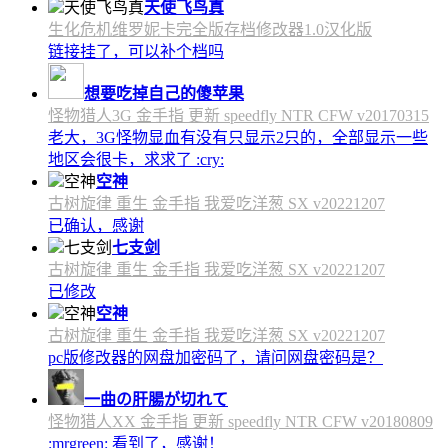
天使飞鸟真
生化危机维罗妮卡完全版存档修改器1.0汉化版
链接挂了，可以补个档吗
想要吃掉自己的傻苹果
怪物猎人3G 金手指 更新 speedfly NTR CFW v20170315
老大，3G怪物显血有没有只显示2只的，全部显示一些
地区会很卡，求求了 :cry:
空神
古树旋律 重生 金手指 我爱吃洋葱 SX v20221207
已确认，感谢
七支剑
古树旋律 重生 金手指 我爱吃洋葱 SX v20221207
已修改
空神
古树旋律 重生 金手指 我爱吃洋葱 SX v20221207
pc版修改器的网盘加密码了，请问网盘密码是？
一曲の肝腸が切れて
怪物猎人XX 金手指 更新 speedfly NTR CFW v20180809
:mrgreen: 看到了，感谢！