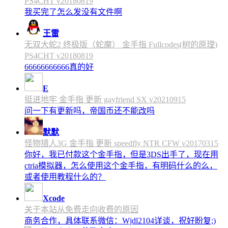
PS4CHT v20180819
我买完了怎么发没有文件啊
王雷
无双大蛇2 终极版（蛇魔） 金手指 Fullcodes(树的原理)
PS4CHT v20180819
66666666666真的好
E
挺进地牢 金手指 更新 gayfriend SX v20210915
问一下有更新吗，帝国币还不能改吗
默默
怪物猎人3G 金手指 更新 speedfly NTR CFW v20170315
你好，我已付款这个金手指，但是3DS出手了，现在用
ctria模拟器，怎么使用这个金手指，有明码什么的么，
或者使用教程什么的？
Xcode
关于本站从免费走向收费的原因
商务合作，具体联系微信：Wjdl2104详谈，祝好盼复;)