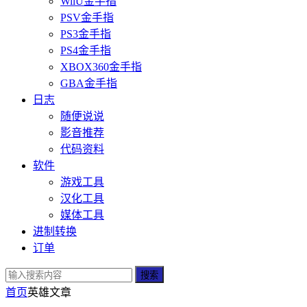
WiiU金手指
PSV金手指
PS3金手指
PS4金手指
XBOX360金手指
GBA金手指
日志
随便说说
影音推荐
代码资料
软件
游戏工具
汉化工具
媒体工具
进制转换
订单
搜索
首页
英雄
文章