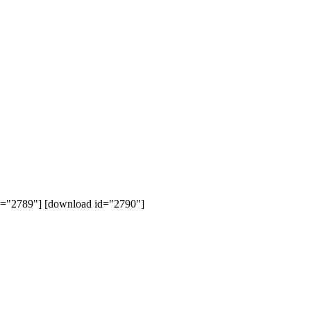
"2789"] [download id="2790"]