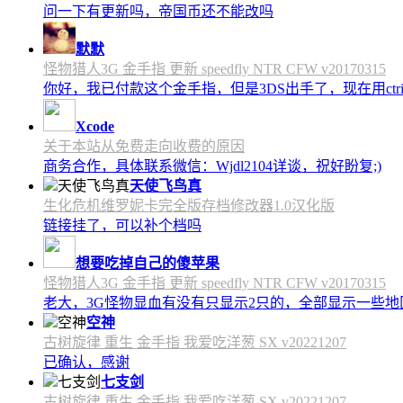
问一下有更新吗，帝国币还不能改吗
默默
怪物猎人3G 金手指 更新 speedfly NTR CFW v20170315
你好，我已付款这个金手指，但是3DS出手了，现在用c
Xcode
关于本站从免费走向收费的原因
商务合作，具体联系微信：Wjdl2104详谈，祝好盼复;)
天使飞鸟真
生化危机维罗妮卡完全版存档修改器1.0汉化版
链接挂了，可以补个档吗
想要吃掉自己的傻苹果
怪物猎人3G 金手指 更新 speedfly NTR CFW v20170315
老大，3G怪物显血有没有只显示2只的，全部显示一些地区会
空神
古树旋律 重生 金手指 我爱吃洋葱 SX v20221207
已确认，感谢
七支剑
古树旋律 重生 金手指 我爱吃洋葱 SX v20221207