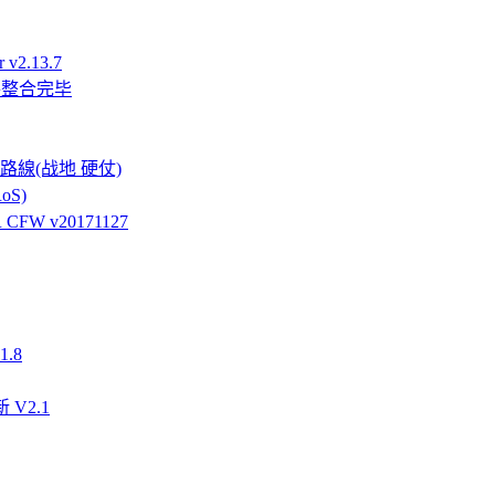
v2.13.7
件整合完毕
強硬路線(战地 硬仗)
oS)
FW v20171127
.8
 V2.1