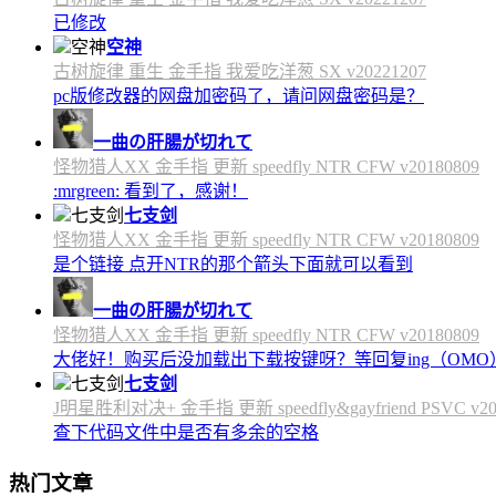
已修改
空神
古树旋律 重生 金手指 我爱吃洋葱 SX v20221207
pc版修改器的网盘加密码了，请问网盘密码是？
一曲の肝腸が切れて
怪物猎人XX 金手指 更新 speedfly NTR CFW v20180809
:mrgreen: 看到了，感谢！
七支剑
怪物猎人XX 金手指 更新 speedfly NTR CFW v20180809
是个链接 点开NTR的那个箭头下面就可以看到
一曲の肝腸が切れて
怪物猎人XX 金手指 更新 speedfly NTR CFW v20180809
大佬好！购买后没加载出下载按键呀？等回复ing（OMO
七支剑
J明星胜利对决+ 金手指 更新 speedfly&gayfriend PSVC v20
查下代码文件中是否有多余的空格
热门文章