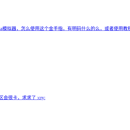
tria模拟器，怎么使用这个金手指，有明码什么的么，或者使用教
很卡，求求了 :cry: