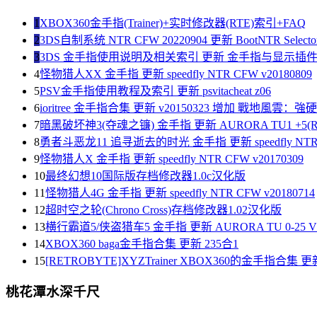
1
XBOX360金手指(Trainer)+实时修改器(RTE)索引+FAQ
2
3DS自制系统 NTR CFW 20220904 更新 BootNTR Selector 
3
3DS 金手指使用说明及相关索引 更新 金手指与显示插
4
怪物猎人XX 金手指 更新 speedfly NTR CFW v20180809
5
PSV金手指使用教程及索引 更新 psvitacheat z06
6
ioritree 金手指合集 更新 v20150323 增加 戰地風雲：
7
暗黑破坏神3(夺魂之镰) 金手指 更新 AURORA TU1 +5(R
8
勇者斗恶龙11 追寻逝去的时光 金手指 更新 speedfly NTR C
9
怪物猎人X 金手指 更新 speedfly NTR CFW v20170309
10
最终幻想10国际版存档修改器1.0c汉化版
11
怪物猎人4G 金手指 更新 speedfly NTR CFW v20180714
12
超时空之轮(Chrono Cross)存档修改器1.02汉化版
13
横行霸道5/侠盗猎车5 金手指 更新 AURORA TU 0-25 V1
14
XBOX360 baga金手指合集 更新 235合1
15
[RETROBYTE]XYZTrainer XBOX360的金手指合集 更新
桃花潭水深千尺