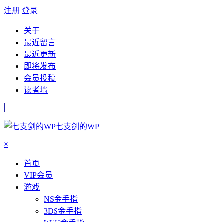
注册
登录
关于
最近留言
最近更新
即将发布
会员投稿
读者墙
七支剑的WP
×
首页
VIP会员
游戏
NS金手指
3DS金手指