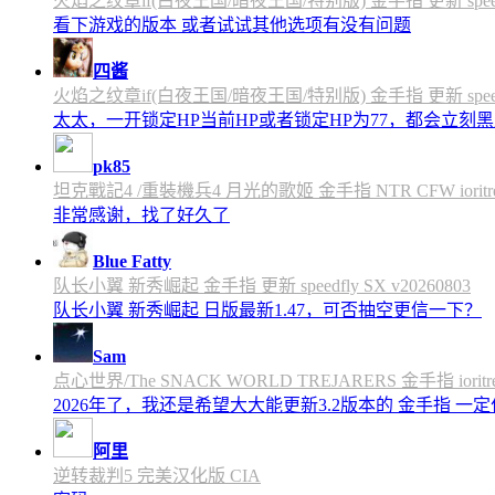
火焰之纹章if(白夜王国/暗夜王国/特别版) 金手指 更新 speedfly
看下游戏的版本 或者试试其他选项有没有问题
四酱
火焰之纹章if(白夜王国/暗夜王国/特别版) 金手指 更新 speedfly
太太，一开锁定HP当前HP或者锁定HP为77，都会立刻黑屏
pk85
坦克戰記4 /重裝機兵4 月光的歌姬 金手指 NTR CFW ioritree 
非常感谢，找了好久了
Blue Fatty
队长小翼 新秀崛起 金手指 更新 speedfly SX v20260803
队长小翼 新秀崛起 日版最新1.47，可否抽空更信一下？
Sam
点心世界/The SNACK WORLD TREJARERS 金手指 ioritree
2026年了，我还是希望大大能更新3.2版本的 金手指 一
阿里
逆转裁判5 完美汉化版 CIA