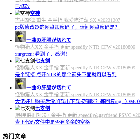
已修改
空神
古树旋律 重生 金手指 我爱吃洋葱 SX v20221207
pc版修改器的网盘加密码了，请问网盘密码是？
一曲の肝腸が切れて
怪物猎人XX 金手指 更新 speedfly NTR CFW v20180809
:mrgreen: 看到了，感谢！
七支剑
怪物猎人XX 金手指 更新 speedfly NTR CFW v20180809
是个链接 点开NTR的那个箭头下面就可以看到
一曲の肝腸が切れて
怪物猎人XX 金手指 更新 speedfly NTR CFW v20180809
大佬好！购买后没加载出下载按键呀？等回复ing（OMO
七支剑
J明星胜利对决+ 金手指 更新 speedfly&gayfriend PSVC v20
查下代码文件中是否有多余的空格
热门文章