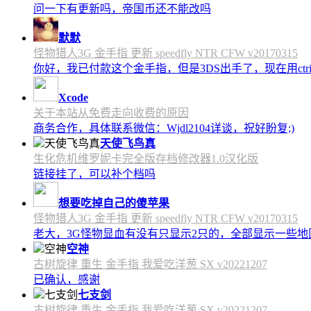
问一下有更新吗，帝国币还不能改吗
默默
怪物猎人3G 金手指 更新 speedfly NTR CFW v20170315
你好，我已付款这个金手指，但是3DS出手了，现在用c
Xcode
关于本站从免费走向收费的原因
商务合作，具体联系微信：Wjdl2104详谈，祝好盼复;)
天使飞鸟真
生化危机维罗妮卡完全版存档修改器1.0汉化版
链接挂了，可以补个档吗
想要吃掉自己的傻苹果
怪物猎人3G 金手指 更新 speedfly NTR CFW v20170315
老大，3G怪物显血有没有只显示2只的，全部显示一些地区会
空神
古树旋律 重生 金手指 我爱吃洋葱 SX v20221207
已确认，感谢
七支剑
古树旋律 重生 金手指 我爱吃洋葱 SX v20221207