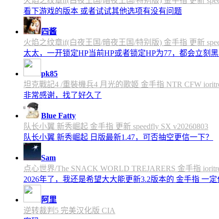
火焰之纹章if(白夜王国/暗夜王国/特别版) 金手指 更新 speedfly
看下游戏的版本 或者试试其他选项有没有问题
四酱
火焰之纹章if(白夜王国/暗夜王国/特别版) 金手指 更新 speedfly
太太，一开锁定HP当前HP或者锁定HP为77，都会立刻黑屏
pk85
坦克戰記4 /重裝機兵4 月光的歌姬 金手指 NTR CFW ioritree 
非常感谢，找了好久了
Blue Fatty
队长小翼 新秀崛起 金手指 更新 speedfly SX v20260803
队长小翼 新秀崛起 日版最新1.47，可否抽空更信一下？
Sam
点心世界/The SNACK WORLD TREJARERS 金手指 ioritree
2026年了，我还是希望大大能更新3.2版本的 金手指 一
阿里
逆转裁判5 完美汉化版 CIA