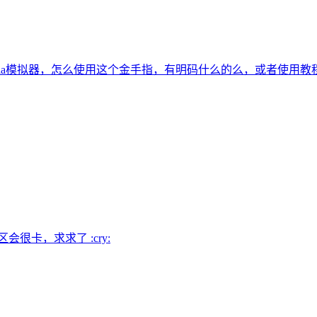
tria模拟器，怎么使用这个金手指，有明码什么的么，或者使用教
很卡，求求了 :cry: