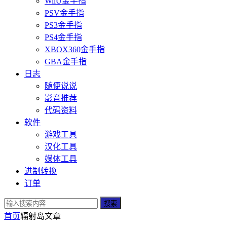
WiiU金手指
PSV金手指
PS3金手指
PS4金手指
XBOX360金手指
GBA金手指
日志
随便说说
影音推荐
代码资料
软件
游戏工具
汉化工具
媒体工具
进制转换
订单
搜索
首页
辐射岛
文章