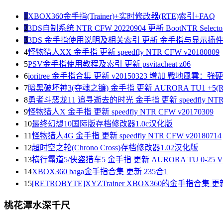
1
XBOX360金手指(Trainer)+实时修改器(RTE)索引+FAQ
2
3DS自制系统 NTR CFW 20220904 更新 BootNTR Selector 
3
3DS 金手指使用说明及相关索引 更新 金手指与显示插
4
怪物猎人XX 金手指 更新 speedfly NTR CFW v20180809
5
PSV金手指使用教程及索引 更新 psvitacheat z06
6
ioritree 金手指合集 更新 v20150323 增加 戰地風雲：
7
暗黑破坏神3(夺魂之镰) 金手指 更新 AURORA TU1 +5(R
8
勇者斗恶龙11 追寻逝去的时光 金手指 更新 speedfly NTR C
9
怪物猎人X 金手指 更新 speedfly NTR CFW v20170309
10
最终幻想10国际版存档修改器1.0c汉化版
11
怪物猎人4G 金手指 更新 speedfly NTR CFW v20180714
12
超时空之轮(Chrono Cross)存档修改器1.02汉化版
13
横行霸道5/侠盗猎车5 金手指 更新 AURORA TU 0-25 V1
14
XBOX360 baga金手指合集 更新 235合1
15
[RETROBYTE]XYZTrainer XBOX360的金手指合集 更新
桃花潭水深千尺