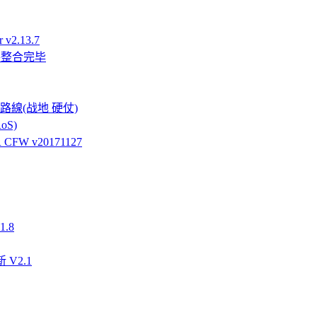
v2.13.7
件整合完毕
強硬路線(战地 硬仗)
oS)
FW v20171127
.8
 V2.1