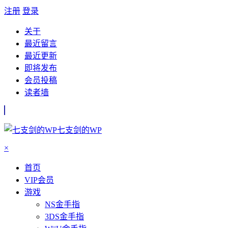
注册
登录
关于
最近留言
最近更新
即将发布
会员投稿
读者墙
七支剑的WP
×
首页
VIP会员
游戏
NS金手指
3DS金手指