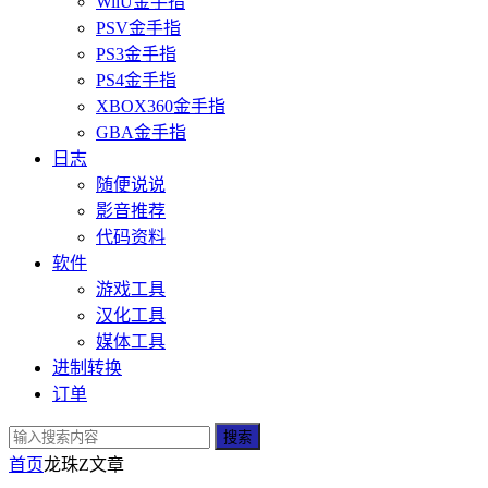
WiiU金手指
PSV金手指
PS3金手指
PS4金手指
XBOX360金手指
GBA金手指
日志
随便说说
影音推荐
代码资料
软件
游戏工具
汉化工具
媒体工具
进制转换
订单
搜索
首页
龙珠Z
文章