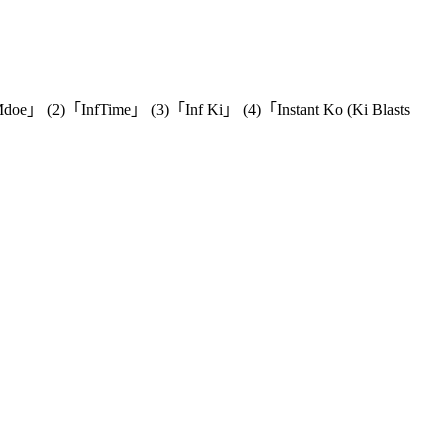
e」 (2)「InfTime」 (3)「Inf Ki」 (4)「Instant Ko (Ki Blasts