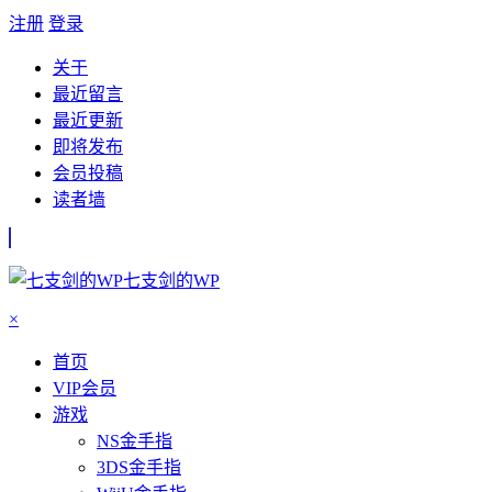
注册
登录
关于
最近留言
最近更新
即将发布
会员投稿
读者墙
七支剑的WP
×
首页
VIP会员
游戏
NS金手指
3DS金手指