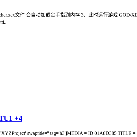
auncher.xex文件 会自动加载金手指到内存 3、此时运行游戏 GOD
l...
U1 +4
XYZProject' swaptitle='' tag='h3']MEDIA = ID 01A8D385 TITLE = ID 