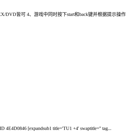
/XEX/DVD皆可 4、游戏中同时按下start和back键并根据提示操作
4E4D0846 [expandsub1 title='TU1 +4' swaptitle='' tag...