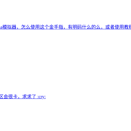
tria模拟器，怎么使用这个金手指，有明码什么的么，或者使用教
很卡，求求了 :cry: