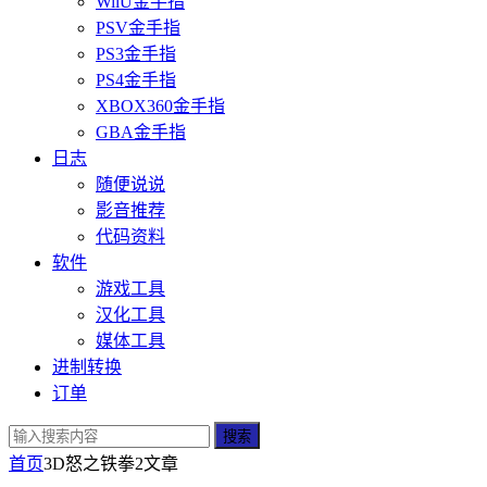
WiiU金手指
PSV金手指
PS3金手指
PS4金手指
XBOX360金手指
GBA金手指
日志
随便说说
影音推荐
代码资料
软件
游戏工具
汉化工具
媒体工具
进制转换
订单
搜索
首页
3D怒之铁拳2
文章