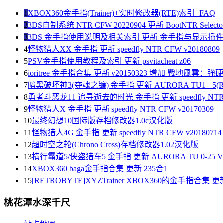
1
XBOX360金手指(Trainer)+实时修改器(RTE)索引+FAQ
2
3DS自制系统 NTR CFW 20220904 更新 BootNTR Selector 
3
3DS 金手指使用说明及相关索引 更新 金手指与显示插
4
怪物猎人XX 金手指 更新 speedfly NTR CFW v20180809
5
PSV金手指使用教程及索引 更新 psvitacheat z06
6
ioritree 金手指合集 更新 v20150323 增加 戰地風雲：
7
暗黑破坏神3(夺魂之镰) 金手指 更新 AURORA TU1 +5(R
8
勇者斗恶龙11 追寻逝去的时光 金手指 更新 speedfly NTR C
9
怪物猎人X 金手指 更新 speedfly NTR CFW v20170309
10
最终幻想10国际版存档修改器1.0c汉化版
11
怪物猎人4G 金手指 更新 speedfly NTR CFW v20180714
12
超时空之轮(Chrono Cross)存档修改器1.02汉化版
13
横行霸道5/侠盗猎车5 金手指 更新 AURORA TU 0-25 V1
14
XBOX360 baga金手指合集 更新 235合1
15
[RETROBYTE]XYZTrainer XBOX360的金手指合集 更新
桃花潭水深千尺