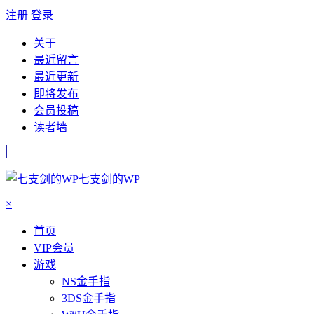
注册
登录
关于
最近留言
最近更新
即将发布
会员投稿
读者墙
七支剑的WP
×
首页
VIP会员
游戏
NS金手指
3DS金手指