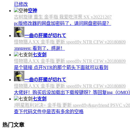
已修改
空神
古树旋律 重生 金手指 我爱吃洋葱 SX v20221207
pc版修改器的网盘加密码了，请问网盘密码是？
一曲の肝腸が切れて
怪物猎人XX 金手指 更新 speedfly NTR CFW v20180809
:mrgreen: 看到了，感谢！
七支剑
怪物猎人XX 金手指 更新 speedfly NTR CFW v20180809
是个链接 点开NTR的那个箭头下面就可以看到
一曲の肝腸が切れて
怪物猎人XX 金手指 更新 speedfly NTR CFW v20180809
大佬好！购买后没加载出下载按键呀？等回复ing（OMO
七支剑
J明星胜利对决+ 金手指 更新 speedfly&gayfriend PSVC v20
查下代码文件中是否有多余的空格
热门文章