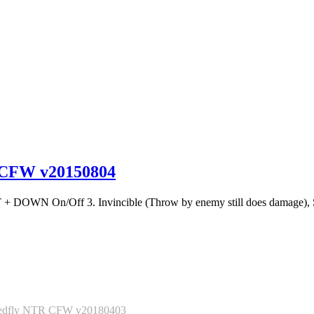
FW v20150804
ECT + DOWN On/Off 3. Invincible (Throw by enemy still does damag
 NTR CFW v20180403