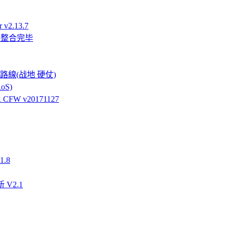
v2.13.7
件整合完毕
強硬路線(战地 硬仗)
oS)
FW v20171127
.8
 V2.1