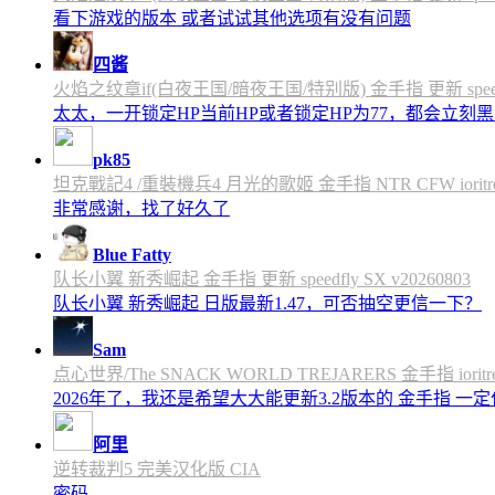
看下游戏的版本 或者试试其他选项有没有问题
四酱
火焰之纹章if(白夜王国/暗夜王国/特别版) 金手指 更新 speedfly
太太，一开锁定HP当前HP或者锁定HP为77，都会立刻黑屏
pk85
坦克戰記4 /重裝機兵4 月光的歌姬 金手指 NTR CFW ioritree 
非常感谢，找了好久了
Blue Fatty
队长小翼 新秀崛起 金手指 更新 speedfly SX v20260803
队长小翼 新秀崛起 日版最新1.47，可否抽空更信一下？
Sam
点心世界/The SNACK WORLD TREJARERS 金手指 ioritree
2026年了，我还是希望大大能更新3.2版本的 金手指 一
阿里
逆转裁判5 完美汉化版 CIA
密码