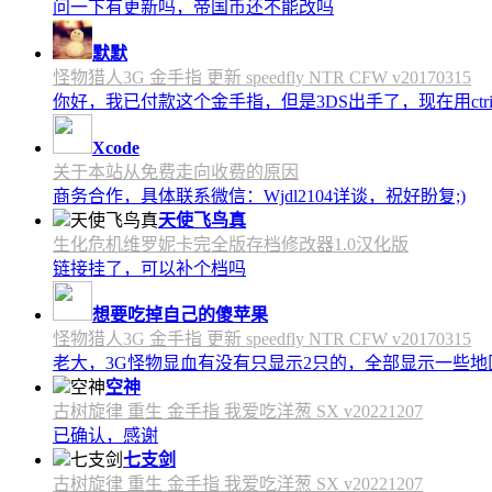
问一下有更新吗，帝国币还不能改吗
默默
怪物猎人3G 金手指 更新 speedfly NTR CFW v20170315
你好，我已付款这个金手指，但是3DS出手了，现在用c
Xcode
关于本站从免费走向收费的原因
商务合作，具体联系微信：Wjdl2104详谈，祝好盼复;)
天使飞鸟真
生化危机维罗妮卡完全版存档修改器1.0汉化版
链接挂了，可以补个档吗
想要吃掉自己的傻苹果
怪物猎人3G 金手指 更新 speedfly NTR CFW v20170315
老大，3G怪物显血有没有只显示2只的，全部显示一些地区会
空神
古树旋律 重生 金手指 我爱吃洋葱 SX v20221207
已确认，感谢
七支剑
古树旋律 重生 金手指 我爱吃洋葱 SX v20221207