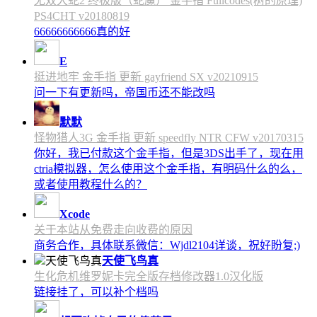
无双大蛇2 终极版（蛇魔） 金手指 Fullcodes(树的原理)
PS4CHT v20180819
66666666666真的好
E
挺进地牢 金手指 更新 gayfriend SX v20210915
问一下有更新吗，帝国币还不能改吗
默默
怪物猎人3G 金手指 更新 speedfly NTR CFW v20170315
你好，我已付款这个金手指，但是3DS出手了，现在用
ctria模拟器，怎么使用这个金手指，有明码什么的么，
或者使用教程什么的？
Xcode
关于本站从免费走向收费的原因
商务合作，具体联系微信：Wjdl2104详谈，祝好盼复;)
天使飞鸟真
生化危机维罗妮卡完全版存档修改器1.0汉化版
链接挂了，可以补个档吗