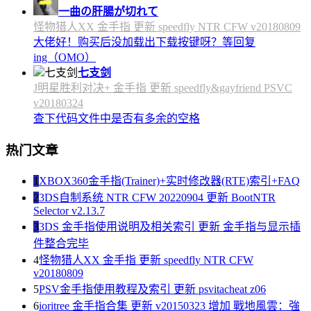
一曲の肝腸が切れて
怪物猎人XX 金手指 更新 speedfly NTR CFW v20180809
大佬好！购买后没加载出下载按键呀？等回复
ing（OMO）
七支剑
J明星胜利对决+ 金手指 更新 speedfly&gayfriend PSVC
v20180324
查下代码文件中是否有多余的空格
热门文章
1
XBOX360金手指(Trainer)+实时修改器(RTE)索引+FAQ
2
3DS自制系统 NTR CFW 20220904 更新 BootNTR
Selector v2.13.7
3
3DS 金手指使用说明及相关索引 更新 金手指与显示插
件整合完毕
4
怪物猎人XX 金手指 更新 speedfly NTR CFW
v20180809
5
PSV金手指使用教程及索引 更新 psvitacheat z06
6
ioritree 金手指合集 更新 v20150323 增加 戰地風雲：強