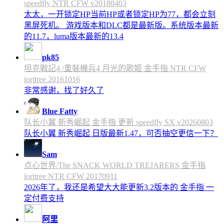
speedfly NTR CFW v20180403
太太，一开锁定HP当前HP或者锁定HP为77，都会立刻
黑屏死机。 游戏版本和DLC都是最新版。系统版本最新
的11.7，luma版本最新的13.4
pk85
坦克戰記4 /重裝機兵4 月光的歌姬 金手指 NTR CFW
ioritree 20161016
非常感谢，找了好久了
Blue Fatty
队长小翼 新秀崛起 金手指 更新 speedfly SX v20260803
队长小翼 新秀崛起 日版最新1.47，可否抽空更信一下？
Sam
点心世界/The SNACK WORLD TREJARERS 金手指
ioritree NTR CFW 20170911
2026年了，我还是希望大大能更新3.2版本的 金手指 一
定付费支持
阿里