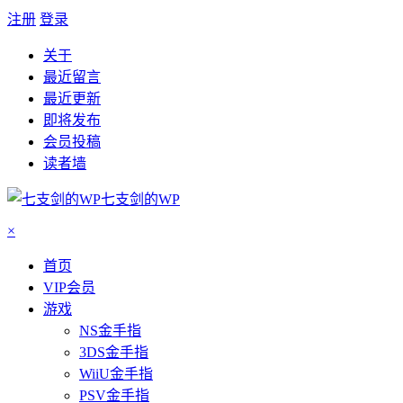
注册
登录
关于
最近留言
最近更新
即将发布
会员投稿
读者墙
七支剑的WP
×
首页
VIP会员
游戏
NS金手指
3DS金手指
WiiU金手指
PSV金手指