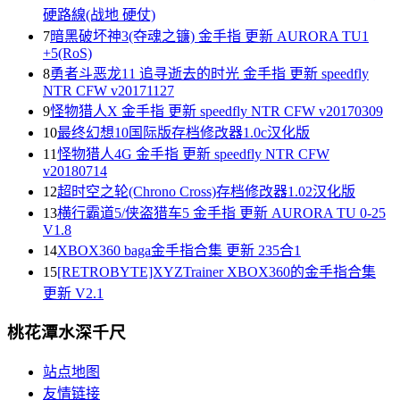
硬路線(战地 硬仗)
7
暗黑破坏神3(夺魂之镰) 金手指 更新 AURORA TU1
+5(RoS)
8
勇者斗恶龙11 追寻逝去的时光 金手指 更新 speedfly
NTR CFW v20171127
9
怪物猎人X 金手指 更新 speedfly NTR CFW v20170309
10
最终幻想10国际版存档修改器1.0c汉化版
11
怪物猎人4G 金手指 更新 speedfly NTR CFW
v20180714
12
超时空之轮(Chrono Cross)存档修改器1.02汉化版
13
横行霸道5/侠盗猎车5 金手指 更新 AURORA TU 0-25
V1.8
14
XBOX360 baga金手指合集 更新 235合1
15
[RETROBYTE]XYZTrainer XBOX360的金手指合集
更新 V2.1
桃花潭水深千尺
站点地图
友情链接