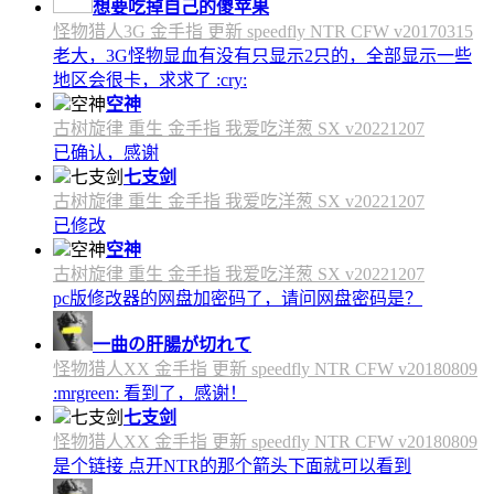
想要吃掉自己的傻苹果
怪物猎人3G 金手指 更新 speedfly NTR CFW v20170315
老大，3G怪物显血有没有只显示2只的，全部显示一些
地区会很卡，求求了 :cry:
空神
古树旋律 重生 金手指 我爱吃洋葱 SX v20221207
已确认，感谢
七支剑
古树旋律 重生 金手指 我爱吃洋葱 SX v20221207
已修改
空神
古树旋律 重生 金手指 我爱吃洋葱 SX v20221207
pc版修改器的网盘加密码了，请问网盘密码是？
一曲の肝腸が切れて
怪物猎人XX 金手指 更新 speedfly NTR CFW v20180809
:mrgreen: 看到了，感谢！
七支剑
怪物猎人XX 金手指 更新 speedfly NTR CFW v20180809
是个链接 点开NTR的那个箭头下面就可以看到