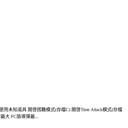
知道具 開啓困難模式(存檔C) 開啓Time Attack模式(存檔
大 FC版導彈最...