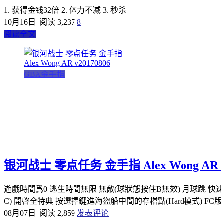
1. 获得金钱32倍 2. 体力不减 3. 秒杀
10月16日
阅读 3,237
8
阅读全文
GBA金手指
银河战士 零点任务 金手指 Alex Wong AR v
遊戲時間爲0 逃生時間無限 無敵(球狀態按住B無效) 月球跳 快速蓄
C) 開啓全特典 按選擇鍵進海盜船中間的存檔點(Hard模式) FC
08月07日
阅读 2,859
发表评论