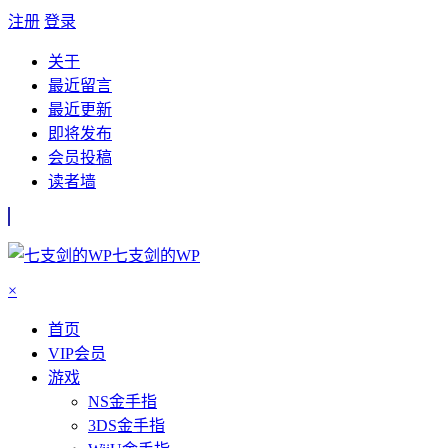
注册
登录
关于
最近留言
最近更新
即将发布
会员投稿
读者墙
七支剑的WP
×
首页
VIP会员
游戏
NS金手指
3DS金手指