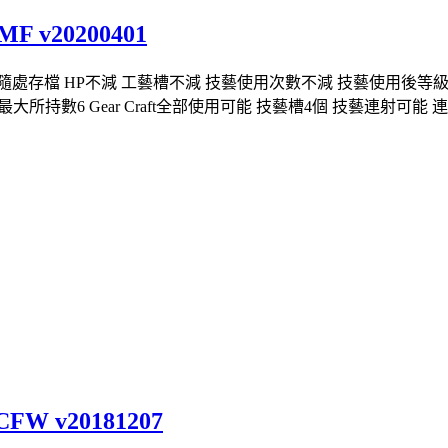
 v20200401
回收 可隨處存檔 HP不減 工藝槽不減 技藝使用次數不減 技藝使用後等
所持數6 Gear Craft全部使用可能 技藝槽4個 技藝連射可能 連
W v20181207