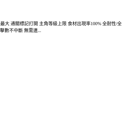
級最大 通關標記打開 主角等級上限 食材出現率100% 全耐性/全
擊數不中斷 無需連...