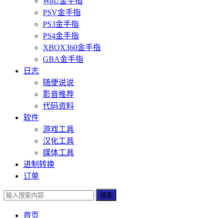
WiiU金手指
PSV金手指
PS3金手指
PS4金手指
XBOX360金手指
GBA金手指
日志
随便说说
影音推荐
代码资料
软件
游戏工具
汉化工具
媒体工具
进制转换
订单
搜索
首页