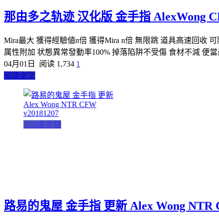
那由多之轨迹 汉化版 金手指 AlexWong CMF
Mira最大 獲得經驗値n倍 獲得Mira n倍 無限跳 道具高速
属性附加 状態異常發動率100% 掉落陷阱不受傷 食材不減 便當最大
04月01日
阅读 1,734
1
阅读全文
3DS金手指
路易的鬼屋 金手指 更新 Alex Wong NTR CF