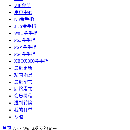
VIP会员
用户中心
NS金手指
3DS金手指
WiiU金手指
PS3金手指
PSV金手指
PS4金手指
XBOX360金手指
最近更新
站内消息
最近留言
即将发布
会员投稿
进制转换
我的订单
专题
首页
Alex Wong发表的文章