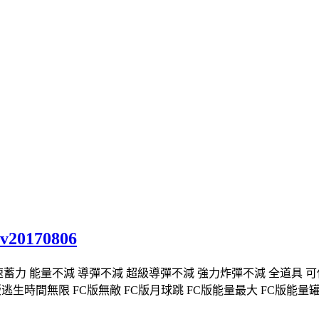
20170806
力 能量不減 導彈不減 超級導彈不減 強力炸彈不減 全道具 可使用未
版逃生時間無限 FC版無敵 FC版月球跳 FC版能量最大 FC版能量罐最