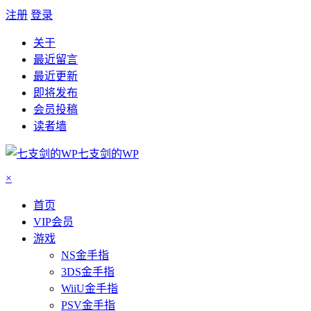
注册
登录
关于
最近留言
最近更新
即将发布
会员投稿
读者墙
七支剑的WP
×
首页
VIP会员
游戏
NS金手指
3DS金手指
WiiU金手指
PSV金手指