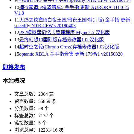
9
怪物猎人4G 金手指 更新 speedfly NTR CFW v20180714
10
横行霸道5/侠盗猎车5 金手指 更新 AURORA TU 0-25
V1.8
11
火焰之纹章if(白夜王国/暗夜王国/特别版) 金手指 更新
speedfly NTR CFW v20180403
12
PS2模拟器记忆卡管理程序 Mymc2.5 汉化版
13
最终幻想10国际版存档修改器1.0c汉化版
14
超时空之轮(Chrono Cross)存档修改器1.02汉化版
15
optantic XBLA 金手指合集 更新 179合1 v20150320
即将发布
本站概况
文章总数：2064 篇
留言数量：55859 条
分类数量：28 个
标签总数：7132 个
链接数量：5 个
浏览总量：12231416 次