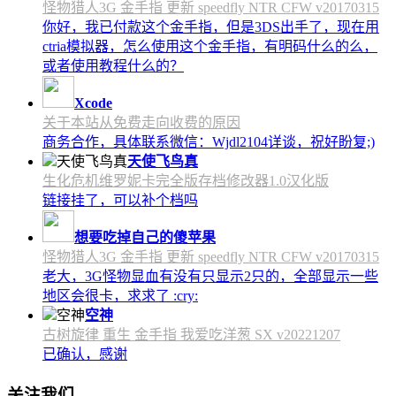
怪物猎人3G 金手指 更新 speedfly NTR CFW v20170315
你好，我已付款这个金手指，但是3DS出手了，现在用
ctria模拟器，怎么使用这个金手指，有明码什么的么，
或者使用教程什么的？
Xcode
关于本站从免费走向收费的原因
商务合作，具体联系微信：Wjdl2104详谈，祝好盼复;)
天使飞鸟真
生化危机维罗妮卡完全版存档修改器1.0汉化版
链接挂了，可以补个档吗
想要吃掉自己的傻苹果
怪物猎人3G 金手指 更新 speedfly NTR CFW v20170315
老大，3G怪物显血有没有只显示2只的，全部显示一些
地区会很卡，求求了 :cry:
空神
古树旋律 重生 金手指 我爱吃洋葱 SX v20221207
已确认，感谢
关注我们