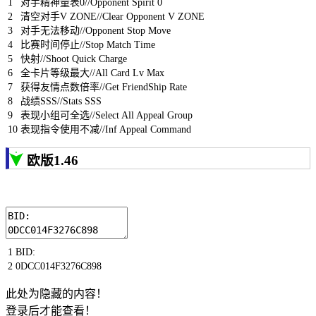
1
对手精神量表
0
//Opponent Spirit 0
2
清空对手
V
ZONE
//Clear Opponent V ZONE
3
对手无法移动
//Opponent Stop Move
4
比赛时间停止
//Stop Match Time
5
快射
//Shoot Quick Charge
6
全卡片等级最大
//All Card Lv Max
7
获得友情点数倍率
//Get FriendShip Rate
8
战绩
SSS
//Stats SSS
9
表现小组可全选
//Select All Appeal Group
10
表现指令使用不减
//Inf Appeal Command
欧版1.46
1
BID
:
2
0DCC014F3276C898
此处为隐藏的内容！
登录后才能查看！