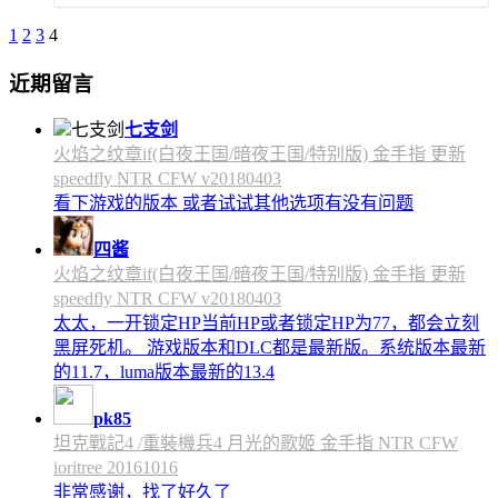
1
2
3
4
近期留言
七支剑
火焰之纹章if(白夜王国/暗夜王国/特别版) 金手指 更新
speedfly NTR CFW v20180403
看下游戏的版本 或者试试其他选项有没有问题
四酱
火焰之纹章if(白夜王国/暗夜王国/特别版) 金手指 更新
speedfly NTR CFW v20180403
太太，一开锁定HP当前HP或者锁定HP为77，都会立刻
黑屏死机。 游戏版本和DLC都是最新版。系统版本最新
的11.7，luma版本最新的13.4
pk85
坦克戰記4 /重裝機兵4 月光的歌姬 金手指 NTR CFW
ioritree 20161016
非常感谢，找了好久了