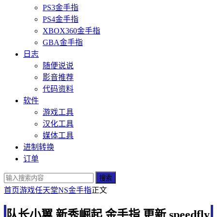
PS3金手指
PS4金手指
XBOX360金手指
GBA金手指
日志
随便说说
影音推荐
代码资料
软件
游戏工具
汉化工具
媒体工具
进制转换
订单
搜索
首页
游戏
任天堂
NS金手指
正文
队长小翼 新秀崛起 金手指 更新 speedfly