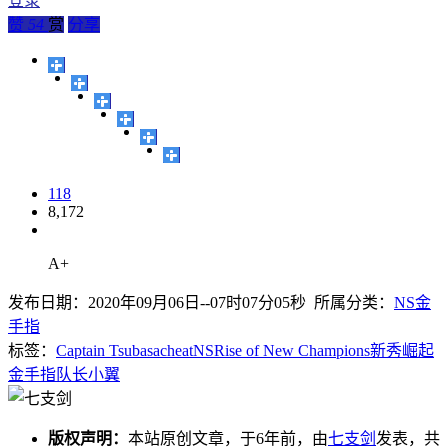
登录
赞
54
赏
分享
118
8,172
A+
发布日期：2020年09月06日--07时07分05秒 所属分类：
NS金
手指
标签：
Captain Tsubasa
cheat
NS
Rise of New Champions
新秀崛起
金手指
队长小翼
版权声明：
本站原创文章，于6年前，由
七支剑
发表，共