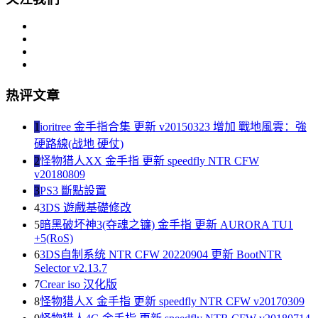
热评文章
1
ioritree 金手指合集 更新 v20150323 增加 戰地風雲：強
硬路線(战地 硬仗)
2
怪物猎人XX 金手指 更新 speedfly NTR CFW
v20180809
3
PS3 斷點設置
4
3DS 遊戲基礎修改
5
暗黑破坏神3(夺魂之镰) 金手指 更新 AURORA TU1
+5(RoS)
6
3DS自制系统 NTR CFW 20220904 更新 BootNTR
Selector v2.13.7
7
Crear iso 汉化版
8
怪物猎人X 金手指 更新 speedfly NTR CFW v20170309