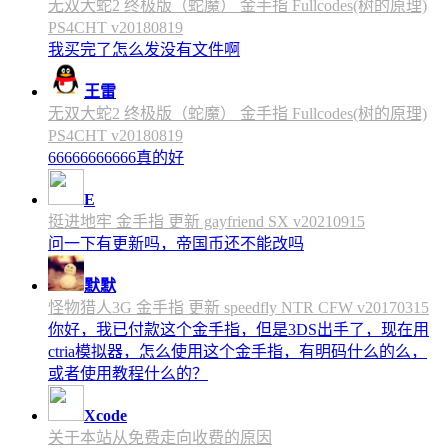
无双大蛇2 终极版（蛇魔） 金手指 Fullcodes(树的原理)
PS4CHT v20180819
我买完了怎么发没有文件啊
王雷
无双大蛇2 终极版（蛇魔） 金手指 Fullcodes(树的原理)
PS4CHT v20180819
66666666666真的好
E
挺进地牢 金手指 更新 gayfriend SX v20210915
问一下有更新吗，帝国币还不能改吗
默默
怪物猎人3G 金手指 更新 speedfly NTR CFW v20170315
你好，我已付款这个金手指，但是3DS出手了，现在用
ctria模拟器，怎么使用这个金手指，有明码什么的么，
或者使用教程什么的？
Xcode
关于本站从免费走向收费的原因