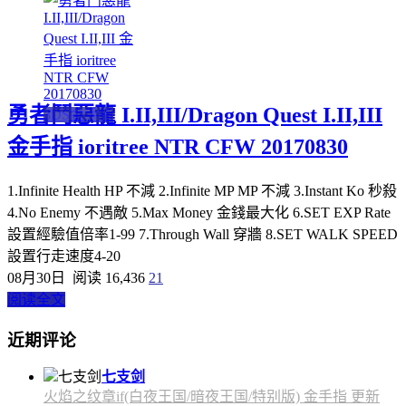
勇者鬥惡龍 I.II,III/Dragon Quest I.II,III
3DS金手指
金手指 ioritree NTR CFW 20170830
1.Infinite Health HP 不減 2.Infinite MP MP 不減 3.Instant Ko 秒殺
4.No Enemy 不遇敵 5.Max Money 金錢最大化 6.SET EXP Rate
設置經驗值倍率1-99 7.Through Wall 穿牆 8.SET WALK SPEED
設置行走速度4-20
08月30日
阅读 16,436
21
阅读全文
近期评论
七支剑
火焰之纹章if(白夜王国/暗夜王国/特别版) 金手指 更新