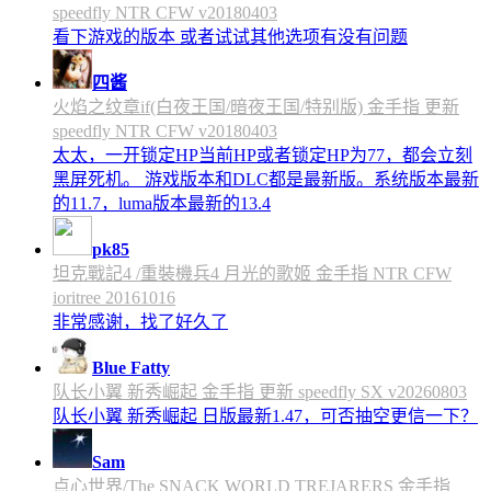
speedfly NTR CFW v20180403
看下游戏的版本 或者试试其他选项有没有问题
四酱
火焰之纹章if(白夜王国/暗夜王国/特别版) 金手指 更新
speedfly NTR CFW v20180403
太太，一开锁定HP当前HP或者锁定HP为77，都会立刻
黑屏死机。 游戏版本和DLC都是最新版。系统版本最新
的11.7，luma版本最新的13.4
pk85
坦克戰記4 /重裝機兵4 月光的歌姬 金手指 NTR CFW
ioritree 20161016
非常感谢，找了好久了
Blue Fatty
队长小翼 新秀崛起 金手指 更新 speedfly SX v20260803
队长小翼 新秀崛起 日版最新1.47，可否抽空更信一下？
Sam
点心世界/The SNACK WORLD TREJARERS 金手指