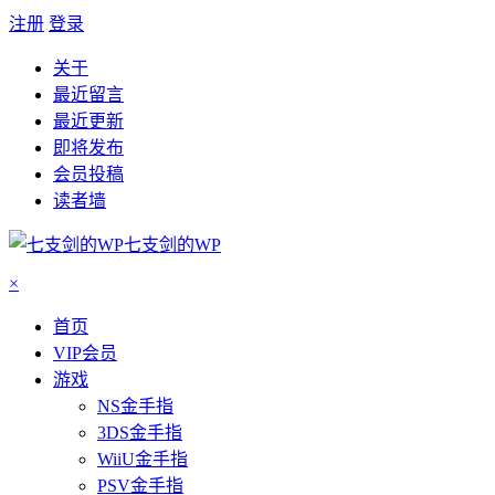
注册
登录
关于
最近留言
最近更新
即将发布
会员投稿
读者墙
七支剑的WP
×
首页
VIP会员
游戏
NS金手指
3DS金手指
WiiU金手指
PSV金手指