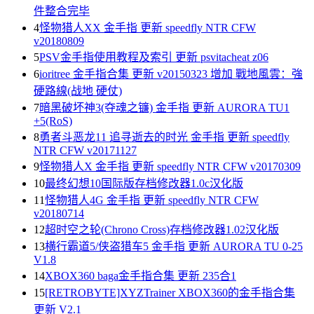
件整合完毕
4
怪物猎人XX 金手指 更新 speedfly NTR CFW
v20180809
5
PSV金手指使用教程及索引 更新 psvitacheat z06
6
ioritree 金手指合集 更新 v20150323 增加 戰地風雲：強
硬路線(战地 硬仗)
7
暗黑破坏神3(夺魂之镰) 金手指 更新 AURORA TU1
+5(RoS)
8
勇者斗恶龙11 追寻逝去的时光 金手指 更新 speedfly
NTR CFW v20171127
9
怪物猎人X 金手指 更新 speedfly NTR CFW v20170309
10
最终幻想10国际版存档修改器1.0c汉化版
11
怪物猎人4G 金手指 更新 speedfly NTR CFW
v20180714
12
超时空之轮(Chrono Cross)存档修改器1.02汉化版
13
横行霸道5/侠盗猎车5 金手指 更新 AURORA TU 0-25
V1.8
14
XBOX360 baga金手指合集 更新 235合1
15
[RETROBYTE]XYZTrainer XBOX360的金手指合集
更新 V2.1