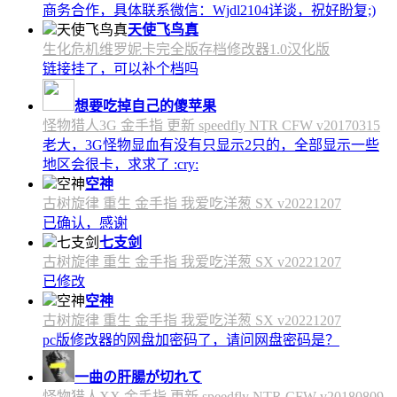
商务合作，具体联系微信：Wjdl2104详谈，祝好盼复;)
天使飞鸟真
生化危机维罗妮卡完全版存档修改器1.0汉化版
链接挂了，可以补个档吗
想要吃掉自己的傻苹果
怪物猎人3G 金手指 更新 speedfly NTR CFW v20170315
老大，3G怪物显血有没有只显示2只的，全部显示一些
地区会很卡，求求了 :cry:
空神
古树旋律 重生 金手指 我爱吃洋葱 SX v20221207
已确认，感谢
七支剑
古树旋律 重生 金手指 我爱吃洋葱 SX v20221207
已修改
空神
古树旋律 重生 金手指 我爱吃洋葱 SX v20221207
pc版修改器的网盘加密码了，请问网盘密码是？
一曲の肝腸が切れて
怪物猎人XX 金手指 更新 speedfly NTR CFW v20180809