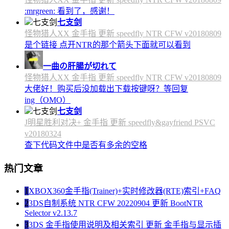
:mrgreen: 看到了，感谢！
七支剑
怪物猎人XX 金手指 更新 speedfly NTR CFW v20180809
是个链接 点开NTR的那个箭头下面就可以看到
一曲の肝腸が切れて
怪物猎人XX 金手指 更新 speedfly NTR CFW v20180809
大佬好！购买后没加载出下载按键呀？等回复
ing（OMO）
七支剑
J明星胜利对决+ 金手指 更新 speedfly&gayfriend PSVC
v20180324
查下代码文件中是否有多余的空格
热门文章
1
XBOX360金手指(Trainer)+实时修改器(RTE)索引+FAQ
2
3DS自制系统 NTR CFW 20220904 更新 BootNTR
Selector v2.13.7
3
3DS 金手指使用说明及相关索引 更新 金手指与显示插