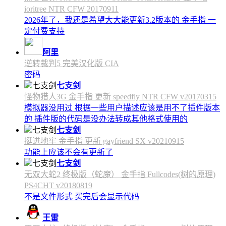
ioritree NTR CFW 20170911
2026年了，我还是希望大大能更新3.2版本的 金手指 一
定付费支持
阿里
逆转裁判5 完美汉化版 CIA
密码
七支剑
怪物猎人3G 金手指 更新 speedfly NTR CFW v20170315
模拟器没用过 根据一些用户描述应该是用不了插件版本
的 插件版的代码是没办法转成其他格式使用的
七支剑
挺进地牢 金手指 更新 gayfriend SX v20210915
功能上应该不会有更新了
七支剑
无双大蛇2 终极版（蛇魔） 金手指 Fullcodes(树的原理)
PS4CHT v20180819
不是文件形式 买完后会显示代码
王雷