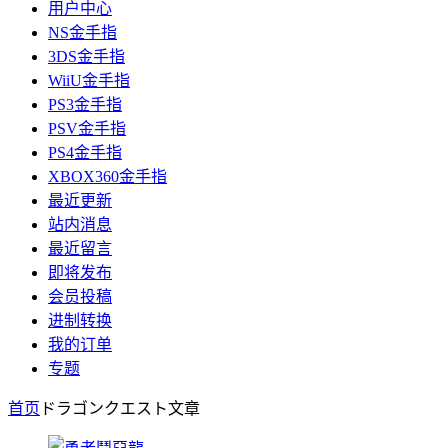
用户中心
NS金手指
3DS金手指
WiiU金手指
PS3金手指
PSV金手指
PS4金手指
XBOX360金手指
最近更新
站内消息
最近留言
即将发布
会员投稿
进制转换
我的订单
专题
首页
ドラゴンクエスト
文章