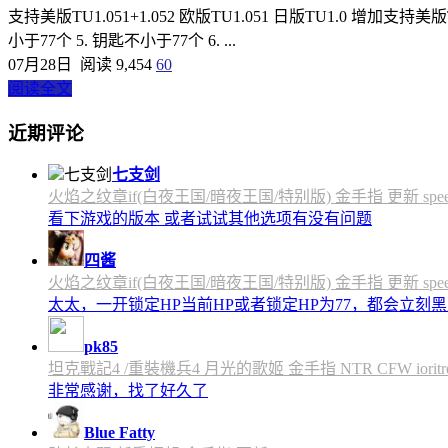
支持美版TU1.051+1.052 欧版TU1.051 日版TU1.0 增加支持美版TU1.052 1. 
小于77个 5. 钥匙不小于77个 6. ...
07月28日
阅读 9,454
60
阅读全文
近期评论
七支剑
火焰之纹章if(白夜王国/暗夜王国/特别版) 金手指 更新 speedfly
看下游戏的版本 或者试试其他选项有没有问题
四酱
火焰之纹章if(白夜王国/暗夜王国/特别版) 金手指 更新 speedfly
太太，一开锁定HP当前HP或者锁定HP为77，都会立刻黑屏
pk85
坦克戰記4 /重裝機兵4 月光的歌姬 金手指 NTR CFW ioritree 
非常感谢，找了好久了
Blue Fatty