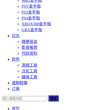
WiiU金手指
PSV金手指
PS3金手指
PS4金手指
XBOX360金手指
GBA金手指
日志
随便说说
影音推荐
代码资料
软件
游戏工具
汉化工具
媒体工具
进制转换
订单
搜索
首页