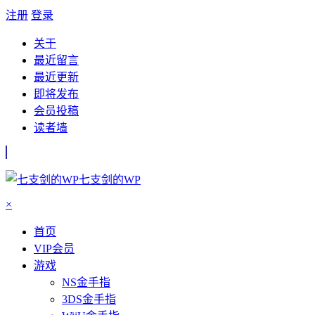
注册
登录
关于
最近留言
最近更新
即将发布
会员投稿
读者墙
七支剑的WP
×
首页
VIP会员
游戏
NS金手指
3DS金手指