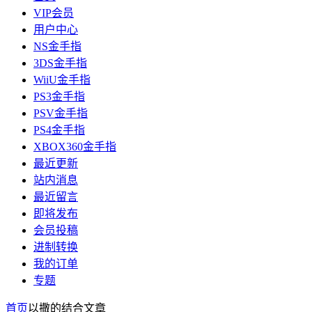
VIP会员
用户中心
NS金手指
3DS金手指
WiiU金手指
PS3金手指
PSV金手指
PS4金手指
XBOX360金手指
最近更新
站内消息
最近留言
即将发布
会员投稿
进制转换
我的订单
专题
首页
以撒的结合
文章