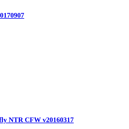
170907
 NTR CFW v20160317