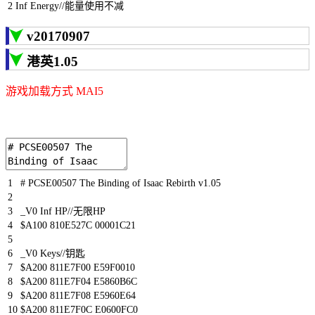
2
Inf
Energy
//能量使用不减
v20170907
港英1.05
游戏加载方式 MAI5
1
# PCSE00507 The Binding of Isaac Rebirth v1.05
2
3
_V0
Inf
HP
//无限HP
4
$
A100
810E527C
00001C21
5
6
_V0
Keys
//钥匙
7
$
A200
811E7F00
E59F0010
8
$
A200
811E7F04
E5860B6C
9
$
A200
811E7F08
E5960E64
10
$
A200
811E7F0C
E0600FC0