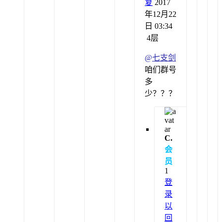
复
2017
年12月22
日 03:34
4层
@
七支剑
咱们群号
多
少？？？
C.
会
员
1
登
录
以
回