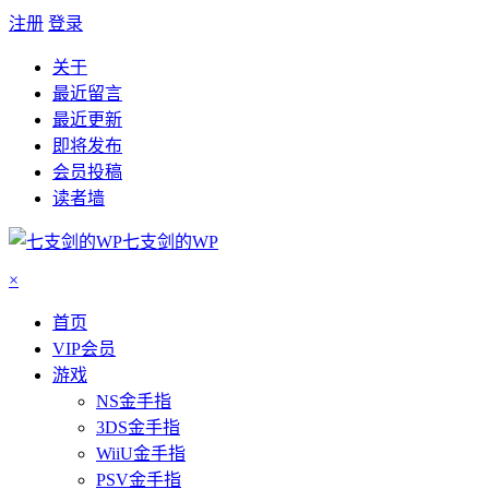
注册
登录
关于
最近留言
最近更新
即将发布
会员投稿
读者墙
七支剑的WP
×
首页
VIP会员
游戏
NS金手指
3DS金手指
WiiU金手指
PSV金手指