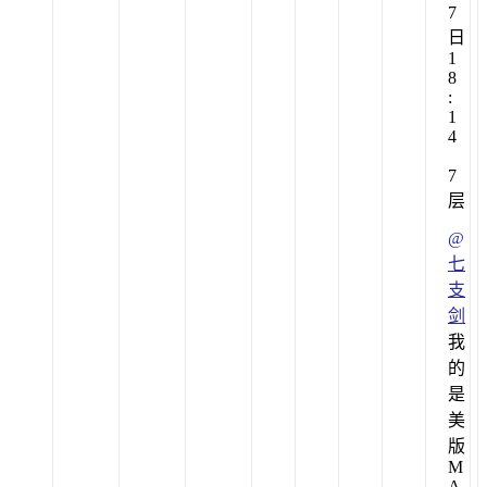
7
日
1
8
:
1
4
7
层
@
七
支
剑
我
的
是
美
版
M
A