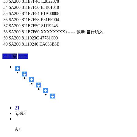
33
$
A200
811E7F4C
E2822078
34
$
A200
811E7F50
E3B01010
35
$
A200
811E7F54
E1A00008
36
$
A200
811E7F58
E51FF004
37
$
A200
811E7F5C
81119245
38
$
A200
811E7F60
XXXXXXXX
<
--
--
-
数量
自行填入
39
$
A200
8111923C
47781C00
40
$
A200
81119240
EA033B3E
赞
8
赏
分享
21
5,393
A+