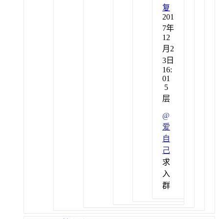
复
201
7年
12
月2
3日
16:
01
5
层
@
爱
自
己
求
入
群