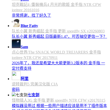
坦克戰記4 /重裝機兵4 月光的歌姬 金手指 NTR CFW
ioritree 20161016
非常感谢，找了好久了
Blue Fatty
队长小翼 新秀崛起 金手指 更新 speedfly SX v20260803
队长小翼 新秀崛起 日版最新1.47，可否抽空更信一下？
Sam
点心世界/The SNACK WORLD TREJARERS 金手指
ioritree NTR CFW 20170911
2026年了，我还是希望大大能更新3.2版本的 金手指 一
定付费支持
阿里
逆转裁判5 完美汉化版 CIA
密码
七支剑
怪物猎人3G 金手指 更新 speedfly NTR CFW v20170315
模拟器没用过 根据一些用户描述应该是用不了插件版本