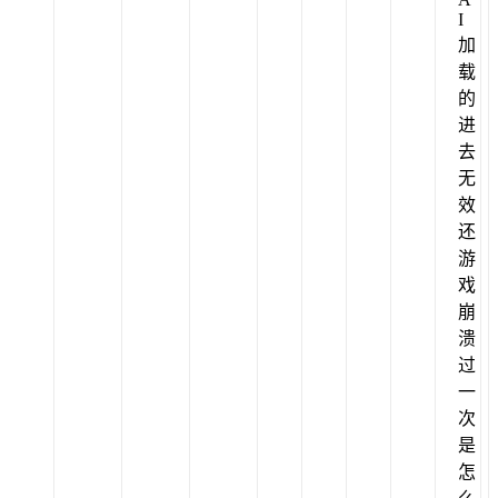
I
加
载
的
进
去
无
效
还
游
戏
崩
溃
过
一
次
是
怎