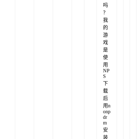
吗
？
我
的
游
戏
是
使
用
NP
S
下
载
后
用n
onp
dr
m
安
装