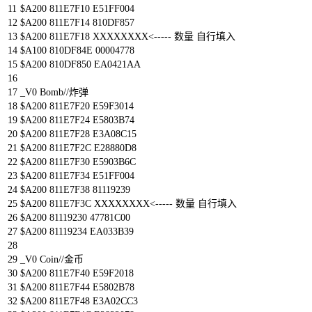
11
$
A200
811E7F10
E51FF004
12
$
A200
811E7F14
810DF857
13
$
A200
811E7F18
XXXXXXXX
<
--
--
-
数量
自行填入
14
$
A100
810DF84E
00004778
15
$
A200
810DF850
EA0421AA
16
17
_V0
Bomb
//炸弹
18
$
A200
811E7F20
E59F3014
19
$
A200
811E7F24
E5803B74
20
$
A200
811E7F28
E3A08C15
21
$
A200
811E7F2C
E28880D8
22
$
A200
811E7F30
E5903B6C
23
$
A200
811E7F34
E51FF004
24
$
A200
811E7F38
81119239
25
$
A200
811E7F3C
XXXXXXXX
<
--
--
-
数量
自行填入
26
$
A200
81119230
47781C00
27
$
A200
81119234
EA033B39
28
29
_V0
Coin
//金币
30
$
A200
811E7F40
E59F2018
31
$
A200
811E7F44
E5802B78
32
$
A200
811E7F48
E3A02CC3