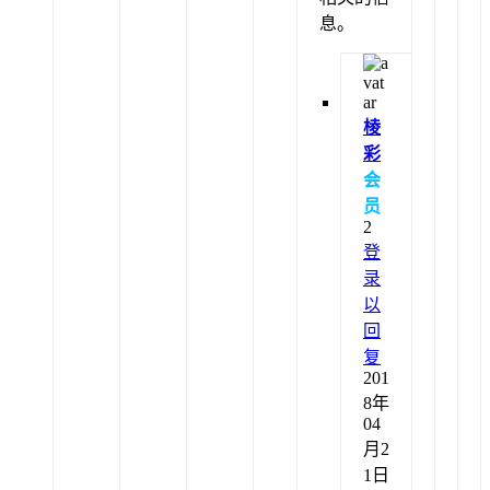
息。
棱
彩
会
员
2
登
录
以
回
复
201
8年
04
月2
1日