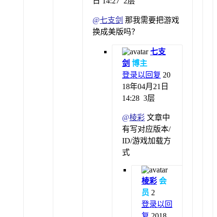
日 14:27
2层
@
七支剑
那我需要把游戏
换成美版吗？
七支
剑
博主
登录以回复
20
18年04月21日
14:28
3层
@
棱彩
文章中
有写对应版本/
ID/游戏加载方
式
棱彩
会
员
2
登录以回
复
2018