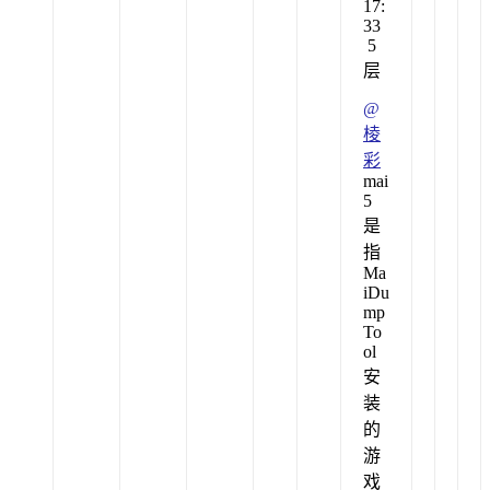
17:
33
5
层
@
棱
彩
mai
5
是
指
Ma
iDu
mp
To
ol
安
装
的
游
戏