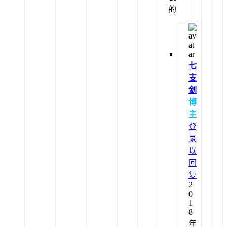
的
七
支
剑
博
主
登
录
以
回
复
2
0
1
8
年