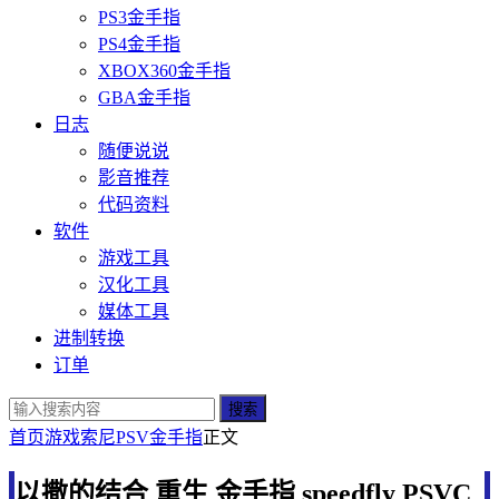
PS3金手指
PS4金手指
XBOX360金手指
GBA金手指
日志
随便说说
影音推荐
代码资料
软件
游戏工具
汉化工具
媒体工具
进制转换
订单
搜索
首页
游戏
索尼
PSV金手指
正文
以撒的结合 重生 金手指 speedfly PSVC