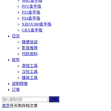
WiiU金手指
PSV金手指
PS3金手指
PS4金手指
XBOX360金手指
GBA金手指
日志
随便说说
影音推荐
代码资料
软件
游戏工具
汉化工具
媒体工具
进制转换
订单
搜索
首页
任天狗存档
文章