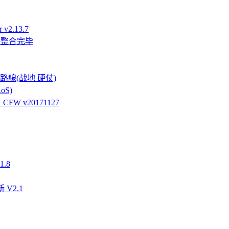
v2.13.7
件整合完毕
強硬路線(战地 硬仗)
oS)
FW v20171127
.8
 V2.1