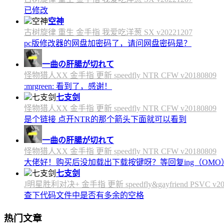
已修改
空神
古树旋律 重生 金手指 我爱吃洋葱 SX v20221207
pc版修改器的网盘加密码了，请问网盘密码是？
一曲の肝腸が切れて
怪物猎人XX 金手指 更新 speedfly NTR CFW v20180809
:mrgreen: 看到了，感谢！
七支剑
怪物猎人XX 金手指 更新 speedfly NTR CFW v20180809
是个链接 点开NTR的那个箭头下面就可以看到
一曲の肝腸が切れて
怪物猎人XX 金手指 更新 speedfly NTR CFW v20180809
大佬好！购买后没加载出下载按键呀？等回复ing（OMO
七支剑
J明星胜利对决+ 金手指 更新 speedfly&gayfriend PSVC v20
查下代码文件中是否有多余的空格
热门文章