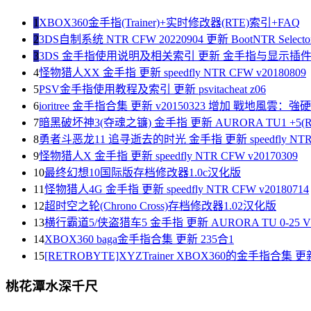
1
XBOX360金手指(Trainer)+实时修改器(RTE)索引+FAQ
2
3DS自制系统 NTR CFW 20220904 更新 BootNTR Selector 
3
3DS 金手指使用说明及相关索引 更新 金手指与显示插
4
怪物猎人XX 金手指 更新 speedfly NTR CFW v20180809
5
PSV金手指使用教程及索引 更新 psvitacheat z06
6
ioritree 金手指合集 更新 v20150323 增加 戰地風雲：
7
暗黑破坏神3(夺魂之镰) 金手指 更新 AURORA TU1 +5(R
8
勇者斗恶龙11 追寻逝去的时光 金手指 更新 speedfly NTR C
9
怪物猎人X 金手指 更新 speedfly NTR CFW v20170309
10
最终幻想10国际版存档修改器1.0c汉化版
11
怪物猎人4G 金手指 更新 speedfly NTR CFW v20180714
12
超时空之轮(Chrono Cross)存档修改器1.02汉化版
13
横行霸道5/侠盗猎车5 金手指 更新 AURORA TU 0-25 V1
14
XBOX360 baga金手指合集 更新 235合1
15
[RETROBYTE]XYZTrainer XBOX360的金手指合集 更新
桃花潭水深千尺