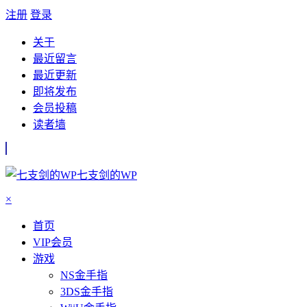
注册
登录
关于
最近留言
最近更新
即将发布
会员投稿
读者墙
七支剑的WP
×
首页
VIP会员
游戏
NS金手指
3DS金手指