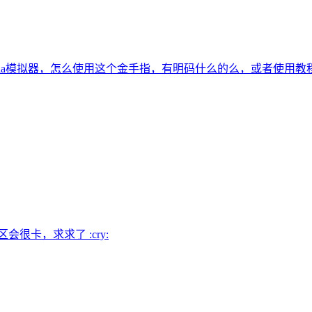
tria模拟器，怎么使用这个金手指，有明码什么的么，或者使用教
很卡，求求了 :cry: