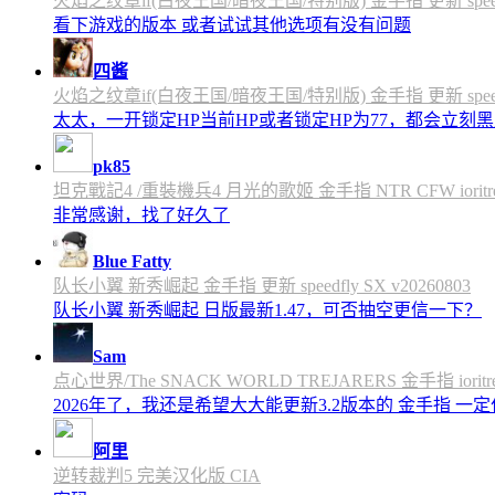
火焰之纹章if(白夜王国/暗夜王国/特别版) 金手指 更新 speedfly
看下游戏的版本 或者试试其他选项有没有问题
四酱
火焰之纹章if(白夜王国/暗夜王国/特别版) 金手指 更新 speedfly
太太，一开锁定HP当前HP或者锁定HP为77，都会立刻黑屏
pk85
坦克戰記4 /重裝機兵4 月光的歌姬 金手指 NTR CFW ioritree 
非常感谢，找了好久了
Blue Fatty
队长小翼 新秀崛起 金手指 更新 speedfly SX v20260803
队长小翼 新秀崛起 日版最新1.47，可否抽空更信一下？
Sam
点心世界/The SNACK WORLD TREJARERS 金手指 ioritree
2026年了，我还是希望大大能更新3.2版本的 金手指 一
阿里
逆转裁判5 完美汉化版 CIA