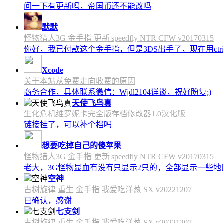
问一下有更新吗，帝国币还不能改吗
默默
怪物猎人3G 金手指 更新 speedfly NTR CFW v20170315
你好，我已付款这个金手指，但是3DS出手了，现在用c
Xcode
关于本站从免费走向收费的原因
商务合作，具体联系微信：Wjdl2104详谈，祝好盼复;)
天使飞鸟真
生化危机维罗妮卡完全版存档修改器1.0汉化版
链接挂了，可以补个档吗
想要吃掉自己的傻苹果
怪物猎人3G 金手指 更新 speedfly NTR CFW v20170315
老大，3G怪物显血有没有只显示2只的，全部显示一些地区会
空神
古树旋律 重生 金手指 我爱吃洋葱 SX v20221207
已确认，感谢
七支剑
古树旋律 重生 金手指 我爱吃洋葱 SX v20221207