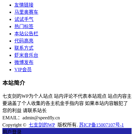
友情链接
马里奥赛车
试试手气
热门标签
本站公告栏
代码高亮
联系方式
虾米音乐台
微博发布
VIP会员
本站简介
七支剑的WP为个人站点 站内评论不代表本站观点 站点内容主
要涵盖了个人收集的各主机金手指内容 如果本站内容触犯了
您的利益 请联系站长
EMAIL：admin@speedfly.cn
Copyright ©
七支剑的WP
版权所有.
苏ICP备15007107号-1
用户登录