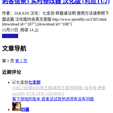
刺客信条3 实时修改器 汉化版 (对应TU2)
作者：JAKASS 汉化：七支剑 转载请注明 使用方法请参照下
面这篇 汉化版内含英文原版 http://www.speedfly.cn/2305.html
[download id="187"] [download id="188"]
11月15日
阅读 14
20
阅读全文
文章导航
第
1
页
第
2
页
近期评论
七支剑
火焰之纹章if(白夜王国/暗夜王国/特别版) 金手指 更新
speedfly NTR CFW v20180403
看下游戏的版本 或者试试其他选项有没有问题
四酱