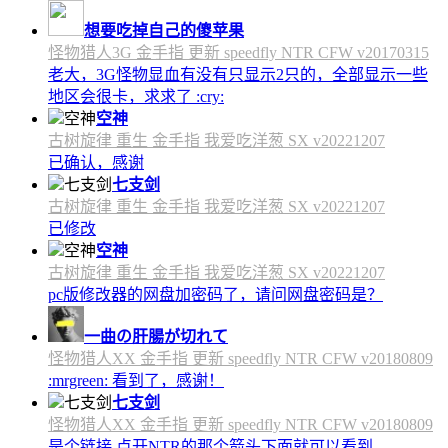
想要吃掉自己的傻苹果
怪物猎人3G 金手指 更新 speedfly NTR CFW v20170315
老大，3G怪物显血有没有只显示2只的，全部显示一些
地区会很卡，求求了 :cry:
空神
古树旋律 重生 金手指 我爱吃洋葱 SX v20221207
已确认，感谢
七支剑
古树旋律 重生 金手指 我爱吃洋葱 SX v20221207
已修改
空神
古树旋律 重生 金手指 我爱吃洋葱 SX v20221207
pc版修改器的网盘加密码了，请问网盘密码是？
一曲の肝腸が切れて
怪物猎人XX 金手指 更新 speedfly NTR CFW v20180809
:mrgreen: 看到了，感谢！
七支剑
怪物猎人XX 金手指 更新 speedfly NTR CFW v20180809
是个链接 点开NTR的那个箭头下面就可以看到