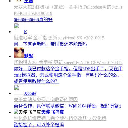
王雷
无双大蛇2 终极版（蛇魔） 金手指 Fullcodes(树的原理)
PS4CHT v20180819
66666666666真的好
E
挺进地牢 金手指 更新 gayfriend SX v20210915
问一下有更新吗，帝国币还不能改吗
默默
怪物猎人3G 金手指 更新 speedfly NTR CFW v20170315
你好，我已付款这个金手指，但是3DS出手了，现在用
ctria模拟器，怎么使用这个金手指，有明码什么的么，
或者使用教程什么的？
Xcode
关于本站从免费走向收费的原因
商务合作，具体联系微信：Wjdl2104详谈，祝好盼复;)
天使飞鸟真
生化危机维罗妮卡完全版存档修改器1.0汉化版
链接挂了，可以补个档吗