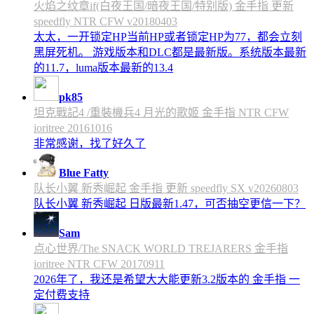
火焰之纹章if(白夜王国/暗夜王国/特别版) 金手指 更新
speedfly NTR CFW v20180403
太太，一开锁定HP当前HP或者锁定HP为77，都会立刻
黑屏死机。 游戏版本和DLC都是最新版。系统版本最新
的11.7，luma版本最新的13.4
pk85
坦克戰記4 /重裝機兵4 月光的歌姬 金手指 NTR CFW
ioritree 20161016
非常感谢，找了好久了
Blue Fatty
队长小翼 新秀崛起 金手指 更新 speedfly SX v20260803
队长小翼 新秀崛起 日版最新1.47，可否抽空更信一下？
Sam
点心世界/The SNACK WORLD TREJARERS 金手指
ioritree NTR CFW 20170911
2026年了，我还是希望大大能更新3.2版本的 金手指 一
定付费支持