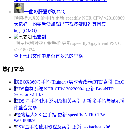
一曲の肝腸が切れて
怪物猎人XX 金手指 更新 speedfly NTR CFW v20180809
大佬好！购买后没加载出下载按键呀？等回复
ing（OMO）
七支剑
J明星胜利对决+ 金手指 更新 speedfly&gayfriend PSVC
v20180324
查下代码文件中是否有多余的空格
热门文章
1
XBOX360金手指(Trainer)+实时修改器(RTE)索引+FAQ
2
3DS自制系统 NTR CFW 20220904 更新 BootNTR
Selector v2.13.7
3
3DS 金手指使用说明及相关索引 更新 金手指与显示插
件整合完毕
4
怪物猎人XX 金手指 更新 speedfly NTR CFW
v20180809
5
PSV金手指使用教程及索引 更新 psvitacheat z06