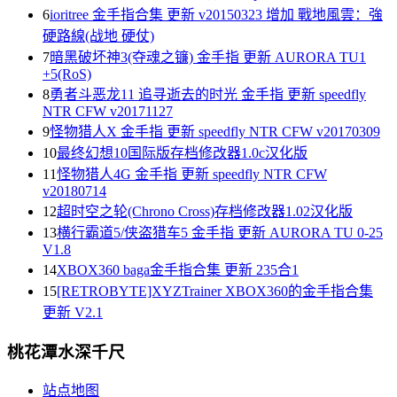
6
ioritree 金手指合集 更新 v20150323 增加 戰地風雲：強
硬路線(战地 硬仗)
7
暗黑破坏神3(夺魂之镰) 金手指 更新 AURORA TU1
+5(RoS)
8
勇者斗恶龙11 追寻逝去的时光 金手指 更新 speedfly
NTR CFW v20171127
9
怪物猎人X 金手指 更新 speedfly NTR CFW v20170309
10
最终幻想10国际版存档修改器1.0c汉化版
11
怪物猎人4G 金手指 更新 speedfly NTR CFW
v20180714
12
超时空之轮(Chrono Cross)存档修改器1.02汉化版
13
横行霸道5/侠盗猎车5 金手指 更新 AURORA TU 0-25
V1.8
14
XBOX360 baga金手指合集 更新 235合1
15
[RETROBYTE]XYZTrainer XBOX360的金手指合集
更新 V2.1
桃花潭水深千尺
站点地图