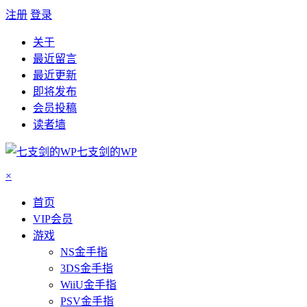
注册
登录
关于
最近留言
最近更新
即将发布
会员投稿
读者墙
七支剑的WP
×
首页
VIP会员
游戏
NS金手指
3DS金手指
WiiU金手指
PSV金手指