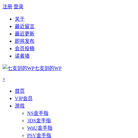
注册
登录
关于
最近留言
最近更新
即将发布
会员投稿
读者墙
七支剑的WP
×
首页
VIP会员
游戏
NS金手指
3DS金手指
WiiU金手指
PSV金手指