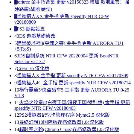
1
ioritree 金手指合集 更新 v20150323 增加 戰地風雲：強
硬路線(战地 硬仗)
2
怪物猎人XX 金手指 更新 speedfly NTR CFW
v20180809
3
PS3 斷點設置
4
3DS 遊戲基礎修改
5
暗黑破坏神3(夺魂之镰) 金手指 更新 AURORA TU1
+5(RoS)
6
3DS自制系统 NTR CFW 20220904 更新 BootNTR
Selector v2.13.7
7
Crear iso 汉化版
8
怪物猎人X 金手指 更新 speedfly NTR CFW v20170309
9
怪物猎人4G 金手指 更新 speedfly NTR CFW v20180714
10
横行霸道5/侠盗猎车5 金手指 更新 AURORA TU 0-25
V1.8
11
火焰之纹章if(白夜王国/暗夜王国/特别版) 金手指 更新
speedfly NTR CFW v20180403
12
PS2模拟器记忆卡管理程序 Mymc2.5 汉化版
13
最终幻想10国际版存档修改器1.0c汉化版
14
超时空之轮(Chrono Cross)存档修改器1.02汉化版