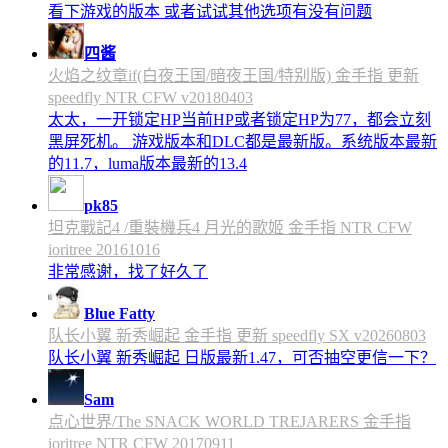
看下游戏的版本 或者试试其他选项有没有问题
四酱
火焰之纹章if(白夜王国/暗夜王国/特别版) 金手指 更新
speedfly NTR CFW v20180403
太太，一开锁定HP当前HP或者锁定HP为77，都会立刻
黑屏死机。 游戏版本和DLC都是最新版。系统版本最新
的11.7，luma版本最新的13.4
pk85
坦克戰記4 /重裝機兵4 月光的歌姬 金手指 NTR CFW
ioritree 20161016
非常感谢，找了好久了
Blue Fatty
队长小翼 新秀崛起 金手指 更新 speedfly SX v20260803
队长小翼 新秀崛起 日版最新1.47，可否抽空更信一下？
Sam
点心世界/The SNACK WORLD TREJARERS 金手指
ioritree NTR CFW 20170911