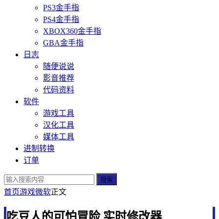
PS3金手指
PS4金手指
XBOX360金手指
GBA金手指
日志
随便说说
影音推荐
代码资料
软件
游戏工具
汉化工具
媒体工具
进制转换
订单
搜索
首页
游戏
微软
正文
吃豆人的可怕冒险 实时修改器