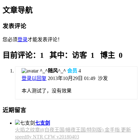
文章导航
发表评论
您必须
登录
才能发表评论！
目前评论：1 其中：访客 1 博主 0
^_^随风^_^
会员
4
登录以回复
2013年10月29日 01:49
沙发
本人测试了，没有效果
近期留言
七支剑
火焰之纹章if(白夜王国/暗夜王国/特别版) 金手指 更新
speedfly NTR CFW v20180403