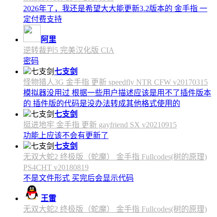
2026年了，我还是希望大大能更新3.2版本的 金手指 一
定付费支持
阿里
逆转裁判5 完美汉化版 CIA
密码
七支剑
怪物猎人3G 金手指 更新 speedfly NTR CFW v20170315
模拟器没用过 根据一些用户描述应该是用不了插件版本
的 插件版的代码是没办法转成其他格式使用的
七支剑
挺进地牢 金手指 更新 gayfriend SX v20210915
功能上应该不会有更新了
七支剑
无双大蛇2 终极版（蛇魔） 金手指 Fullcodes(树的原理)
PS4CHT v20180819
不是文件形式 买完后会显示代码
王雷
无双大蛇2 终极版（蛇魔） 金手指 Fullcodes(树的原理)