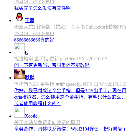
PS4CHT v20180819
我买完了怎么发没有文件啊
王雷
无双大蛇2 终极版（蛇魔） 金手指 Fullcodes(树的原理)
PS4CHT v20180819
66666666666真的好
E
挺进地牢 金手指 更新 gayfriend SX v20210915
问一下有更新吗，帝国币还不能改吗
默默
怪物猎人3G 金手指 更新 speedfly NTR CFW v20170315
你好，我已付款这个金手指，但是3DS出手了，现在用
ctria模拟器，怎么使用这个金手指，有明码什么的么，
或者使用教程什么的？
Xcode
关于本站从免费走向收费的原因
商务合作，具体联系微信：Wjdl2104详谈，祝好盼复;)