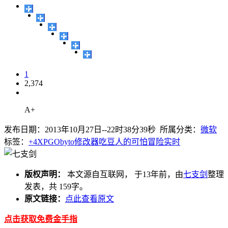
1
2,374
A+
发布日期：2013年10月27日--22时38分39秒 所属分类：
微软
标签：
+4
XPGObyto
修改器
吃豆人的可怕冒险
实时
版权声明：
本文源自互联网， 于13年前，由
七支剑
整理
发表，共 159字。
原文链接：
点此查看原文
点击获取免费金手指