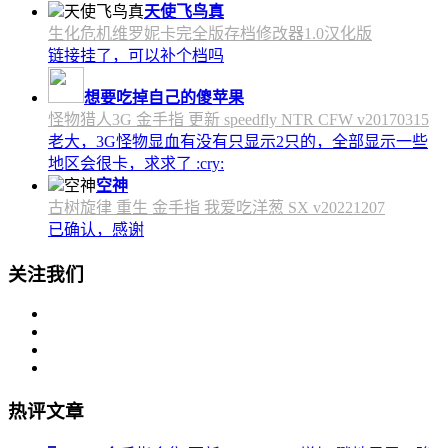
天使飞鸟真
生化危机维罗妮卡完全版存档修改器1.0汉化版
链接挂了，可以补个档吗
想要吃掉自己的傻苹果
怪物猎人3G 金手指 更新 speedfly NTR CFW v20170315
老大，3G怪物显血有没有只显示2只的，全部显示一些
地区会很卡，求求了 :cry:
空神
古树旋律 重生 金手指 我爱吃洋葱 SX v20221207
已确认，感谢
关注我们
热评文章