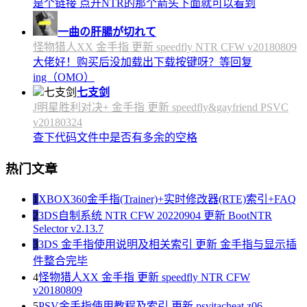
是个链接 点开NTR的那个箭头下面就可以看到
一曲の肝腸が切れて
怪物猎人XX 金手指 更新 speedfly NTR CFW v20180809
大佬好！购买后没加载出下载按键呀？等回复
ing（OMO）
七支剑
J明星胜利对决+ 金手指 更新 speedfly&gayfriend PSVC
v20180324
查下代码文件中是否有多余的空格
热门文章
1
XBOX360金手指(Trainer)+实时修改器(RTE)索引+FAQ
2
3DS自制系统 NTR CFW 20220904 更新 BootNTR
Selector v2.13.7
3
3DS 金手指使用说明及相关索引 更新 金手指与显示插
件整合完毕
4
怪物猎人XX 金手指 更新 speedfly NTR CFW
v20180809
5
PSV金手指使用教程及索引 更新 psvitacheat z06