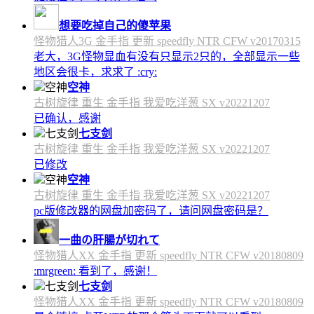
想要吃掉自己的傻苹果
怪物猎人3G 金手指 更新 speedfly NTR CFW v20170315
老大，3G怪物显血有没有只显示2只的，全部显示一些
地区会很卡，求求了 :cry:
空神
古树旋律 重生 金手指 我爱吃洋葱 SX v20221207
已确认，感谢
七支剑
古树旋律 重生 金手指 我爱吃洋葱 SX v20221207
已修改
空神
古树旋律 重生 金手指 我爱吃洋葱 SX v20221207
pc版修改器的网盘加密码了，请问网盘密码是？
一曲の肝腸が切れて
怪物猎人XX 金手指 更新 speedfly NTR CFW v20180809
:mrgreen: 看到了，感谢！
七支剑
怪物猎人XX 金手指 更新 speedfly NTR CFW v20180809