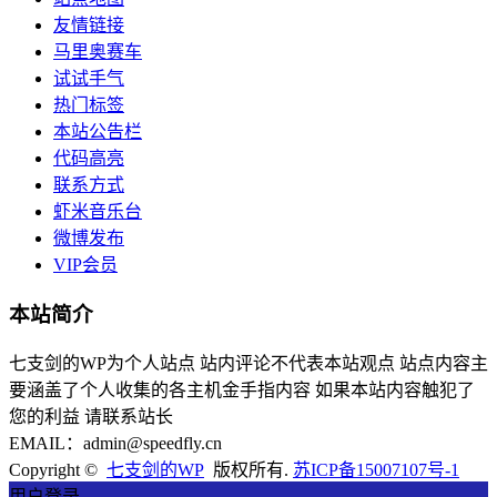
友情链接
马里奥赛车
试试手气
热门标签
本站公告栏
代码高亮
联系方式
虾米音乐台
微博发布
VIP会员
本站简介
七支剑的WP为个人站点 站内评论不代表本站观点 站点内容主
要涵盖了个人收集的各主机金手指内容 如果本站内容触犯了
您的利益 请联系站长
EMAIL：admin@speedfly.cn
Copyright ©
七支剑的WP
版权所有.
苏ICP备15007107号-1
用户登录