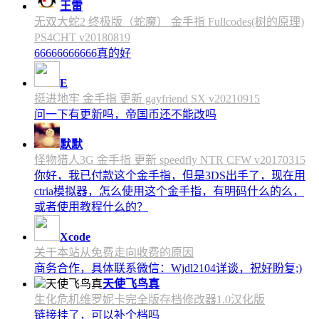
王雷
无双大蛇2 终极版（蛇魔） 金手指 Fullcodes(树的原理)
PS4CHT v20180819
66666666666真的好
E
挺进地牢 金手指 更新 gayfriend SX v20210915
问一下有更新吗，帝国币还不能改吗
默默
怪物猎人3G 金手指 更新 speedfly NTR CFW v20170315
你好，我已付款这个金手指，但是3DS出手了，现在用
ctria模拟器，怎么使用这个金手指，有明码什么的么，
或者使用教程什么的？
Xcode
关于本站从免费走向收费的原因
商务合作，具体联系微信：Wjdl2104详谈，祝好盼复;)
天使飞鸟真
生化危机维罗妮卡完全版存档修改器1.0汉化版
链接挂了，可以补个档吗