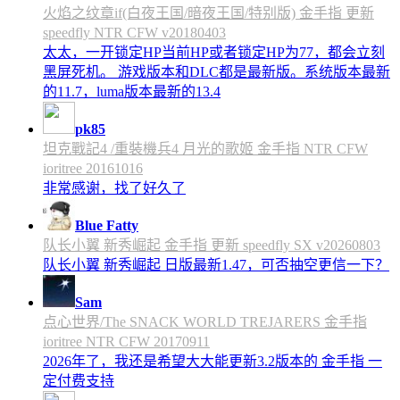
火焰之纹章if(白夜王国/暗夜王国/特别版) 金手指 更新
speedfly NTR CFW v20180403
太太，一开锁定HP当前HP或者锁定HP为77，都会立刻
黑屏死机。 游戏版本和DLC都是最新版。系统版本最新
的11.7，luma版本最新的13.4
pk85
坦克戰記4 /重裝機兵4 月光的歌姬 金手指 NTR CFW
ioritree 20161016
非常感谢，找了好久了
Blue Fatty
队长小翼 新秀崛起 金手指 更新 speedfly SX v20260803
队长小翼 新秀崛起 日版最新1.47，可否抽空更信一下？
Sam
点心世界/The SNACK WORLD TREJARERS 金手指
ioritree NTR CFW 20170911
2026年了，我还是希望大大能更新3.2版本的 金手指 一
定付费支持