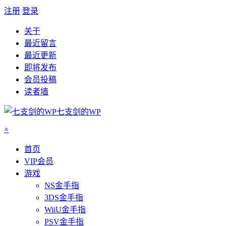
注册
登录
关于
最近留言
最近更新
即将发布
会员投稿
读者墙
七支剑的WP
×
首页
VIP会员
游戏
NS金手指
3DS金手指
WiiU金手指
PSV金手指