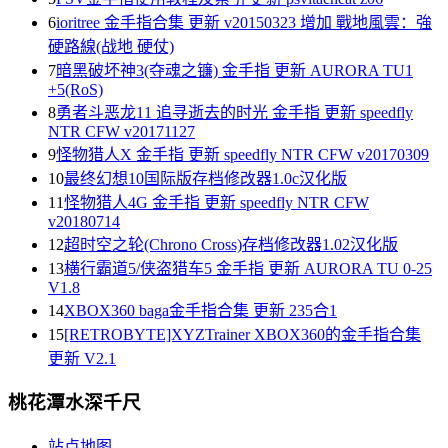
6
ioritree 金手指合集 更新 v20150323 增加 戰地風雲：強
硬路線(战地 硬仗)
7
暗黑破坏神3(夺魂之镰) 金手指 更新 AURORA TU1
+5(RoS)
8
勇者斗恶龙11 追寻逝去的时光 金手指 更新 speedfly
NTR CFW v20171127
9
怪物猎人X 金手指 更新 speedfly NTR CFW v20170309
10
最终幻想10国际版存档修改器1.0c汉化版
11
怪物猎人4G 金手指 更新 speedfly NTR CFW
v20180714
12
超时空之轮(Chrono Cross)存档修改器1.02汉化版
13
横行霸道5/侠盗猎车5 金手指 更新 AURORA TU 0-25
V1.8
14
XBOX360 baga金手指合集 更新 235合1
15
[RETROBYTE]XYZTrainer XBOX360的金手指合集
更新 V2.1
桃花潭水深千尺
站点地图