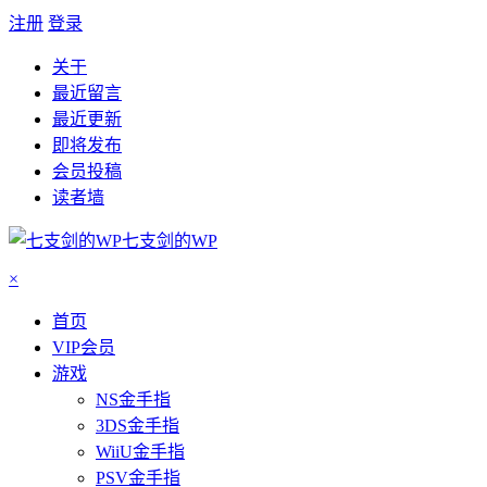
注册
登录
关于
最近留言
最近更新
即将发布
会员投稿
读者墙
七支剑的WP
×
首页
VIP会员
游戏
NS金手指
3DS金手指
WiiU金手指
PSV金手指