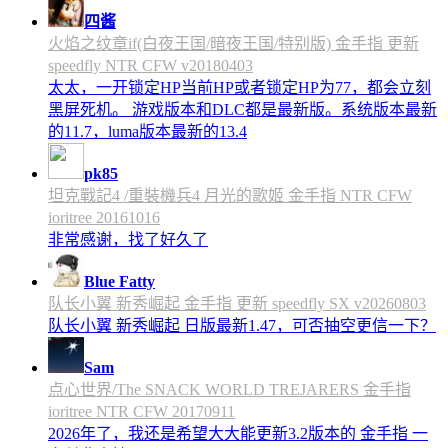
四酱
火焰之纹章if(白夜王国/暗夜王国/特别版) 金手指 更新
speedfly NTR CFW v20180403
太太，一开锁定HP当前HP或者锁定HP为77，都会立刻
黑屏死机。 游戏版本和DLC都是最新版。系统版本最新
的11.7，luma版本最新的13.4
pk85
坦克戰記4 /重裝機兵4 月光的歌姬 金手指 NTR CFW
ioritree 20161016
非常感谢，找了好久了
Blue Fatty
队长小翼 新秀崛起 金手指 更新 speedfly SX v20260803
队长小翼 新秀崛起 日版最新1.47，可否抽空更信一下？
Sam
点心世界/The SNACK WORLD TREJARERS 金手指
ioritree NTR CFW 20170911
2026年了，我还是希望大大能更新3.2版本的 金手指 一