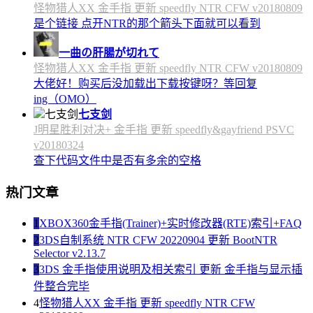
怪物猎人XX 金手指 更新 speedfly NTR CFW v20180809
是个链接 点开NTR的那个箭头下面就可以看到
一曲の肝腸が切れて
怪物猎人XX 金手指 更新 speedfly NTR CFW v20180809
大佬好！购买后没加载出下载按键呀？等回复
ing（OMO）
七支剑
J明星胜利对决+ 金手指 更新 speedfly&gayfriend PSVC
v20180324
查下代码文件中是否有多余的空格
热门文章
1
XBOX360金手指(Trainer)+实时修改器(RTE)索引+FAQ
2
3DS自制系统 NTR CFW 20220904 更新 BootNTR
Selector v2.13.7
3
3DS 金手指使用说明及相关索引 更新 金手指与显示插
件整合完毕
4
怪物猎人XX 金手指 更新 speedfly NTR CFW