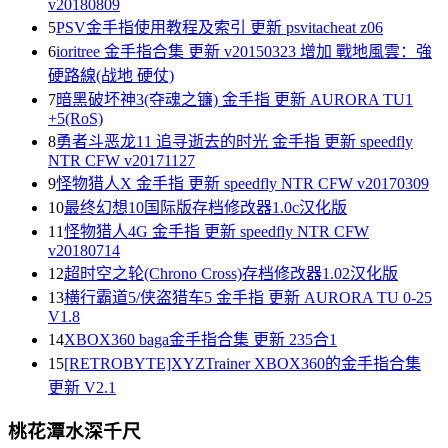
v20180809
5
PSV金手指使用教程及索引 更新 psvitacheat z06
6
ioritree 金手指合集 更新 v20150323 增加 戰地風雲：強
硬路線(战地 硬仗)
7
暗黑破坏神3(夺魂之镰) 金手指 更新 AURORA TU1
+5(RoS)
8
勇者斗恶龙11 追寻逝去的时光 金手指 更新 speedfly
NTR CFW v20171127
9
怪物猎人X 金手指 更新 speedfly NTR CFW v20170309
10
最终幻想10国际版存档修改器1.0c汉化版
11
怪物猎人4G 金手指 更新 speedfly NTR CFW
v20180714
12
超时空之轮(Chrono Cross)存档修改器1.02汉化版
13
横行霸道5/侠盗猎车5 金手指 更新 AURORA TU 0-25
V1.8
14
XBOX360 baga金手指合集 更新 235合1
15
[RETROBYTE]XYZTrainer XBOX360的金手指合集
更新 V2.1
桃花潭水深千尺