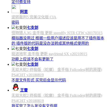
定付费支持
阿里
逆转裁判5 完美汉化版 CIA
密码
七支剑
怪物猎人3G 金手指 更新 speedfly NTR CFW v20170315
模拟器没用过 根据一些用户描述应该是用不了插件版本
的 插件版的代码是没办法转成其他格式使用的
七支剑
挺进地牢 金手指 更新 gayfriend SX v20210915
功能上应该不会有更新了
七支剑
无双大蛇2 终极版（蛇魔） 金手指 Fullcodes(树的原理)
PS4CHT v20180819
不是文件形式 买完后会显示代码
王雷
无双大蛇2 终极版（蛇魔） 金手指 Fullcodes(树的原理)
PS4CHT v20180819
我买完了怎么发没有文件啊