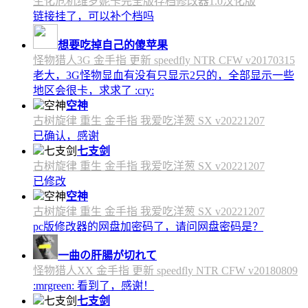
生化危机维罗妮卡完全版存档修改器1.0汉化版
链接挂了，可以补个档吗
想要吃掉自己的傻苹果
怪物猎人3G 金手指 更新 speedfly NTR CFW v20170315
老大，3G怪物显血有没有只显示2只的，全部显示一些
地区会很卡，求求了 :cry:
空神
古树旋律 重生 金手指 我爱吃洋葱 SX v20221207
已确认，感谢
七支剑
古树旋律 重生 金手指 我爱吃洋葱 SX v20221207
已修改
空神
古树旋律 重生 金手指 我爱吃洋葱 SX v20221207
pc版修改器的网盘加密码了，请问网盘密码是？
一曲の肝腸が切れて
怪物猎人XX 金手指 更新 speedfly NTR CFW v20180809
:mrgreen: 看到了，感谢！
七支剑