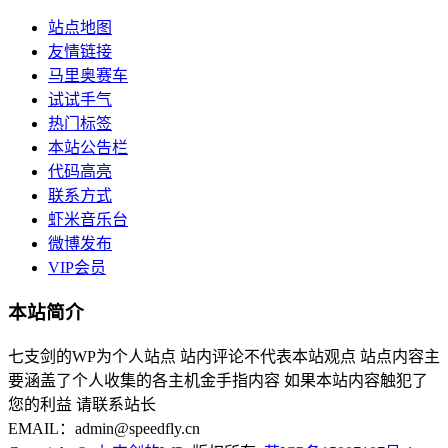
站点地图
友情链接
马里奥赛车
试试手气
热门标签
本站公告栏
代码高亮
联系方式
虾米音乐台
微博发布
VIP会员
本站简介
七支剑的WP为个人站点 站内评论不代表本站观点 站点内容主
要涵盖了个人收集的各主机金手指内容 如果本站内容触犯了
您的利益 请联系站长
EMAIL：admin@speedfly.cn