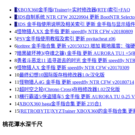
1
XBOX360金手指(Trainer)+实时修改器(RTE)索引+FAQ
2
3DS自制系统 NTR CFW 20220904 更新 BootNTR Selector 
3
3DS 金手指使用说明及相关索引 更新 金手指与显示插
4
怪物猎人XX 金手指 更新 speedfly NTR CFW v20180809
5
PSV金手指使用教程及索引 更新 psvitacheat z06
6
ioritree 金手指合集 更新 v20150323 增加 戰地風雲：
7
暗黑破坏神3(夺魂之镰) 金手指 更新 AURORA TU1 +5(R
8
勇者斗恶龙11 追寻逝去的时光 金手指 更新 speedfly NTR C
9
怪物猎人X 金手指 更新 speedfly NTR CFW v20170309
10
最终幻想10国际版存档修改器1.0c汉化版
11
怪物猎人4G 金手指 更新 speedfly NTR CFW v20180714
12
超时空之轮(Chrono Cross)存档修改器1.02汉化版
13
横行霸道5/侠盗猎车5 金手指 更新 AURORA TU 0-25 V1
14
XBOX360 baga金手指合集 更新 235合1
15
[RETROBYTE]XYZTrainer XBOX360的金手指合集 更新
桃花潭水深千尺