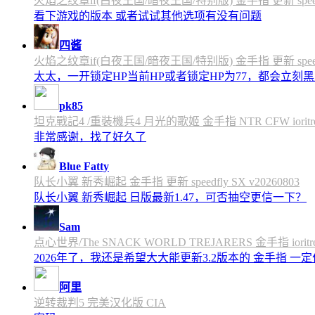
火焰之纹章if(白夜王国/暗夜王国/特别版) 金手指 更新 speedfly
看下游戏的版本 或者试试其他选项有没有问题
四酱
火焰之纹章if(白夜王国/暗夜王国/特别版) 金手指 更新 speedfly
太太，一开锁定HP当前HP或者锁定HP为77，都会立刻黑屏
pk85
坦克戰記4 /重裝機兵4 月光的歌姬 金手指 NTR CFW ioritree 
非常感谢，找了好久了
Blue Fatty
队长小翼 新秀崛起 金手指 更新 speedfly SX v20260803
队长小翼 新秀崛起 日版最新1.47，可否抽空更信一下？
Sam
点心世界/The SNACK WORLD TREJARERS 金手指 ioritree
2026年了，我还是希望大大能更新3.2版本的 金手指 一
阿里
逆转裁判5 完美汉化版 CIA