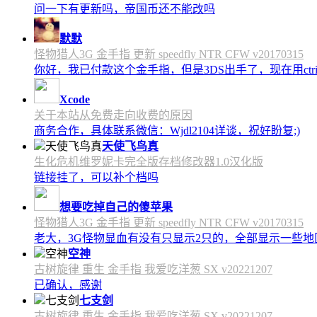
问一下有更新吗，帝国币还不能改吗
默默
怪物猎人3G 金手指 更新 speedfly NTR CFW v20170315
你好，我已付款这个金手指，但是3DS出手了，现在用c
Xcode
关于本站从免费走向收费的原因
商务合作，具体联系微信：Wjdl2104详谈，祝好盼复;)
天使飞鸟真
生化危机维罗妮卡完全版存档修改器1.0汉化版
链接挂了，可以补个档吗
想要吃掉自己的傻苹果
怪物猎人3G 金手指 更新 speedfly NTR CFW v20170315
老大，3G怪物显血有没有只显示2只的，全部显示一些地区会
空神
古树旋律 重生 金手指 我爱吃洋葱 SX v20221207
已确认，感谢
七支剑
古树旋律 重生 金手指 我爱吃洋葱 SX v20221207