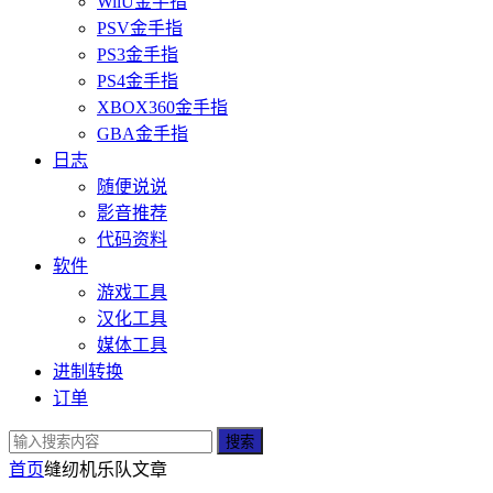
WiiU金手指
PSV金手指
PS3金手指
PS4金手指
XBOX360金手指
GBA金手指
日志
随便说说
影音推荐
代码资料
软件
游戏工具
汉化工具
媒体工具
进制转换
订单
搜索
首页
缝纫机乐队
文章