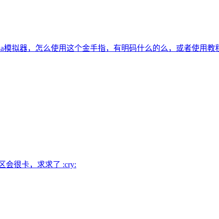
tria模拟器，怎么使用这个金手指，有明码什么的么，或者使用教
很卡，求求了 :cry: