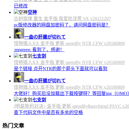
已修改
空神
古树旋律 重生 金手指 我爱吃洋葱 SX v20221207
pc版修改器的网盘加密码了，请问网盘密码是？
一曲の肝腸が切れて
怪物猎人XX 金手指 更新 speedfly NTR CFW v20180809
:mrgreen: 看到了，感谢！
七支剑
怪物猎人XX 金手指 更新 speedfly NTR CFW v20180809
是个链接 点开NTR的那个箭头下面就可以看到
一曲の肝腸が切れて
怪物猎人XX 金手指 更新 speedfly NTR CFW v20180809
大佬好！购买后没加载出下载按键呀？等回复ing（OMO
七支剑
J明星胜利对决+ 金手指 更新 speedfly&gayfriend PSVC v20
查下代码文件中是否有多余的空格
热门文章