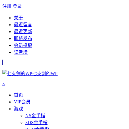
注册
登录
关于
最近留言
最近更新
即将发布
会员投稿
读者墙
七支剑的WP
×
首页
VIP会员
游戏
NS金手指
3DS金手指