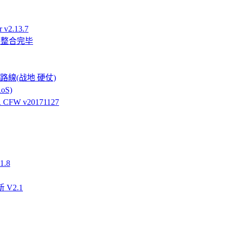
v2.13.7
件整合完毕
強硬路線(战地 硬仗)
oS)
FW v20171127
.8
 V2.1