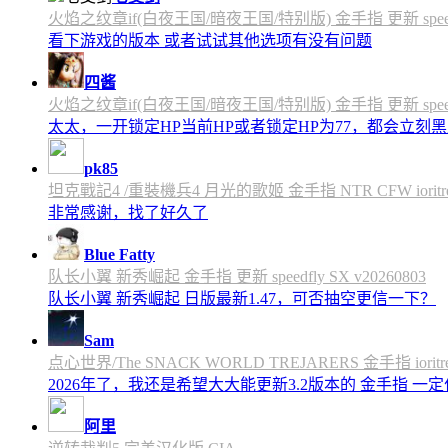
火焰之纹章if(白夜王国/暗夜王国/特别版) 金手指 更新 speedfly
看下游戏的版本 或者试试其他选项有没有问题
四酱
火焰之纹章if(白夜王国/暗夜王国/特别版) 金手指 更新 speedfly
太太，一开锁定HP当前HP或者锁定HP为77，都会立刻黑屏
pk85
坦克戰記4 /重裝機兵4 月光的歌姬 金手指 NTR CFW ioritree 
非常感谢，找了好久了
Blue Fatty
队长小翼 新秀崛起 金手指 更新 speedfly SX v20260803
队长小翼 新秀崛起 日版最新1.47，可否抽空更信一下？
Sam
点心世界/The SNACK WORLD TREJARERS 金手指 ioritree
2026年了，我还是希望大大能更新3.2版本的 金手指 一
阿里