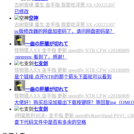
古树旋律 重生 金手指 我爱吃洋葱 SX v20221207
已修改
空神
古树旋律 重生 金手指 我爱吃洋葱 SX v20221207
pc版修改器的网盘加密码了，请问网盘密码是？
一曲の肝腸が切れて
怪物猎人XX 金手指 更新 speedfly NTR CFW v20180809
:mrgreen: 看到了，感谢！
七支剑
怪物猎人XX 金手指 更新 speedfly NTR CFW v20180809
是个链接 点开NTR的那个箭头下面就可以看到
一曲の肝腸が切れて
怪物猎人XX 金手指 更新 speedfly NTR CFW v20180809
大佬好！购买后没加载出下载按键呀？等回复ing（OMO
七支剑
J明星胜利对决+ 金手指 更新 speedfly&gayfriend PSVC v20
查下代码文件中是否有多余的空格