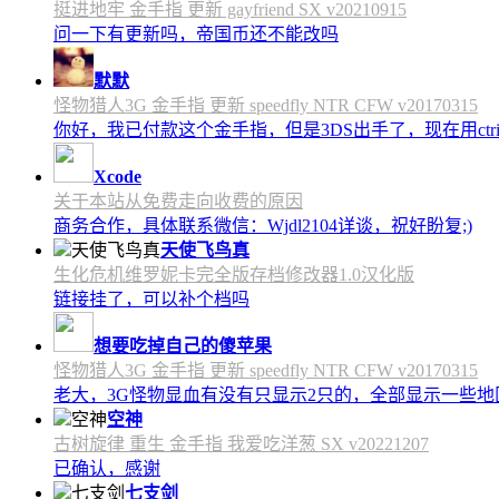
挺进地牢 金手指 更新 gayfriend SX v20210915
问一下有更新吗，帝国币还不能改吗
默默
怪物猎人3G 金手指 更新 speedfly NTR CFW v20170315
你好，我已付款这个金手指，但是3DS出手了，现在用c
Xcode
关于本站从免费走向收费的原因
商务合作，具体联系微信：Wjdl2104详谈，祝好盼复;)
天使飞鸟真
生化危机维罗妮卡完全版存档修改器1.0汉化版
链接挂了，可以补个档吗
想要吃掉自己的傻苹果
怪物猎人3G 金手指 更新 speedfly NTR CFW v20170315
老大，3G怪物显血有没有只显示2只的，全部显示一些地区会
空神
古树旋律 重生 金手指 我爱吃洋葱 SX v20221207
已确认，感谢
七支剑