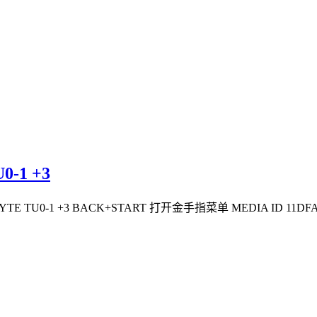
-1 +3
YTE TU0-1 +3 BACK+START 打开金手指菜单 MEDIA ID 11DFADD6 TITL