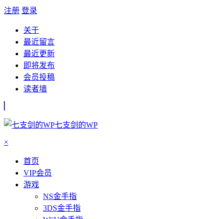
注册
登录
关于
最近留言
最近更新
即将发布
会员投稿
读者墙
七支剑的WP
×
首页
VIP会员
游戏
NS金手指
3DS金手指