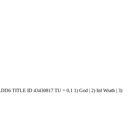
E ID 43430817 TU = 0,1 1) God | 2) Inf Wrath | 3)