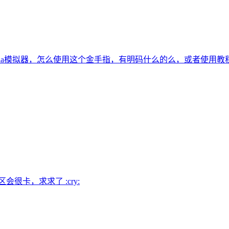
tria模拟器，怎么使用这个金手指，有明码什么的么，或者使用教
很卡，求求了 :cry: