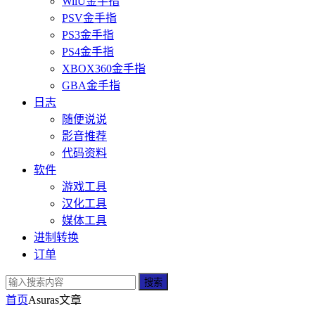
WiiU金手指
PSV金手指
PS3金手指
PS4金手指
XBOX360金手指
GBA金手指
日志
随便说说
影音推荐
代码资料
软件
游戏工具
汉化工具
媒体工具
进制转换
订单
搜索
首页
Asuras
文章