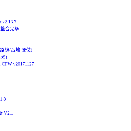
v2.13.7
件整合完毕
強硬路線(战地 硬仗)
oS)
FW v20171127
.8
 V2.1