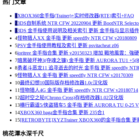
热门文章
1
XBOX360金手指(Trainer)+实时修改器(RTE)索引+FAQ
2
3DS自制系统 NTR CFW 20220904 更新 BootNTR Selector 
3
3DS 金手指使用说明及相关索引 更新 金手指与显示插
4
怪物猎人XX 金手指 更新 speedfly NTR CFW v20180809
5
PSV金手指使用教程及索引 更新 psvitacheat z06
6
ioritree 金手指合集 更新 v20150323 增加 戰地風雲：
7
暗黑破坏神3(夺魂之镰) 金手指 更新 AURORA TU1 +5(R
8
勇者斗恶龙11 追寻逝去的时光 金手指 更新 speedfly NTR C
9
怪物猎人X 金手指 更新 speedfly NTR CFW v20170309
10
最终幻想10国际版存档修改器1.0c汉化版
11
怪物猎人4G 金手指 更新 speedfly NTR CFW v20180714
12
超时空之轮(Chrono Cross)存档修改器1.02汉化版
13
横行霸道5/侠盗猎车5 金手指 更新 AURORA TU 0-25 V1
14
XBOX360 baga金手指合集 更新 235合1
15
[RETROBYTE]XYZTrainer XBOX360的金手指合集 更新
桃花潭水深千尺