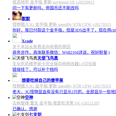
挺进地牢 金手指 更新 gayfriend SX v20210915
问一下有更新吗，帝国币还不能改吗
默默
怪物猎人3G 金手指 更新 speedfly NTR CFW v20170315
你好，我已付款这个金手指，但是3DS出手了，现在用c
Xcode
关于本站从免费走向收费的原因
商务合作，具体联系微信：Wjdl2104详谈，祝好盼复;)
天使飞鸟真
生化危机维罗妮卡完全版存档修改器1.0汉化版
链接挂了，可以补个档吗
想要吃掉自己的傻苹果
怪物猎人3G 金手指 更新 speedfly NTR CFW v20170315
老大，3G怪物显血有没有只显示2只的，全部显示一些地区会
空神
古树旋律 重生 金手指 我爱吃洋葱 SX v20221207
已确认，感谢
七支剑