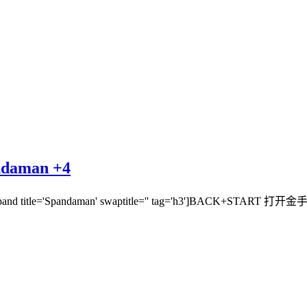
man +4
[expand title='Spandaman' swaptitle='' tag='h3']BACK+START 