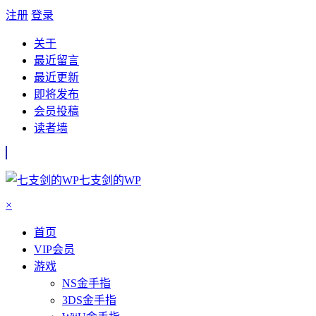
注册
登录
关于
最近留言
最近更新
即将发布
会员投稿
读者墙
七支剑的WP
×
首页
VIP会员
游戏
NS金手指
3DS金手指