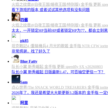
火焰之纹章if(白夜王国/暗夜王国/特别版) 金手指 更新 speedfly
看下游戏的版本 或者试试其他选项有没有问题
四酱
火焰之纹章if(白夜王国/暗夜王国/特别版) 金手指 更新 speedfly
太太，一开锁定HP当前HP或者锁定HP为77，都会立刻黑屏
pk85
坦克戰記4 /重裝機兵4 月光的歌姬 金手指 NTR CFW ioritree 
非常感谢，找了好久了
Blue Fatty
队长小翼 新秀崛起 金手指 更新 speedfly SX v20260803
队长小翼 新秀崛起 日版最新1.47，可否抽空更信一下？
Sam
点心世界/The SNACK WORLD TREJARERS 金手指 ioritree
2026年了，我还是希望大大能更新3.2版本的 金手指 一
阿里