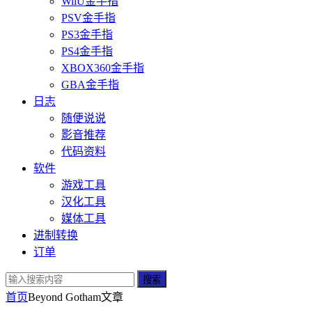
WiiU金手指
PSV金手指
PS3金手指
PS4金手指
XBOX360金手指
GBA金手指
日志
随便说说
影音推荐
代码资料
软件
游戏工具
汉化工具
媒体工具
进制转换
订单
搜索
首页
Beyond Gotham
文章