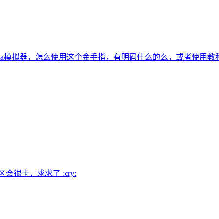
tria模拟器，怎么使用这个金手指，有明码什么的么，或者使用教
很卡，求求了 :cry: