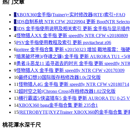
热门文章
1
XBOX360金手指(Trainer)+实时修改器(RTE)索引+FAQ
2
3DS自制系统 NTR CFW 20220904 更新 BootNTR Selector 
3
3DS 金手指使用说明及相关索引 更新 金手指与显示插
4
怪物猎人XX 金手指 更新 speedfly NTR CFW v20180809
5
PSV金手指使用教程及索引 更新 psvitacheat z06
6
ioritree 金手指合集 更新 v20150323 增加 戰地風雲：
7
暗黑破坏神3(夺魂之镰) 金手指 更新 AURORA TU1 +5(R
8
勇者斗恶龙11 追寻逝去的时光 金手指 更新 speedfly NTR C
9
怪物猎人X 金手指 更新 speedfly NTR CFW v20170309
10
最终幻想10国际版存档修改器1.0c汉化版
11
怪物猎人4G 金手指 更新 speedfly NTR CFW v20180714
12
超时空之轮(Chrono Cross)存档修改器1.02汉化版
13
横行霸道5/侠盗猎车5 金手指 更新 AURORA TU 0-25 V1
14
XBOX360 baga金手指合集 更新 235合1
15
[RETROBYTE]XYZTrainer XBOX360的金手指合集 更新
桃花潭水深千尺