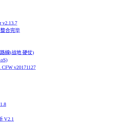
v2.13.7
件整合完毕
強硬路線(战地 硬仗)
oS)
FW v20171127
.8
 V2.1