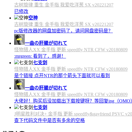
古树旋律 重生 金手指 我爱吃洋葱 SX v20221207
已修改
空神
古树旋律 重生 金手指 我爱吃洋葱 SX v20221207
pc版修改器的网盘加密码了，请问网盘密码是？
一曲の肝腸が切れて
怪物猎人XX 金手指 更新 speedfly NTR CFW v20180809
:mrgreen: 看到了，感谢！
七支剑
怪物猎人XX 金手指 更新 speedfly NTR CFW v20180809
是个链接 点开NTR的那个箭头下面就可以看到
一曲の肝腸が切れて
怪物猎人XX 金手指 更新 speedfly NTR CFW v20180809
大佬好！购买后没加载出下载按键呀？等回复ing（OMO
七支剑
J明星胜利对决+ 金手指 更新 speedfly&gayfriend PSVC v20
查下代码文件中是否有多余的空格