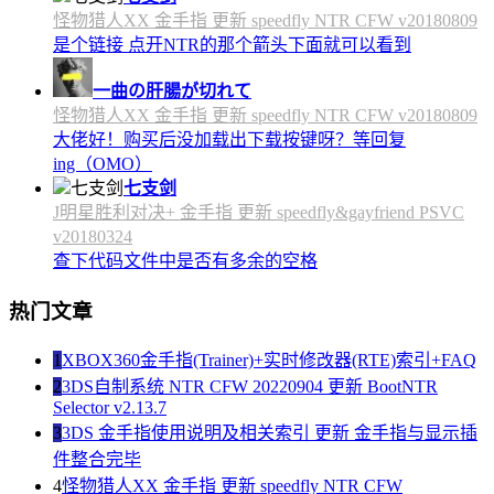
怪物猎人XX 金手指 更新 speedfly NTR CFW v20180809
是个链接 点开NTR的那个箭头下面就可以看到
一曲の肝腸が切れて
怪物猎人XX 金手指 更新 speedfly NTR CFW v20180809
大佬好！购买后没加载出下载按键呀？等回复
ing（OMO）
七支剑
J明星胜利对决+ 金手指 更新 speedfly&gayfriend PSVC
v20180324
查下代码文件中是否有多余的空格
热门文章
1
XBOX360金手指(Trainer)+实时修改器(RTE)索引+FAQ
2
3DS自制系统 NTR CFW 20220904 更新 BootNTR
Selector v2.13.7
3
3DS 金手指使用说明及相关索引 更新 金手指与显示插
件整合完毕
4
怪物猎人XX 金手指 更新 speedfly NTR CFW