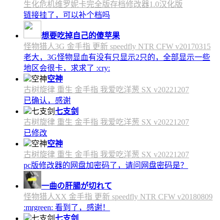
生化危机维罗妮卡完全版存档修改器1.0汉化版
链接挂了，可以补个档吗
想要吃掉自己的傻苹果
怪物猎人3G 金手指 更新 speedfly NTR CFW v20170315
老大，3G怪物显血有没有只显示2只的，全部显示一些
地区会很卡，求求了 :cry:
空神
古树旋律 重生 金手指 我爱吃洋葱 SX v20221207
已确认，感谢
七支剑
古树旋律 重生 金手指 我爱吃洋葱 SX v20221207
已修改
空神
古树旋律 重生 金手指 我爱吃洋葱 SX v20221207
pc版修改器的网盘加密码了，请问网盘密码是？
一曲の肝腸が切れて
怪物猎人XX 金手指 更新 speedfly NTR CFW v20180809
:mrgreen: 看到了，感谢！
七支剑