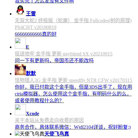
我买完了怎么发没有文件啊
王雷
无双大蛇2 终极版（蛇魔） 金手指 Fullcodes(树的原理)
PS4CHT v20180819
66666666666真的好
E
挺进地牢 金手指 更新 gayfriend SX v20210915
问一下有更新吗，帝国币还不能改吗
默默
怪物猎人3G 金手指 更新 speedfly NTR CFW v20170315
你好，我已付款这个金手指，但是3DS出手了，现在用
ctria模拟器，怎么使用这个金手指，有明码什么的么，
或者使用教程什么的？
Xcode
关于本站从免费走向收费的原因
商务合作，具体联系微信：Wjdl2104详谈，祝好盼复;)
天使飞鸟真