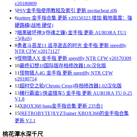
v20180809
5
PSV金手指使用教程及索引 更新 psvitacheat z06
6
ioritree 金手指合集 更新 v20150323 增加 戰地風雲：強
硬路線(战地 硬仗)
7
暗黑破坏神3(夺魂之镰) 金手指 更新 AURORA TU1
+5(RoS)
8
勇者斗恶龙11 追寻逝去的时光 金手指 更新 speedfly
NTR CFW v20171127
9
怪物猎人X 金手指 更新 speedfly NTR CFW v20170309
10
最终幻想10国际版存档修改器1.0c汉化版
11
怪物猎人4G 金手指 更新 speedfly NTR CFW
v20180714
12
超时空之轮(Chrono Cross)存档修改器1.02汉化版
13
横行霸道5/侠盗猎车5 金手指 更新 AURORA TU 0-25
V1.8
14
XBOX360 baga金手指合集 更新 235合1
15
[RETROBYTE]XYZTrainer XBOX360的金手指合集
更新 V2.1
桃花潭水深千尺