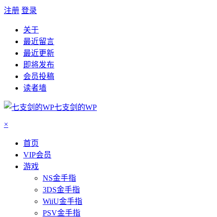
注册
登录
关于
最近留言
最近更新
即将发布
会员投稿
读者墙
七支剑的WP
×
首页
VIP会员
游戏
NS金手指
3DS金手指
WiiU金手指
PSV金手指