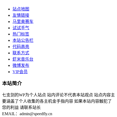
站点地图
友情链接
马里奥赛车
试试手气
热门标签
本站公告栏
代码高亮
联系方式
虾米音乐台
微博发布
VIP会员
本站简介
七支剑的WP为个人站点 站内评论不代表本站观点 站点内容主
要涵盖了个人收集的各主机金手指内容 如果本站内容触犯了
您的利益 请联系站长
EMAIL：admin@speedfly.cn