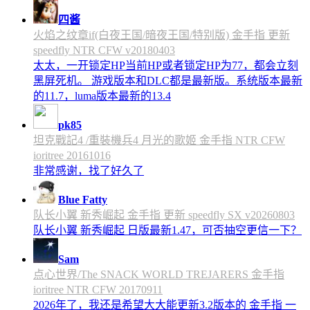
四酱
火焰之纹章if(白夜王国/暗夜王国/特别版) 金手指 更新
speedfly NTR CFW v20180403
太太，一开锁定HP当前HP或者锁定HP为77，都会立刻
黑屏死机。 游戏版本和DLC都是最新版。系统版本最新
的11.7，luma版本最新的13.4
pk85
坦克戰記4 /重裝機兵4 月光的歌姬 金手指 NTR CFW
ioritree 20161016
非常感谢，找了好久了
Blue Fatty
队长小翼 新秀崛起 金手指 更新 speedfly SX v20260803
队长小翼 新秀崛起 日版最新1.47，可否抽空更信一下？
Sam
点心世界/The SNACK WORLD TREJARERS 金手指
ioritree NTR CFW 20170911
2026年了，我还是希望大大能更新3.2版本的 金手指 一