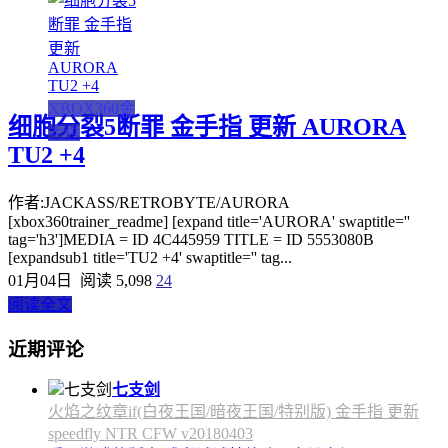
XBOX360金
细胞分裂5断罪 金手指 更新 AURORA
手指
TU2 +4
作者:JACKASS/RETROBYTE/AURORA
[xbox360trainer_readme] [expand title='AURORA' swaptitle=''
tag='h3']MEDIA = ID 4C445959 TITLE = ID 5553080B
[expandsub1 title='TU2 +4' swaptitle='' tag...
01月04日
阅读 5,098
24
阅读全文
近期评论
七支剑
火焰之纹章if(白夜王国/暗夜王国/特别版) 金手指 更新
speedfly NTR CFW v20180403