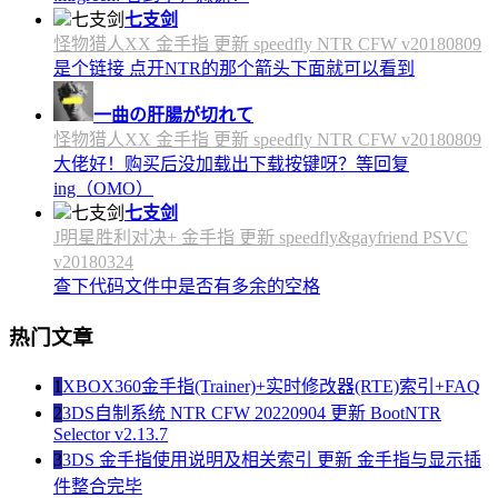
七支剑
怪物猎人XX 金手指 更新 speedfly NTR CFW v20180809
是个链接 点开NTR的那个箭头下面就可以看到
一曲の肝腸が切れて
怪物猎人XX 金手指 更新 speedfly NTR CFW v20180809
大佬好！购买后没加载出下载按键呀？等回复
ing（OMO）
七支剑
J明星胜利对决+ 金手指 更新 speedfly&gayfriend PSVC
v20180324
查下代码文件中是否有多余的空格
热门文章
1
XBOX360金手指(Trainer)+实时修改器(RTE)索引+FAQ
2
3DS自制系统 NTR CFW 20220904 更新 BootNTR
Selector v2.13.7
3
3DS 金手指使用说明及相关索引 更新 金手指与显示插
件整合完毕