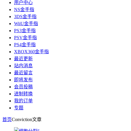
用户中心
NS金手指
3DS金手指
WiiU金手指
PS3金手指
PSV金手指
PS4金手指
XBOX360金手指
最近更新
站内消息
最近留言
即将发布
会员投稿
进制转换
我的订单
专题
首页
Conviction
文章