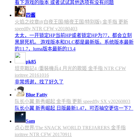
看下游戏的版本 或者试试其他选项有没有问题
四酱
火焰之纹章if(白夜王国/暗夜王国/特别版) 金手指 更新
speedfly NTR CFW v20180403
太太，一开锁定HP当前HP或者锁定HP为77，都会立刻
黑屏死机。 游戏版本和DLC都是最新版。系统版本最新
的11.7，luma版本最新的13.4
pk85
坦克戰記4 /重裝機兵4 月光的歌姬 金手指 NTR CFW
ioritree 20161016
非常感谢，找了好久了
Blue Fatty
队长小翼 新秀崛起 金手指 更新 speedfly SX v20260803
队长小翼 新秀崛起 日版最新1.47，可否抽空更信一下？
Sam
点心世界/The SNACK WORLD TREJARERS 金手指
ioritree NTR CFW 20170911