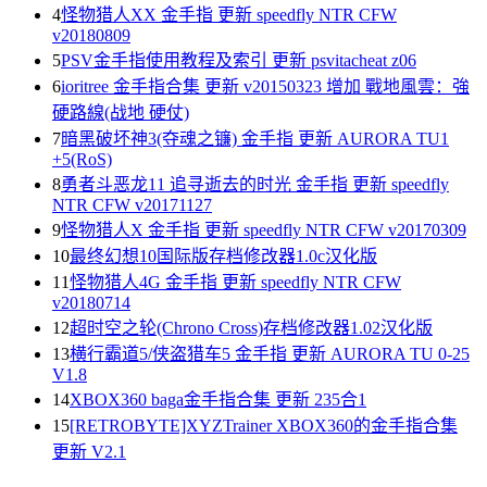
4
怪物猎人XX 金手指 更新 speedfly NTR CFW
v20180809
5
PSV金手指使用教程及索引 更新 psvitacheat z06
6
ioritree 金手指合集 更新 v20150323 增加 戰地風雲：強
硬路線(战地 硬仗)
7
暗黑破坏神3(夺魂之镰) 金手指 更新 AURORA TU1
+5(RoS)
8
勇者斗恶龙11 追寻逝去的时光 金手指 更新 speedfly
NTR CFW v20171127
9
怪物猎人X 金手指 更新 speedfly NTR CFW v20170309
10
最终幻想10国际版存档修改器1.0c汉化版
11
怪物猎人4G 金手指 更新 speedfly NTR CFW
v20180714
12
超时空之轮(Chrono Cross)存档修改器1.02汉化版
13
横行霸道5/侠盗猎车5 金手指 更新 AURORA TU 0-25
V1.8
14
XBOX360 baga金手指合集 更新 235合1
15
[RETROBYTE]XYZTrainer XBOX360的金手指合集
更新 V2.1