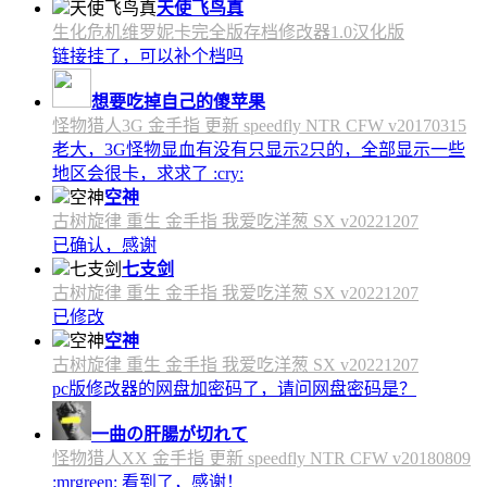
天使飞鸟真
生化危机维罗妮卡完全版存档修改器1.0汉化版
链接挂了，可以补个档吗
想要吃掉自己的傻苹果
怪物猎人3G 金手指 更新 speedfly NTR CFW v20170315
老大，3G怪物显血有没有只显示2只的，全部显示一些
地区会很卡，求求了 :cry:
空神
古树旋律 重生 金手指 我爱吃洋葱 SX v20221207
已确认，感谢
七支剑
古树旋律 重生 金手指 我爱吃洋葱 SX v20221207
已修改
空神
古树旋律 重生 金手指 我爱吃洋葱 SX v20221207
pc版修改器的网盘加密码了，请问网盘密码是？
一曲の肝腸が切れて
怪物猎人XX 金手指 更新 speedfly NTR CFW v20180809
:mrgreen: 看到了，感谢！