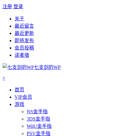
注册
登录
关于
最近留言
最近更新
即将发布
会员投稿
读者墙
七支剑的WP
×
首页
VIP会员
游戏
NS金手指
3DS金手指
WiiU金手指
PSV金手指