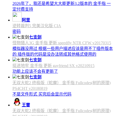
2026年了，我还是希望大大能更新3.2版本的 金手指 一
定付费支持
阿里
逆转裁判5 完美汉化版 CIA
密码
七支剑
怪物猎人3G 金手指 更新 speedfly NTR CFW v20170315
模拟器没用过 根据一些用户描述应该是用不了插件版本
的 插件版的代码是没办法转成其他格式使用的
七支剑
挺进地牢 金手指 更新 gayfriend SX v20210915
功能上应该不会有更新了
七支剑
无双大蛇2 终极版（蛇魔） 金手指 Fullcodes(树的原理)
PS4CHT v20180819
不是文件形式 买完后会显示代码
王雷
无双大蛇2 终极版（蛇魔） 金手指 Fullcodes(树的原理)