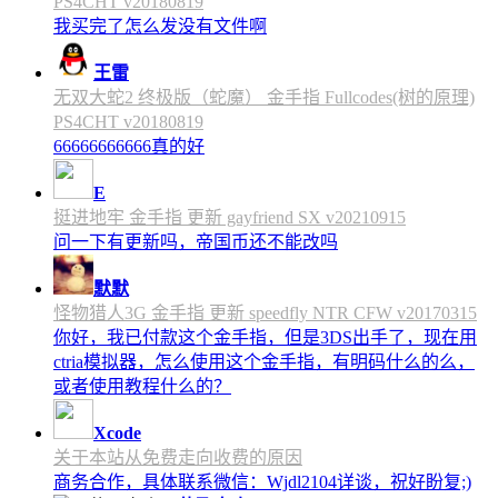
PS4CHT v20180819
我买完了怎么发没有文件啊
王雷
无双大蛇2 终极版（蛇魔） 金手指 Fullcodes(树的原理)
PS4CHT v20180819
66666666666真的好
E
挺进地牢 金手指 更新 gayfriend SX v20210915
问一下有更新吗，帝国币还不能改吗
默默
怪物猎人3G 金手指 更新 speedfly NTR CFW v20170315
你好，我已付款这个金手指，但是3DS出手了，现在用
ctria模拟器，怎么使用这个金手指，有明码什么的么，
或者使用教程什么的？
Xcode
关于本站从免费走向收费的原因
商务合作，具体联系微信：Wjdl2104详谈，祝好盼复;)