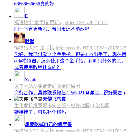
66666666666真的好
E
挺进地牢 金手指 更新 gayfriend SX v20210915
问一下有更新吗，帝国币还不能改吗
默默
怪物猎人3G 金手指 更新 speedfly NTR CFW v20170315
你好，我已付款这个金手指，但是3DS出手了，现在用
ctria模拟器，怎么使用这个金手指，有明码什么的么，
或者使用教程什么的？
Xcode
关于本站从免费走向收费的原因
商务合作，具体联系微信：Wjdl2104详谈，祝好盼复;)
天使飞鸟真
生化危机维罗妮卡完全版存档修改器1.0汉化版
链接挂了，可以补个档吗
想要吃掉自己的傻苹果
怪物猎人3G 金手指 更新 speedfly NTR CFW v20170315