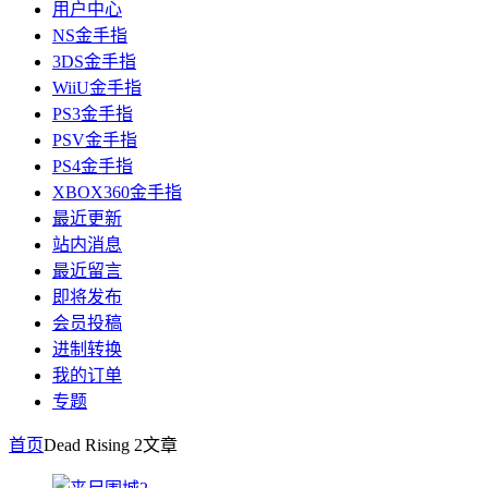
用户中心
NS金手指
3DS金手指
WiiU金手指
PS3金手指
PSV金手指
PS4金手指
XBOX360金手指
最近更新
站内消息
最近留言
即将发布
会员投稿
进制转换
我的订单
专题
首页
Dead Rising 2
文章