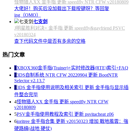
怪物猎人XX 金手指 更新 speedfly NTR CFW v20180809
大佬好！购买后没加载出下载按键呀？等回复
ing（OMO）
七支剑
J明星胜利对决+ 金手指 更新 speedfly&gayfriend PSVC
v20180324
查下代码文件中是否有多余的空格
热门文章
1
XBOX360金手指(Trainer)+实时修改器(RTE)索引+FAQ
2
3DS自制系统 NTR CFW 20220904 更新 BootNTR
Selector v2.13.7
3
3DS 金手指使用说明及相关索引 更新 金手指与显示插
件整合完毕
4
怪物猎人XX 金手指 更新 speedfly NTR CFW
v20180809
5
PSV金手指使用教程及索引 更新 psvitacheat z06
6
ioritree 金手指合集 更新 v20150323 增加 戰地風雲：強
硬路線(战地 硬仗)