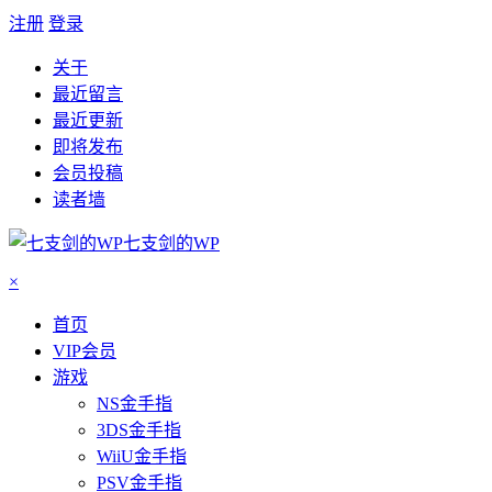
注册
登录
关于
最近留言
最近更新
即将发布
会员投稿
读者墙
七支剑的WP
×
首页
VIP会员
游戏
NS金手指
3DS金手指
WiiU金手指
PSV金手指