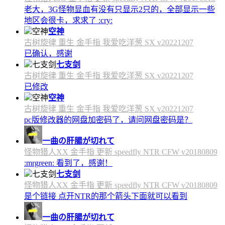
老大，3G怪物显血有没有只显示2只的，全部显示一些
地区会很卡，求求了 :cry:
空神
古树旋律 重生 金手指 我爱吃洋葱 SX v20221207
已确认，感谢
七支剑
古树旋律 重生 金手指 我爱吃洋葱 SX v20221207
已修改
空神
古树旋律 重生 金手指 我爱吃洋葱 SX v20221207
pc版修改器的网盘加密码了，请问网盘密码是？
一曲の肝腸が切れて
怪物猎人XX 金手指 更新 speedfly NTR CFW v20180809
:mrgreen: 看到了，感谢！
七支剑
怪物猎人XX 金手指 更新 speedfly NTR CFW v20180809
是个链接 点开NTR的那个箭头下面就可以看到
一曲の肝腸が切れて