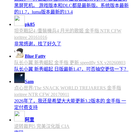
黑屏死机。 游戏版本和DLC都是最新版。系统版本最新
的11.7，luma版本最新的13.4
pk85
坦克戰記4 /重裝機兵4 月光的歌姬 金手指 NTR CFW
ioritree 20161016
非常感谢，找了好久了
Blue Fatty
队长小翼 新秀崛起 金手指 更新 speedfly SX v20260803
队长小翼 新秀崛起 日版最新1.47，可否抽空更信一下？
Sam
点心世界/The SNACK WORLD TREJARERS 金手指
ioritree NTR CFW 20170911
2026年了，我还是希望大大能更新3.2版本的 金手指 一
定付费支持
阿里
逆转裁判5 完美汉化版 CIA