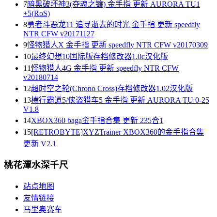
7
暗黑破坏神3(夺魂之镰) 金手指 更新 AURORA TU1
+5(RoS)
8
勇者斗恶龙11 追寻逝去的时光 金手指 更新 speedfly
NTR CFW v20171127
9
怪物猎人X 金手指 更新 speedfly NTR CFW v20170309
10
最终幻想10国际版存档修改器1.0c汉化版
11
怪物猎人4G 金手指 更新 speedfly NTR CFW
v20180714
12
超时空之轮(Chrono Cross)存档修改器1.02汉化版
13
横行霸道5/侠盗猎车5 金手指 更新 AURORA TU 0-25
V1.8
14
XBOX360 baga金手指合集 更新 235合1
15
[RETROBYTE]XYZTrainer XBOX360的金手指合集
更新 V2.1
桃花潭水深千尺
站点地图
友情链接
马里奥赛车