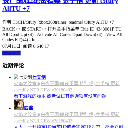
丧尸围城2绝密档案 金手指 更新 t3fury
AllTU +7
作者:T3CH/t3fury [xbox360trainer_readme] t3fury AllTU +7
BACK+↑ 或 START+↑ 打开金手指菜单 Title ID 4343081F TU
All Dpad Up(x4) - Activate All Codes Dpad Down(x4) - View All
Codes RT(x4) - In...
07月11日
阅读 6,640
17
阅读全文
近期评论
七支剑
火焰之纹章if(白夜王国/暗夜王国/特别版) 金手指 更新
speedfly NTR CFW v20180403
看下游戏的版本 或者试试其他选项有没有问题
四酱
火焰之纹章if(白夜王国/暗夜王国/特别版) 金手指 更新
speedfly NTR CFW v20180403
太太，一开锁定HP当前HP或者锁定HP为77，都会立刻