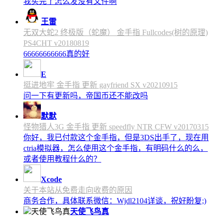
我买完了怎么发没有文件啊
王雷
无双大蛇2 终极版（蛇魔） 金手指 Fullcodes(树的原理)
PS4CHT v20180819
66666666666真的好
E
挺进地牢 金手指 更新 gayfriend SX v20210915
问一下有更新吗，帝国币还不能改吗
默默
怪物猎人3G 金手指 更新 speedfly NTR CFW v20170315
你好，我已付款这个金手指，但是3DS出手了，现在用
ctria模拟器，怎么使用这个金手指，有明码什么的么，
或者使用教程什么的？
Xcode
关于本站从免费走向收费的原因
商务合作，具体联系微信：Wjdl2104详谈，祝好盼复;)
天使飞鸟真