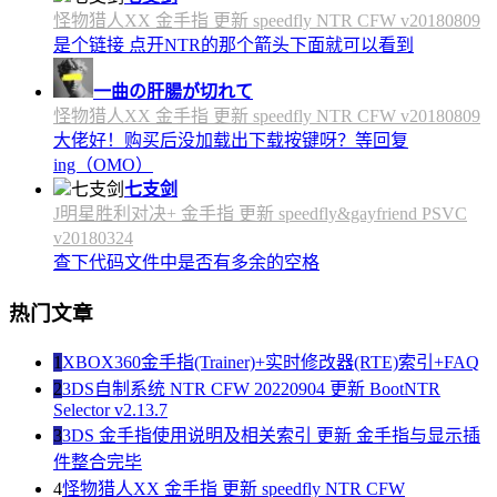
怪物猎人XX 金手指 更新 speedfly NTR CFW v20180809
是个链接 点开NTR的那个箭头下面就可以看到
一曲の肝腸が切れて
怪物猎人XX 金手指 更新 speedfly NTR CFW v20180809
大佬好！购买后没加载出下载按键呀？等回复
ing（OMO）
七支剑
J明星胜利对决+ 金手指 更新 speedfly&gayfriend PSVC
v20180324
查下代码文件中是否有多余的空格
热门文章
1
XBOX360金手指(Trainer)+实时修改器(RTE)索引+FAQ
2
3DS自制系统 NTR CFW 20220904 更新 BootNTR
Selector v2.13.7
3
3DS 金手指使用说明及相关索引 更新 金手指与显示插
件整合完毕
4
怪物猎人XX 金手指 更新 speedfly NTR CFW