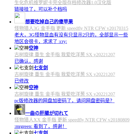
生化危机维罗妮卡完全版存档修改器1.0汉化版
链接挂了，可以补个档吗
想要吃掉自己的傻苹果
怪物猎人3G 金手指 更新 speedfly NTR CFW v20170315
老大，3G怪物显血有没有只显示2只的，全部显示一些
地区会很卡，求求了 :cry:
空神
古树旋律 重生 金手指 我爱吃洋葱 SX v20221207
已确认，感谢
七支剑
古树旋律 重生 金手指 我爱吃洋葱 SX v20221207
已修改
空神
古树旋律 重生 金手指 我爱吃洋葱 SX v20221207
pc版修改器的网盘加密码了，请问网盘密码是？
一曲の肝腸が切れて
怪物猎人XX 金手指 更新 speedfly NTR CFW v20180809
:mrgreen: 看到了，感谢！
七支剑