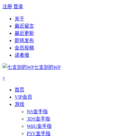
注册
登录
关于
最近留言
最近更新
即将发布
会员投稿
读者墙
七支剑的WP
×
首页
VIP会员
游戏
NS金手指
3DS金手指
WiiU金手指
PSV金手指