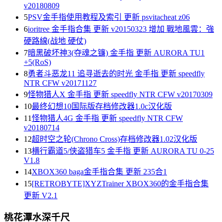
v20180809
5
PSV金手指使用教程及索引 更新 psvitacheat z06
6
ioritree 金手指合集 更新 v20150323 增加 戰地風雲：強
硬路線(战地 硬仗)
7
暗黑破坏神3(夺魂之镰) 金手指 更新 AURORA TU1
+5(RoS)
8
勇者斗恶龙11 追寻逝去的时光 金手指 更新 speedfly
NTR CFW v20171127
9
怪物猎人X 金手指 更新 speedfly NTR CFW v20170309
10
最终幻想10国际版存档修改器1.0c汉化版
11
怪物猎人4G 金手指 更新 speedfly NTR CFW
v20180714
12
超时空之轮(Chrono Cross)存档修改器1.02汉化版
13
横行霸道5/侠盗猎车5 金手指 更新 AURORA TU 0-25
V1.8
14
XBOX360 baga金手指合集 更新 235合1
15
[RETROBYTE]XYZTrainer XBOX360的金手指合集
更新 V2.1
桃花潭水深千尺