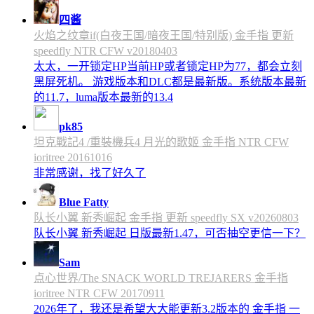
四酱
火焰之纹章if(白夜王国/暗夜王国/特别版) 金手指 更新
speedfly NTR CFW v20180403
太太，一开锁定HP当前HP或者锁定HP为77，都会立刻
黑屏死机。 游戏版本和DLC都是最新版。系统版本最新
的11.7，luma版本最新的13.4
pk85
坦克戰記4 /重裝機兵4 月光的歌姬 金手指 NTR CFW
ioritree 20161016
非常感谢，找了好久了
Blue Fatty
队长小翼 新秀崛起 金手指 更新 speedfly SX v20260803
队长小翼 新秀崛起 日版最新1.47，可否抽空更信一下？
Sam
点心世界/The SNACK WORLD TREJARERS 金手指
ioritree NTR CFW 20170911
2026年了，我还是希望大大能更新3.2版本的 金手指 一