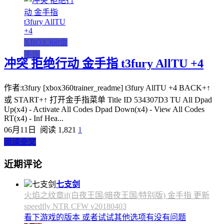
XBOX360金
手指
冲突 拒绝行动 金手指 t3fury AllTU +4
作者:t3fury [xbox360trainer_readme] t3fury AllTU +4 BACK+↑
或 START+↑ 打开金手指菜单 Title ID 534307D3 TU All Dpad
Up(x4) - Activate All Codes Dpad Down(x4) - View All Codes
RT(x4) - Inf Hea...
06月11日
阅读 1,821
1
阅读全文
近期评论
七支剑
火焰之纹章if(白夜王国/暗夜王国/特别版) 金手指 更新
speedfly NTR CFW v20180403
看下游戏的版本 或者试试其他选项有没有问题