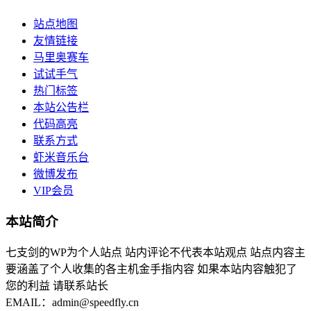
站点地图
友情链接
马里奥赛车
试试手气
热门标签
本站公告栏
代码高亮
联系方式
虾米音乐台
微博发布
VIP会员
本站简介
七支剑的WP为个人站点 站内评论不代表本站观点 站点内容主
要涵盖了个人收集的各主机金手指内容 如果本站内容触犯了
您的利益 请联系站长
EMAIL：admin@speedfly.cn