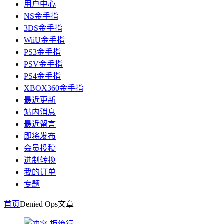
用户中心
NS金手指
3DS金手指
WiiU金手指
PS3金手指
PSV金手指
PS4金手指
XBOX360金手指
最近更新
站内消息
最近留言
即将发布
会员投稿
进制转换
我的订单
专题
首页
Denied Ops
文章