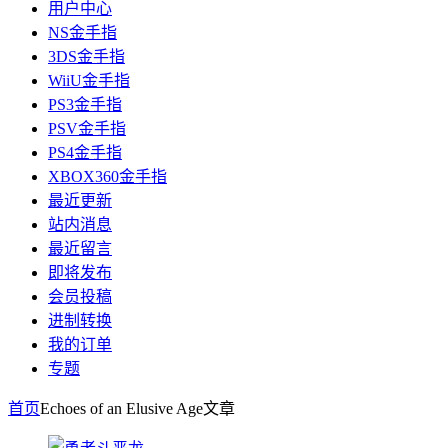
用户中心
NS金手指
3DS金手指
WiiU金手指
PS3金手指
PSV金手指
PS4金手指
XBOX360金手指
最近更新
站内消息
最近留言
即将发布
会员投稿
进制转换
我的订单
专题
首页
Echoes of an Elusive Age
文章