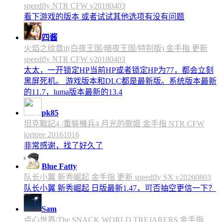
speedfly NTR CFW v20180403
看下游戏的版本 或者试试其他选项有没有问题
四酱
火焰之纹章if(白夜王国/暗夜王国/特别版) 金手指 更新
speedfly NTR CFW v20180403
太太，一开锁定HP当前HP或者锁定HP为77，都会立刻
黑屏死机。 游戏版本和DLC都是最新版。系统版本最新
的11.7，luma版本最新的13.4
pk85
坦克戰記4 /重裝機兵4 月光的歌姬 金手指 NTR CFW
ioritree 20161016
非常感谢，找了好久了
Blue Fatty
队长小翼 新秀崛起 金手指 更新 speedfly SX v20260803
队长小翼 新秀崛起 日版最新1.47，可否抽空更信一下？
Sam
点心世界/The SNACK WORLD TREJARERS 金手指