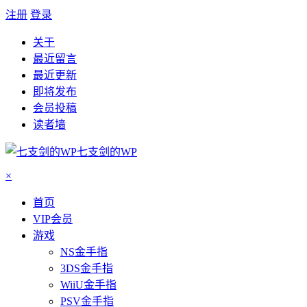
注册
登录
关于
最近留言
最近更新
即将发布
会员投稿
读者墙
七支剑的WP
×
首页
VIP会员
游戏
NS金手指
3DS金手指
WiiU金手指
PSV金手指