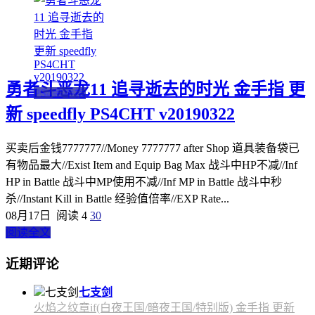
勇者斗恶龙11 追寻逝去的时光 金手指 更
PS4金手指
新 speedfly PS4CHT v20190322
买卖后金钱7777777//Money 7777777 after Shop 道具装备袋已
有物品最大//Exist Item and Equip Bag Max 战斗中HP不减//Inf
HP in Battle 战斗中MP使用不减//Inf MP in Battle 战斗中秒
杀//Instant Kill in Battle 经验值倍率//EXP Rate...
08月17日
阅读 4
30
阅读全文
近期评论
七支剑
火焰之纹章if(白夜王国/暗夜王国/特别版) 金手指 更新