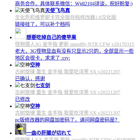
商务合作，具体联系微信：Wjdl2104详谈，祝好盼复;)
天使飞鸟真
生化危机维罗妮卡完全版存档修改器1.0汉化版
链接挂了，可以补个档吗
想要吃掉自己的傻苹果
怪物猎人3G 金手指 更新 speedfly NTR CFW v20170315
老大，3G怪物显血有没有只显示2只的，全部显示一些
地区会很卡，求求了 :cry:
空神
古树旋律 重生 金手指 我爱吃洋葱 SX v20221207
已确认，感谢
七支剑
古树旋律 重生 金手指 我爱吃洋葱 SX v20221207
已修改
空神
古树旋律 重生 金手指 我爱吃洋葱 SX v20221207
pc版修改器的网盘加密码了，请问网盘密码是？
一曲の肝腸が切れて
怪物猎人XX 金手指 更新 speedfly NTR CFW v20180809