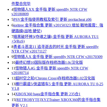
件整合完毕
4
怪物猎人XX 金手指 更新 speedfly NTR CFW
v20180809
5
PSV金手指使用教程及索引 更新 psvitacheat z06
6
ioritree 金手指合集 更新 v20150323 增加 戰地風雲：強
硬路線(战地 硬仗)
7
暗黑破坏神3(夺魂之镰) 金手指 更新 AURORA TU1
+5(RoS)
8
勇者斗恶龙11 追寻逝去的时光 金手指 更新 speedfly
NTR CFW v20171127
9
怪物猎人X 金手指 更新 speedfly NTR CFW v20170309
10
最终幻想10国际版存档修改器1.0c汉化版
11
怪物猎人4G 金手指 更新 speedfly NTR CFW
v20180714
12
超时空之轮(Chrono Cross)存档修改器1.02汉化版
13
横行霸道5/侠盗猎车5 金手指 更新 AURORA TU 0-25
V1.8
14
XBOX360 baga金手指合集 更新 235合1
15
[RETROBYTE]XYZTrainer XBOX360的金手指合集
更新 V2.1