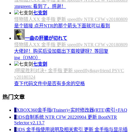
:mrgreen: 看到了，感谢！
七支剑
怪物猎人XX 金手指 更新 speedfly NTR CFW v20180809
是个链接 点开NTR的那个箭头下面就可以看到
一曲の肝腸が切れて
怪物猎人XX 金手指 更新 speedfly NTR CFW v20180809
大佬好！购买后没加载出下载按键呀？等回复
ing（OMO）
七支剑
J明星胜利对决+ 金手指 更新 speedfly&gayfriend PSVC
v20180324
查下代码文件中是否有多余的空格
热门文章
1
XBOX360金手指(Trainer)+实时修改器(RTE)索引+FAQ
2
3DS自制系统 NTR CFW 20220904 更新 BootNTR
Selector v2.13.7
3
3DS 金手指使用说明及相关索引 更新 金手指与显示插