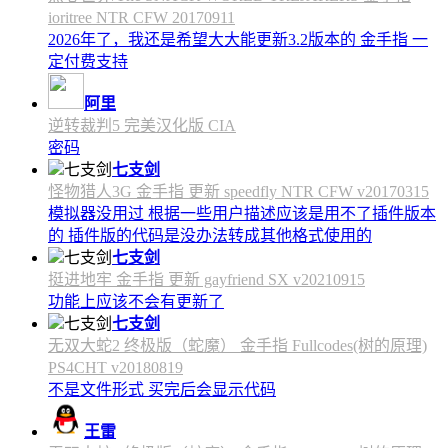
ioritree NTR CFW 20170911
2026年了，我还是希望大大能更新3.2版本的 金手指 一
定付费支持
阿里
逆转裁判5 完美汉化版 CIA
密码
七支剑
怪物猎人3G 金手指 更新 speedfly NTR CFW v20170315
模拟器没用过 根据一些用户描述应该是用不了插件版本
的 插件版的代码是没办法转成其他格式使用的
七支剑
挺进地牢 金手指 更新 gayfriend SX v20210915
功能上应该不会有更新了
七支剑
无双大蛇2 终极版（蛇魔） 金手指 Fullcodes(树的原理)
PS4CHT v20180819
不是文件形式 买完后会显示代码
王雷