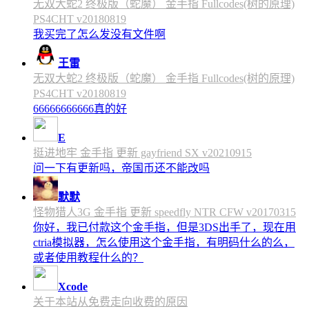
无双大蛇2 终极版（蛇魔） 金手指 Fullcodes(树的原理)
PS4CHT v20180819
我买完了怎么发没有文件啊
王雷
无双大蛇2 终极版（蛇魔） 金手指 Fullcodes(树的原理)
PS4CHT v20180819
66666666666真的好
E
挺进地牢 金手指 更新 gayfriend SX v20210915
问一下有更新吗，帝国币还不能改吗
默默
怪物猎人3G 金手指 更新 speedfly NTR CFW v20170315
你好，我已付款这个金手指，但是3DS出手了，现在用
ctria模拟器，怎么使用这个金手指，有明码什么的么，
或者使用教程什么的？
Xcode
关于本站从免费走向收费的原因