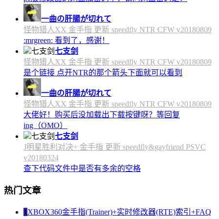
一曲の肝腸が切れて
怪物猎人XX 金手指 更新 speedfly NTR CFW v20180809
:mrgreen: 看到了，感谢！
七支剑
怪物猎人XX 金手指 更新 speedfly NTR CFW v20180809
是个链接 点开NTR的那个箭头下面就可以看到
一曲の肝腸が切れて
怪物猎人XX 金手指 更新 speedfly NTR CFW v20180809
大佬好！购买后没加载出下载按键呀？等回复
ing（OMO）
七支剑
J明星胜利对决+ 金手指 更新 speedfly&gayfriend PSVC
v20180324
查下代码文件中是否有多余的空格
热门文章
1
XBOX360金手指(Trainer)+实时修改器(RTE)索引+FAQ