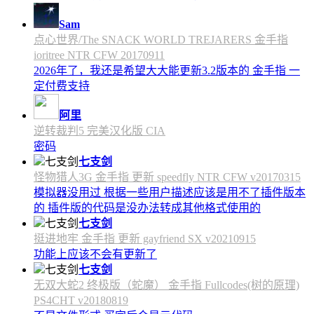
Sam
点心世界/The SNACK WORLD TREJARERS 金手指
ioritree NTR CFW 20170911
2026年了，我还是希望大大能更新3.2版本的 金手指 一
定付费支持
阿里
逆转裁判5 完美汉化版 CIA
密码
七支剑
怪物猎人3G 金手指 更新 speedfly NTR CFW v20170315
模拟器没用过 根据一些用户描述应该是用不了插件版本
的 插件版的代码是没办法转成其他格式使用的
七支剑
挺进地牢 金手指 更新 gayfriend SX v20210915
功能上应该不会有更新了
七支剑
无双大蛇2 终极版（蛇魔） 金手指 Fullcodes(树的原理)
PS4CHT v20180819