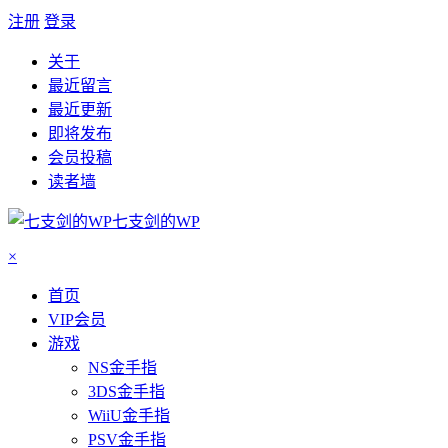
注册
登录
关于
最近留言
最近更新
即将发布
会员投稿
读者墙
七支剑的WP
×
首页
VIP会员
游戏
NS金手指
3DS金手指
WiiU金手指
PSV金手指