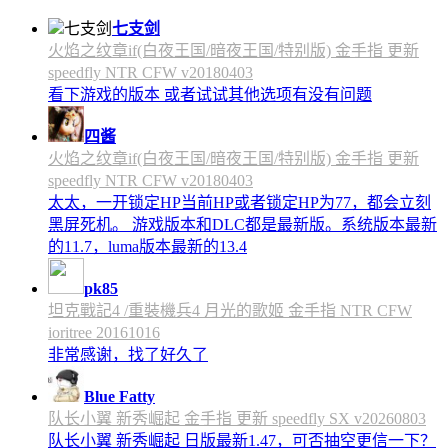
七支剑
火焰之纹章if(白夜王国/暗夜王国/特别版) 金手指 更新
speedfly NTR CFW v20180403
看下游戏的版本 或者试试其他选项有没有问题
四酱
火焰之纹章if(白夜王国/暗夜王国/特别版) 金手指 更新
speedfly NTR CFW v20180403
太太，一开锁定HP当前HP或者锁定HP为77，都会立刻
黑屏死机。 游戏版本和DLC都是最新版。系统版本最新
的11.7，luma版本最新的13.4
pk85
坦克戰記4 /重裝機兵4 月光的歌姬 金手指 NTR CFW
ioritree 20161016
非常感谢，找了好久了
Blue Fatty
队长小翼 新秀崛起 金手指 更新 speedfly SX v20260803
队长小翼 新秀崛起 日版最新1.47，可否抽空更信一下？