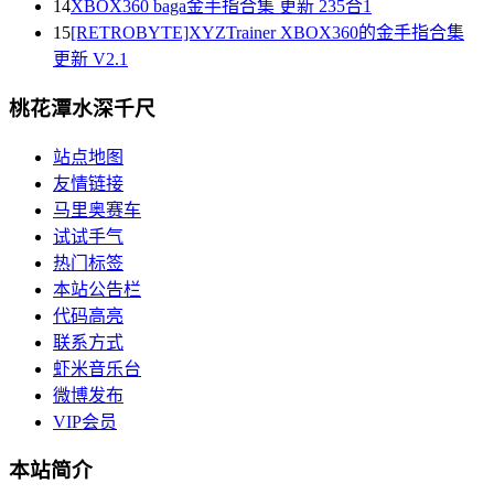
14
XBOX360 baga金手指合集 更新 235合1
15
[RETROBYTE]XYZTrainer XBOX360的金手指合集
更新 V2.1
桃花潭水深千尺
站点地图
友情链接
马里奥赛车
试试手气
热门标签
本站公告栏
代码高亮
联系方式
虾米音乐台
微博发布
VIP会员
本站简介