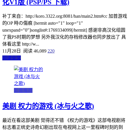
化V1版 (PSP/PS 下载)
补丁来自：http://koro.3322.org:8081/han/main2.htm#cc 加首游戏
的OP 時の傷痕 [hermit auto="1" loop="1"
unexpand="0"]songlist#:1769334099[/hermit] 感谢非高汉化组圆
了我PS时期的梦想 另外我汉化的存档修改器也同步放出了 具
体看这里 http://w...
11月28日
阅读 46,089
220
阅读全文
影音推荐
美剧 权力的游戏 (冰与火之歌)
最近在看这部美剧 觉得还不错 《权力的游戏》这部电视剧将
标志着正统史诗奇幻剧出现在电视网上这一里程碑时刻的到