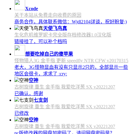
Xcode
关于本站从免费走向收费的原因
商务合作，具体联系微信：Wjdl2104详谈，祝好盼复;)
天使飞鸟真
生化危机维罗妮卡完全版存档修改器1.0汉化版
链接挂了，可以补个档吗
想要吃掉自己的傻苹果
怪物猎人3G 金手指 更新 speedfly NTR CFW v20170315
老大，3G怪物显血有没有只显示2只的，全部显示一些
地区会很卡，求求了 :cry:
空神
古树旋律 重生 金手指 我爱吃洋葱 SX v20221207
已确认，感谢
七支剑
古树旋律 重生 金手指 我爱吃洋葱 SX v20221207
已修改
空神
古树旋律 重生 金手指 我爱吃洋葱 SX v20221207
pc版修改器的网盘加密码了，请问网盘密码是？