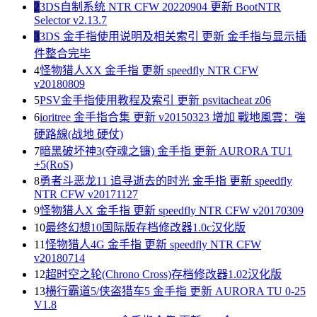
2
3DS自制系统 NTR CFW 20220904 更新 BootNTR
Selector v2.13.7
3
3DS 金手指使用说明及相关索引 更新 金手指与显示插
件整合完毕
4
怪物猎人XX 金手指 更新 speedfly NTR CFW
v20180809
5
PSV金手指使用教程及索引 更新 psvitacheat z06
6
ioritree 金手指合集 更新 v20150323 增加 戰地風雲：強
硬路線(战地 硬仗)
7
暗黑破坏神3(夺魂之镰) 金手指 更新 AURORA TU1
+5(RoS)
8
勇者斗恶龙11 追寻逝去的时光 金手指 更新 speedfly
NTR CFW v20171127
9
怪物猎人X 金手指 更新 speedfly NTR CFW v20170309
10
最终幻想10国际版存档修改器1.0c汉化版
11
怪物猎人4G 金手指 更新 speedfly NTR CFW
v20180714
12
超时空之轮(Chrono Cross)存档修改器1.02汉化版
13
横行霸道5/侠盗猎车5 金手指 更新 AURORA TU 0-25
V1.8