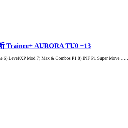
inee+ AURORA TU0 +13
F Time 6) Level/XP Mod 7) Max & Combos P1 8) INF P1 Super M