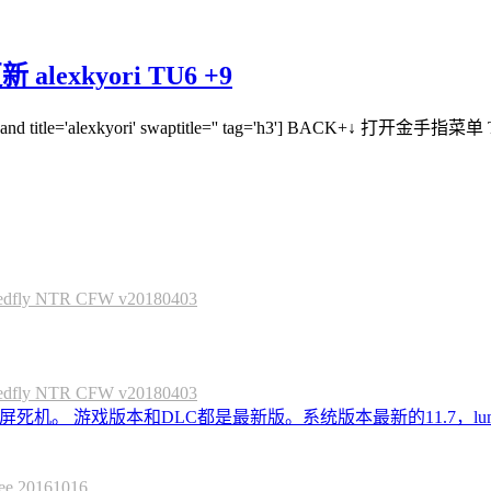
exkyori TU6 +9
and title='alexkyori' swaptitle='' tag='h3'] BACK+↓ 打开金手指菜单 Tit
 NTR CFW v20180403
 NTR CFW v20180403
死机。 游戏版本和DLC都是最新版。系统版本最新的11.7，lum
20161016