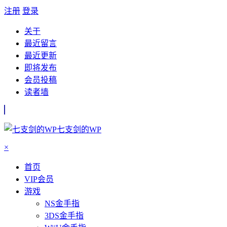
注册
登录
关于
最近留言
最近更新
即将发布
会员投稿
读者墙
七支剑的WP
×
首页
VIP会员
游戏
NS金手指
3DS金手指