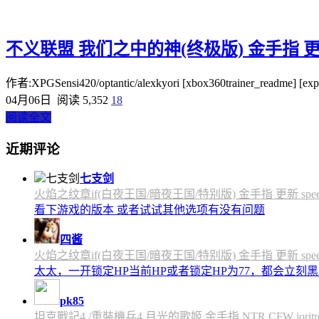
不义联盟 我们之中的神(终极版) 金手指 更新 al
作者:XPGSensi420/optantic/alexkyori [xbox360trainer_readme] [exp
04月06日
阅读 5,352
18
阅读全文
近期评论
七支剑
火焰之纹章if(白夜王国/暗夜王国/特别版) 金手指 更新 speedfly
看下游戏的版本 或者试试其他选项有没有问题
四酱
火焰之纹章if(白夜王国/暗夜王国/特别版) 金手指 更新 speedfly
太太，一开锁定HP当前HP或者锁定HP为77，都会立刻黑屏
pk85
坦克戰記4 /重裝機兵4 月光的歌姬 金手指 NTR CFW ioritree 