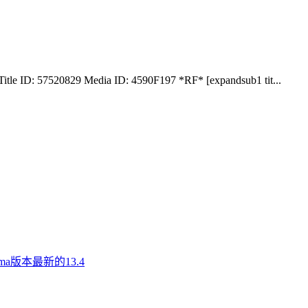
le ID: 57520829 Media ID: 4590F197 *RF* [expandsub1 tit...
a版本最新的13.4