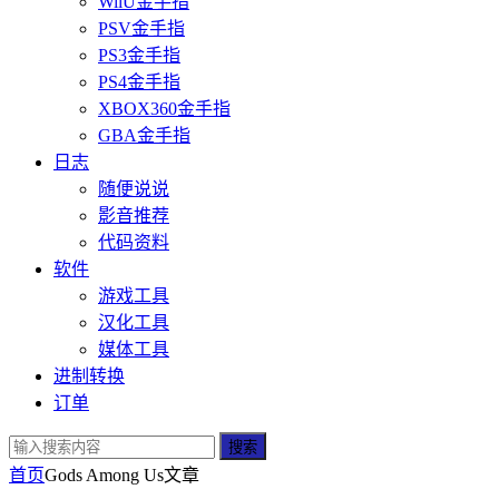
WiiU金手指
PSV金手指
PS3金手指
PS4金手指
XBOX360金手指
GBA金手指
日志
随便说说
影音推荐
代码资料
软件
游戏工具
汉化工具
媒体工具
进制转换
订单
搜索
首页
Gods Among Us
文章