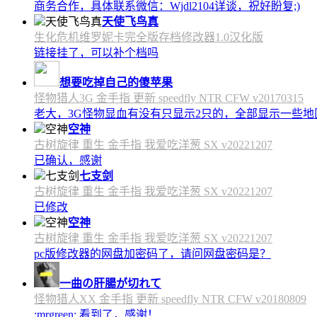
商务合作，具体联系微信：Wjdl2104详谈，祝好盼复;)
天使飞鸟真
生化危机维罗妮卡完全版存档修改器1.0汉化版
链接挂了，可以补个档吗
想要吃掉自己的傻苹果
怪物猎人3G 金手指 更新 speedfly NTR CFW v20170315
老大，3G怪物显血有没有只显示2只的，全部显示一些地区会
空神
古树旋律 重生 金手指 我爱吃洋葱 SX v20221207
已确认，感谢
七支剑
古树旋律 重生 金手指 我爱吃洋葱 SX v20221207
已修改
空神
古树旋律 重生 金手指 我爱吃洋葱 SX v20221207
pc版修改器的网盘加密码了，请问网盘密码是？
一曲の肝腸が切れて
怪物猎人XX 金手指 更新 speedfly NTR CFW v20180809
:mrgreen: 看到了，感谢！