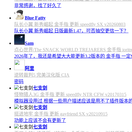
非常感谢，找了好久了
Blue Fatty
队长小翼 新秀崛起 金手指 更新 speedfly SX v20260803
队长小翼 新秀崛起 日版最新1.47，可否抽空更信一下？
Sam
点心世界/The SNACK WORLD TREJARERS 金手指 ioritree
2026年了，我还是希望大大能更新3.2版本的 金手指 一
阿里
逆转裁判5 完美汉化版 CIA
密码
七支剑
怪物猎人3G 金手指 更新 speedfly NTR CFW v20170315
模拟器没用过 根据一些用户描述应该是用不了插件版本
七支剑
挺进地牢 金手指 更新 gayfriend SX v20210915
功能上应该不会有更新了
七支剑