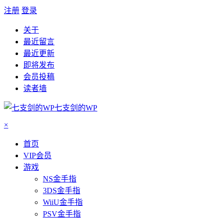
注册
登录
关于
最近留言
最近更新
即将发布
会员投稿
读者墙
七支剑的WP
×
首页
VIP会员
游戏
NS金手指
3DS金手指
WiiU金手指
PSV金手指