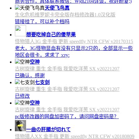
商务合作，具体联系微信：Wjdl2104详谈，祝好盼复;)
天使飞鸟真
生化危机维罗妮卡完全版存档修改器1.0汉化版
链接挂了，可以补个档吗
想要吃掉自己的傻苹果
怪物猎人3G 金手指 更新 speedfly NTR CFW v20170315
老大，3G怪物显血有没有只显示2只的，全部显示一些
地区会很卡，求求了 :cry:
空神
古树旋律 重生 金手指 我爱吃洋葱 SX v20221207
已确认，感谢
七支剑
古树旋律 重生 金手指 我爱吃洋葱 SX v20221207
已修改
空神
古树旋律 重生 金手指 我爱吃洋葱 SX v20221207
pc版修改器的网盘加密码了，请问网盘密码是？
一曲の肝腸が切れて
怪物猎人XX 金手指 更新 speedfly NTR CFW v20180809