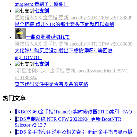
:mrgreen: 看到了，感谢！
七支剑
怪物猎人XX 金手指 更新 speedfly NTR CFW v20180809
是个链接 点开NTR的那个箭头下面就可以看到
一曲の肝腸が切れて
怪物猎人XX 金手指 更新 speedfly NTR CFW v20180809
大佬好！购买后没加载出下载按键呀？等回复
ing（OMO）
七支剑
J明星胜利对决+ 金手指 更新 speedfly&gayfriend PSVC
v20180324
查下代码文件中是否有多余的空格
热门文章
1
XBOX360金手指(Trainer)+实时修改器(RTE)索引+FAQ
2
3DS自制系统 NTR CFW 20220904 更新 BootNTR
Selector v2.13.7
3
3DS 金手指使用说明及相关索引 更新 金手指与显示插