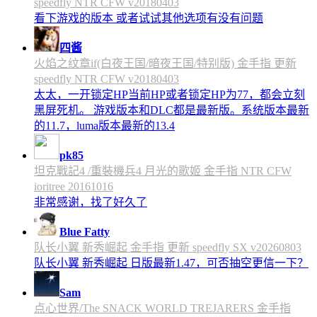
speedfly NTR CFW v20180403
看下游戏的版本 或者试试其他选项有没有问题
四酱
火焰之纹章if(白夜王国/暗夜王国/特别版) 金手指 更新
speedfly NTR CFW v20180403
太太，一开锁定HP当前HP或者锁定HP为77，都会立刻
黑屏死机。 游戏版本和DLC都是最新版。系统版本最新
的11.7，luma版本最新的13.4
pk85
坦克戰記4 /重裝機兵4 月光的歌姬 金手指 NTR CFW
ioritree 20161016
非常感谢，找了好久了
Blue Fatty
队长小翼 新秀崛起 金手指 更新 speedfly SX v20260803
队长小翼 新秀崛起 日版最新1.47，可否抽空更信一下？
Sam
点心世界/The SNACK WORLD TREJARERS 金手指