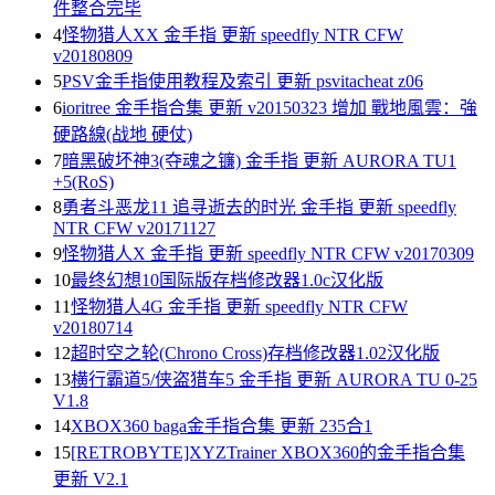
件整合完毕
4
怪物猎人XX 金手指 更新 speedfly NTR CFW
v20180809
5
PSV金手指使用教程及索引 更新 psvitacheat z06
6
ioritree 金手指合集 更新 v20150323 增加 戰地風雲：強
硬路線(战地 硬仗)
7
暗黑破坏神3(夺魂之镰) 金手指 更新 AURORA TU1
+5(RoS)
8
勇者斗恶龙11 追寻逝去的时光 金手指 更新 speedfly
NTR CFW v20171127
9
怪物猎人X 金手指 更新 speedfly NTR CFW v20170309
10
最终幻想10国际版存档修改器1.0c汉化版
11
怪物猎人4G 金手指 更新 speedfly NTR CFW
v20180714
12
超时空之轮(Chrono Cross)存档修改器1.02汉化版
13
横行霸道5/侠盗猎车5 金手指 更新 AURORA TU 0-25
V1.8
14
XBOX360 baga金手指合集 更新 235合1
15
[RETROBYTE]XYZTrainer XBOX360的金手指合集
更新 V2.1