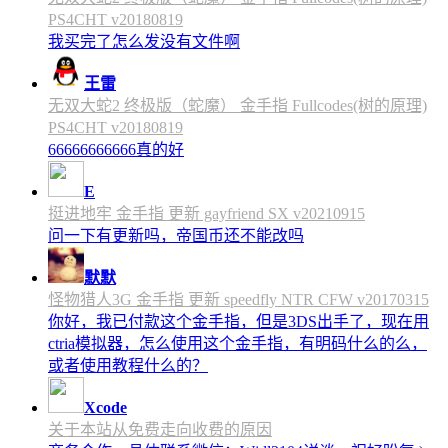
PS4CHT v20180819
我买完了怎么发没有文件啊
王雷
无双大蛇2 终极版（蛇魔） 金手指 Fullcodes(树的原理)
PS4CHT v20180819
66666666666真的好
E
挺进地牢 金手指 更新 gayfriend SX v20210915
问一下有更新吗，帝国币还不能改吗
默默
怪物猎人3G 金手指 更新 speedfly NTR CFW v20170315
你好，我已付款这个金手指，但是3DS出手了，现在用
ctria模拟器，怎么使用这个金手指，有明码什么的么，
或者使用教程什么的？
Xcode
关于本站从免费走向收费的原因