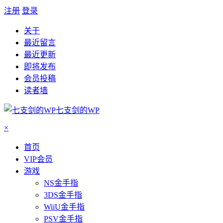
注册
登录
关于
最近留言
最近更新
即将发布
会员投稿
读者墙
七支剑的WP
×
首页
VIP会员
游戏
NS金手指
3DS金手指
WiiU金手指
PSV金手指