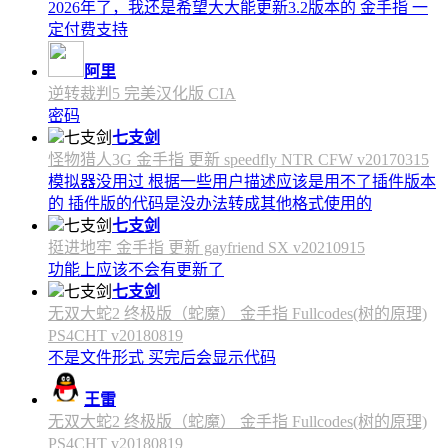
2026年了，我还是希望大大能更新3.2版本的 金手指 一
定付费支持
阿里
逆转裁判5 完美汉化版 CIA
密码
七支剑
怪物猎人3G 金手指 更新 speedfly NTR CFW v20170315
模拟器没用过 根据一些用户描述应该是用不了插件版本
的 插件版的代码是没办法转成其他格式使用的
七支剑
挺进地牢 金手指 更新 gayfriend SX v20210915
功能上应该不会有更新了
七支剑
无双大蛇2 终极版（蛇魔） 金手指 Fullcodes(树的原理)
PS4CHT v20180819
不是文件形式 买完后会显示代码
王雷
无双大蛇2 终极版（蛇魔） 金手指 Fullcodes(树的原理)
PS4CHT v20180819