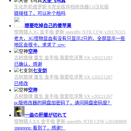
天使飞鸟真
生化危机维罗妮卡完全版存档修改器1.0汉化版
链接挂了，可以补个档吗
想要吃掉自己的傻苹果
怪物猎人3G 金手指 更新 speedfly NTR CFW v20170315
老大，3G怪物显血有没有只显示2只的，全部显示一些
地区会很卡，求求了 :cry:
空神
古树旋律 重生 金手指 我爱吃洋葱 SX v20221207
已确认，感谢
七支剑
古树旋律 重生 金手指 我爱吃洋葱 SX v20221207
已修改
空神
古树旋律 重生 金手指 我爱吃洋葱 SX v20221207
pc版修改器的网盘加密码了，请问网盘密码是？
一曲の肝腸が切れて
怪物猎人XX 金手指 更新 speedfly NTR CFW v20180809
:mrgreen: 看到了，感谢！