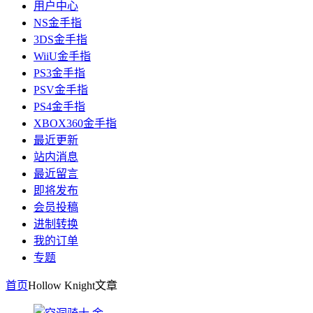
用户中心
NS金手指
3DS金手指
WiiU金手指
PS3金手指
PSV金手指
PS4金手指
XBOX360金手指
最近更新
站内消息
最近留言
即将发布
会员投稿
进制转换
我的订单
专题
首页
Hollow Knight
文章