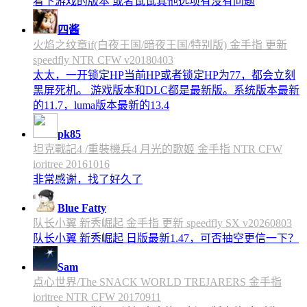
看下游戏的版本 或者试试其他选项有没有问题
四酱
火焰之纹章if(白夜王国/暗夜王国/特别版) 金手指 更新
speedfly NTR CFW v20180403
太太，一开锁定HP当前HP或者锁定HP为77，都会立刻
黑屏死机。 游戏版本和DLC都是最新版。系统版本最新
的11.7，luma版本最新的13.4
pk85
坦克戰記4 /重裝機兵4 月光的歌姬 金手指 NTR CFW
ioritree 20161016
非常感谢，找了好久了
Blue Fatty
队长小翼 新秀崛起 金手指 更新 speedfly SX v20260803
队长小翼 新秀崛起 日版最新1.47，可否抽空更信一下？
Sam
点心世界/The SNACK WORLD TREJARERS 金手指
ioritree NTR CFW 20170911