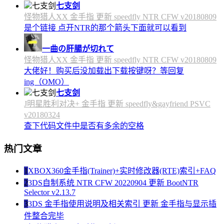
七支剑
怪物猎人XX 金手指 更新 speedfly NTR CFW v20180809
是个链接 点开NTR的那个箭头下面就可以看到
一曲の肝腸が切れて
怪物猎人XX 金手指 更新 speedfly NTR CFW v20180809
大佬好！购买后没加载出下载按键呀？等回复
ing（OMO）
七支剑
J明星胜利对决+ 金手指 更新 speedfly&gayfriend PSVC
v20180324
查下代码文件中是否有多余的空格
热门文章
1
XBOX360金手指(Trainer)+实时修改器(RTE)索引+FAQ
2
3DS自制系统 NTR CFW 20220904 更新 BootNTR
Selector v2.13.7
3
3DS 金手指使用说明及相关索引 更新 金手指与显示插
件整合完毕