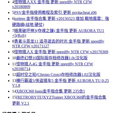
4
怪物猎人XX 金手指 更新 speedfly NTR CFW
v20180809
5
PSV金手指使用教程及索引 更新 psvitacheat z06
6
ioritree 金手指合集 更新 v20150323 增加 戰地風雲：強
硬路線(战地 硬仗)
7
暗黑破坏神3(夺魂之镰) 金手指 更新 AURORA TU1
+5(RoS)
8
勇者斗恶龙11 追寻逝去的时光 金手指 更新 speedfly
NTR CFW v20171127
9
怪物猎人X 金手指 更新 speedfly NTR CFW v20170309
10
最终幻想10国际版存档修改器1.0c汉化版
11
怪物猎人4G 金手指 更新 speedfly NTR CFW
v20180714
12
超时空之轮(Chrono Cross)存档修改器1.02汉化版
13
横行霸道5/侠盗猎车5 金手指 更新 AURORA TU 0-25
V1.8
14
XBOX360 baga金手指合集 更新 235合1
15
[RETROBYTE]XYZTrainer XBOX360的金手指合集
更新 V2.1