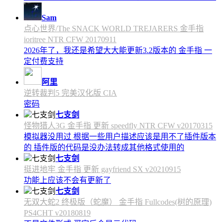
Sam
点心世界/The SNACK WORLD TREJARERS 金手指
ioritree NTR CFW 20170911
2026年了，我还是希望大大能更新3.2版本的 金手指 一
定付费支持
阿里
逆转裁判5 完美汉化版 CIA
密码
七支剑
怪物猎人3G 金手指 更新 speedfly NTR CFW v20170315
模拟器没用过 根据一些用户描述应该是用不了插件版本
的 插件版的代码是没办法转成其他格式使用的
七支剑
挺进地牢 金手指 更新 gayfriend SX v20210915
功能上应该不会有更新了
七支剑
无双大蛇2 终极版（蛇魔） 金手指 Fullcodes(树的原理)
PS4CHT v20180819