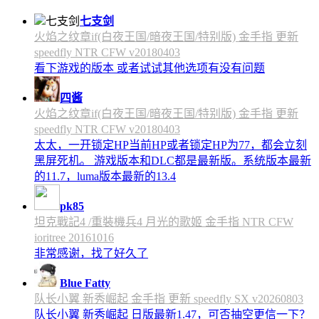
七支剑
火焰之纹章if(白夜王国/暗夜王国/特别版) 金手指 更新
speedfly NTR CFW v20180403
看下游戏的版本 或者试试其他选项有没有问题
四酱
火焰之纹章if(白夜王国/暗夜王国/特别版) 金手指 更新
speedfly NTR CFW v20180403
太太，一开锁定HP当前HP或者锁定HP为77，都会立刻
黑屏死机。 游戏版本和DLC都是最新版。系统版本最新
的11.7，luma版本最新的13.4
pk85
坦克戰記4 /重裝機兵4 月光的歌姬 金手指 NTR CFW
ioritree 20161016
非常感谢，找了好久了
Blue Fatty
队长小翼 新秀崛起 金手指 更新 speedfly SX v20260803
队长小翼 新秀崛起 日版最新1.47，可否抽空更信一下？