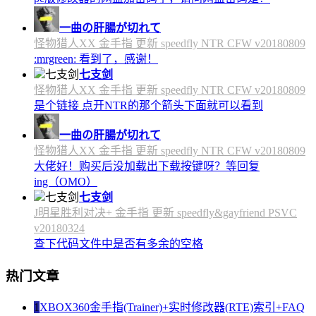
一曲の肝腸が切れて
怪物猎人XX 金手指 更新 speedfly NTR CFW v20180809
:mrgreen: 看到了，感谢！
七支剑
怪物猎人XX 金手指 更新 speedfly NTR CFW v20180809
是个链接 点开NTR的那个箭头下面就可以看到
一曲の肝腸が切れて
怪物猎人XX 金手指 更新 speedfly NTR CFW v20180809
大佬好！购买后没加载出下载按键呀？等回复
ing（OMO）
七支剑
J明星胜利对决+ 金手指 更新 speedfly&gayfriend PSVC
v20180324
查下代码文件中是否有多余的空格
热门文章
1
XBOX360金手指(Trainer)+实时修改器(RTE)索引+FAQ