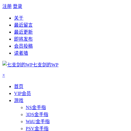
注册
登录
关于
最近留言
最近更新
即将发布
会员投稿
读者墙
七支剑的WP
×
首页
VIP会员
游戏
NS金手指
3DS金手指
WiiU金手指
PSV金手指