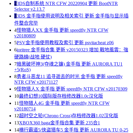
2
3DS自制系统 NTR CFW 20220904 更新 BootNTR
Selector v2.13.7
3
3DS 金手指使用说明及相关索引 更新 金手指与显示插
件整合完毕
4
怪物猎人XX 金手指 更新 speedfly NTR CFW
v20180809
5
PSV金手指使用教程及索引 更新 psvitacheat z06
6
ioritree 金手指合集 更新 v20150323 增加 戰地風雲：強
硬路線(战地 硬仗)
7
暗黑破坏神3(夺魂之镰) 金手指 更新 AURORA TU1
+5(RoS)
8
勇者斗恶龙11 追寻逝去的时光 金手指 更新 speedfly
NTR CFW v20171127
9
怪物猎人X 金手指 更新 speedfly NTR CFW v20170309
10
最终幻想10国际版存档修改器1.0c汉化版
11
怪物猎人4G 金手指 更新 speedfly NTR CFW
v20180714
12
超时空之轮(Chrono Cross)存档修改器1.02汉化版
13
XBOX360 baga金手指合集 更新 235合1
14
横行霸道5/侠盗猎车5 金手指 更新 AURORA TU 0-25