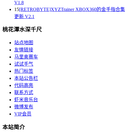
V1.8
15
[RETROBYTE]XYZTrainer XBOX360的金手指合集
更新 V2.1
桃花潭水深千尺
站点地图
友情链接
马里奥赛车
试试手气
热门标签
本站公告栏
代码高亮
联系方式
虾米音乐台
微博发布
VIP会员
本站简介