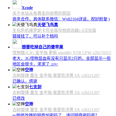
Xcode
关于本站从免费走向收费的原因
商务合作，具体联系微信：Wjdl2104详谈，祝好盼复;)
天使飞鸟真
生化危机维罗妮卡完全版存档修改器1.0汉化版
链接挂了，可以补个档吗
想要吃掉自己的傻苹果
怪物猎人3G 金手指 更新 speedfly NTR CFW v20170315
老大，3G怪物显血有没有只显示2只的，全部显示一些
地区会很卡，求求了 :cry:
空神
古树旋律 重生 金手指 我爱吃洋葱 SX v20221207
已确认，感谢
七支剑
古树旋律 重生 金手指 我爱吃洋葱 SX v20221207
已修改
空神
古树旋律 重生 金手指 我爱吃洋葱 SX v20221207
pc版修改器的网盘加密码了，请问网盘密码是？