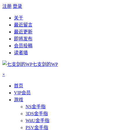
注册
登录
关于
最近留言
最近更新
即将发布
会员投稿
读者墙
七支剑的WP
×
首页
VIP会员
游戏
NS金手指
3DS金手指
WiiU金手指
PSV金手指