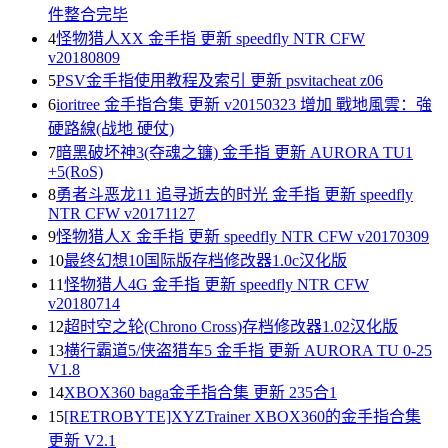
件整合完毕
4
怪物猎人XX 金手指 更新 speedfly NTR CFW
v20180809
5
PSV金手指使用教程及索引 更新 psvitacheat z06
6
ioritree 金手指合集 更新 v20150323 增加 戰地風雲：強
硬路線(战地 硬仗)
7
暗黑破坏神3(夺魂之镰) 金手指 更新 AURORA TU1
+5(RoS)
8
勇者斗恶龙11 追寻逝去的时光 金手指 更新 speedfly
NTR CFW v20171127
9
怪物猎人X 金手指 更新 speedfly NTR CFW v20170309
10
最终幻想10国际版存档修改器1.0c汉化版
11
怪物猎人4G 金手指 更新 speedfly NTR CFW
v20180714
12
超时空之轮(Chrono Cross)存档修改器1.02汉化版
13
横行霸道5/侠盗猎车5 金手指 更新 AURORA TU 0-25
V1.8
14
XBOX360 baga金手指合集 更新 235合1
15
[RETROBYTE]XYZTrainer XBOX360的金手指合集
更新 V2.1