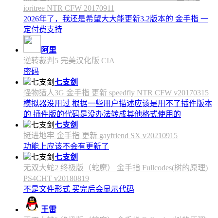
ioritree NTR CFW 20170911
2026年了，我还是希望大大能更新3.2版本的 金手指 一
定付费支持
阿里
逆转裁判5 完美汉化版 CIA
密码
七支剑
怪物猎人3G 金手指 更新 speedfly NTR CFW v20170315
模拟器没用过 根据一些用户描述应该是用不了插件版本
的 插件版的代码是没办法转成其他格式使用的
七支剑
挺进地牢 金手指 更新 gayfriend SX v20210915
功能上应该不会有更新了
七支剑
无双大蛇2 终极版（蛇魔） 金手指 Fullcodes(树的原理)
PS4CHT v20180819
不是文件形式 买完后会显示代码
王雷