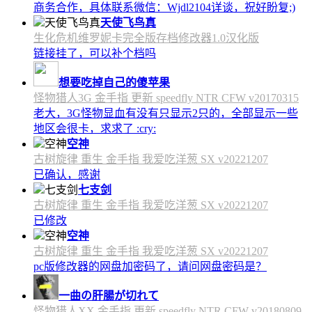
商务合作，具体联系微信：Wjdl2104详谈，祝好盼复;)
天使飞鸟真
生化危机维罗妮卡完全版存档修改器1.0汉化版
链接挂了，可以补个档吗
想要吃掉自己的傻苹果
怪物猎人3G 金手指 更新 speedfly NTR CFW v20170315
老大，3G怪物显血有没有只显示2只的，全部显示一些
地区会很卡，求求了 :cry:
空神
古树旋律 重生 金手指 我爱吃洋葱 SX v20221207
已确认，感谢
七支剑
古树旋律 重生 金手指 我爱吃洋葱 SX v20221207
已修改
空神
古树旋律 重生 金手指 我爱吃洋葱 SX v20221207
pc版修改器的网盘加密码了，请问网盘密码是？
一曲の肝腸が切れて
怪物猎人XX 金手指 更新 speedfly NTR CFW v20180809