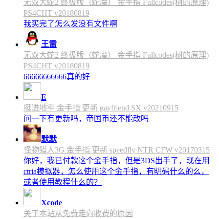
无双大蛇2 终极版（蛇魔） 金手指 Fullcodes(树的原理)
PS4CHT v20180819
我买完了怎么发没有文件啊
王雷
无双大蛇2 终极版（蛇魔） 金手指 Fullcodes(树的原理)
PS4CHT v20180819
66666666666真的好
E
挺进地牢 金手指 更新 gayfriend SX v20210915
问一下有更新吗，帝国币还不能改吗
默默
怪物猎人3G 金手指 更新 speedfly NTR CFW v20170315
你好，我已付款这个金手指，但是3DS出手了，现在用
ctria模拟器，怎么使用这个金手指，有明码什么的么，
或者使用教程什么的？
Xcode
关于本站从免费走向收费的原因