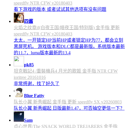
speedfly NTR CFW v20180403
看下游戏的版本 或者试试其他选项有没有问题
四酱
火焰之纹章if(白夜王国/暗夜王国/特别版) 金手指 更新
speedfly NTR CFW v20180403
太太，一开锁定HP当前HP或者锁定HP为77，都会立刻
黑屏死机。 游戏版本和DLC都是最新版。系统版本最新
的11.7，luma版本最新的13.4
pk85
坦克戰記4 /重裝機兵4 月光的歌姬 金手指 NTR CFW
ioritree 20161016
非常感谢，找了好久了
Blue Fatty
队长小翼 新秀崛起 金手指 更新 speedfly SX v20260803
队长小翼 新秀崛起 日版最新1.47，可否抽空更信一下？
Sam
点心世界/The SNACK WORLD TREJARERS 金手指