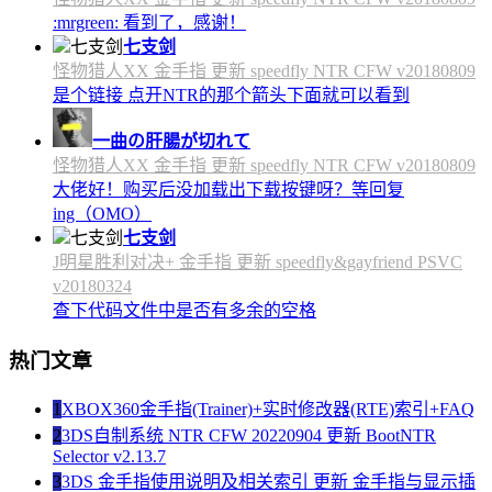
:mrgreen: 看到了，感谢！
七支剑
怪物猎人XX 金手指 更新 speedfly NTR CFW v20180809
是个链接 点开NTR的那个箭头下面就可以看到
一曲の肝腸が切れて
怪物猎人XX 金手指 更新 speedfly NTR CFW v20180809
大佬好！购买后没加载出下载按键呀？等回复
ing（OMO）
七支剑
J明星胜利对决+ 金手指 更新 speedfly&gayfriend PSVC
v20180324
查下代码文件中是否有多余的空格
热门文章
1
XBOX360金手指(Trainer)+实时修改器(RTE)索引+FAQ
2
3DS自制系统 NTR CFW 20220904 更新 BootNTR
Selector v2.13.7
3
3DS 金手指使用说明及相关索引 更新 金手指与显示插