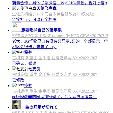
商务合作，具体联系微信：Wjdl2104详谈，祝好盼复;)
天使飞鸟真
生化危机维罗妮卡完全版存档修改器1.0汉化版
链接挂了，可以补个档吗
想要吃掉自己的傻苹果
怪物猎人3G 金手指 更新 speedfly NTR CFW v20170315
老大，3G怪物显血有没有只显示2只的，全部显示一些
地区会很卡，求求了 :cry:
空神
古树旋律 重生 金手指 我爱吃洋葱 SX v20221207
已确认，感谢
七支剑
古树旋律 重生 金手指 我爱吃洋葱 SX v20221207
已修改
空神
古树旋律 重生 金手指 我爱吃洋葱 SX v20221207
pc版修改器的网盘加密码了，请问网盘密码是？
一曲の肝腸が切れて
怪物猎人XX 金手指 更新 speedfly NTR CFW v20180809