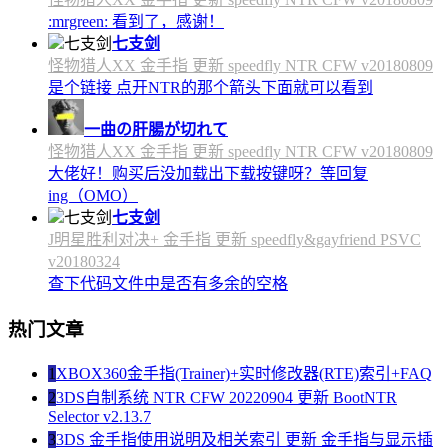
:mrgreen: 看到了，感谢！
七支剑
怪物猎人XX 金手指 更新 speedfly NTR CFW v20180809
是个链接 点开NTR的那个箭头下面就可以看到
一曲の肝腸が切れて
怪物猎人XX 金手指 更新 speedfly NTR CFW v20180809
大佬好！购买后没加载出下载按键呀？等回复
ing（OMO）
七支剑
J明星胜利对决+ 金手指 更新 speedfly&gayfriend PSVC
v20180324
查下代码文件中是否有多余的空格
热门文章
1
XBOX360金手指(Trainer)+实时修改器(RTE)索引+FAQ
2
3DS自制系统 NTR CFW 20220904 更新 BootNTR
Selector v2.13.7
3
3DS 金手指使用说明及相关索引 更新 金手指与显示插