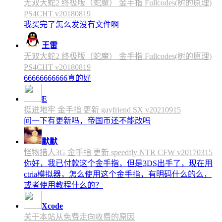
无双大蛇2 终极版（蛇魔） 金手指 Fullcodes(树的原理)
PS4CHT v20180819
我买完了怎么发没有文件啊
王雷
无双大蛇2 终极版（蛇魔） 金手指 Fullcodes(树的原理)
PS4CHT v20180819
66666666666真的好
E
挺进地牢 金手指 更新 gayfriend SX v20210915
问一下有更新吗，帝国币还不能改吗
默默
怪物猎人3G 金手指 更新 speedfly NTR CFW v20170315
你好，我已付款这个金手指，但是3DS出手了，现在用
ctria模拟器，怎么使用这个金手指，有明码什么的么，
或者使用教程什么的？
Xcode
关于本站从免费走向收费的原因