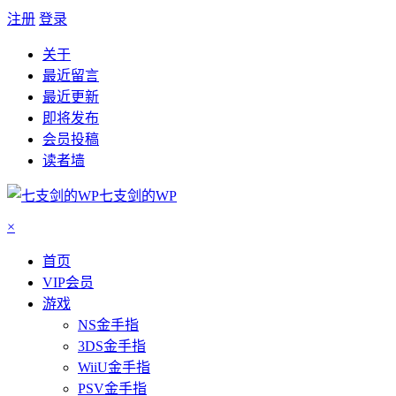
注册
登录
关于
最近留言
最近更新
即将发布
会员投稿
读者墙
七支剑的WP
×
首页
VIP会员
游戏
NS金手指
3DS金手指
WiiU金手指
PSV金手指