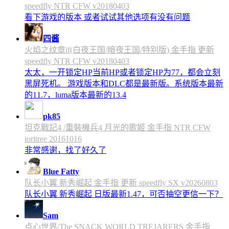
speedfly NTR CFW v20180403
看下游戏的版本 或者试试其他选项有没有问题
四酱
火焰之纹章if(白夜王国/暗夜王国/特别版) 金手指 更新
speedfly NTR CFW v20180403
太太，一开锁定HP当前HP或者锁定HP为77，都会立刻
黑屏死机。 游戏版本和DLC都是最新版。系统版本最新
的11.7，luma版本最新的13.4
pk85
坦克戰記4 /重裝機兵4 月光的歌姬 金手指 NTR CFW
ioritree 20161016
非常感谢，找了好久了
Blue Fatty
队长小翼 新秀崛起 金手指 更新 speedfly SX v20260803
队长小翼 新秀崛起 日版最新1.47，可否抽空更信一下？
Sam
点心世界/The SNACK WORLD TREJARERS 金手指