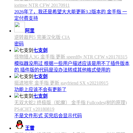
ioritree NTR CFW 20170911
2026年了，我还是希望大大能更新3.2版本的 金手指 一
定付费支持
阿里
逆转裁判5 完美汉化版 CIA
密码
七支剑
怪物猎人3G 金手指 更新 speedfly NTR CFW v20170315
模拟器没用过 根据一些用户描述应该是用不了插件版本
的 插件版的代码是没办法转成其他格式使用的
七支剑
挺进地牢 金手指 更新 gayfriend SX v20210915
功能上应该不会有更新了
七支剑
无双大蛇2 终极版（蛇魔） 金手指 Fullcodes(树的原理)
PS4CHT v20180819
不是文件形式 买完后会显示代码
王雷