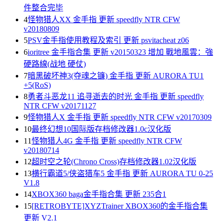
件整合完毕
4
怪物猎人XX 金手指 更新 speedfly NTR CFW
v20180809
5
PSV金手指使用教程及索引 更新 psvitacheat z06
6
ioritree 金手指合集 更新 v20150323 增加 戰地風雲：強
硬路線(战地 硬仗)
7
暗黑破坏神3(夺魂之镰) 金手指 更新 AURORA TU1
+5(RoS)
8
勇者斗恶龙11 追寻逝去的时光 金手指 更新 speedfly
NTR CFW v20171127
9
怪物猎人X 金手指 更新 speedfly NTR CFW v20170309
10
最终幻想10国际版存档修改器1.0c汉化版
11
怪物猎人4G 金手指 更新 speedfly NTR CFW
v20180714
12
超时空之轮(Chrono Cross)存档修改器1.02汉化版
13
横行霸道5/侠盗猎车5 金手指 更新 AURORA TU 0-25
V1.8
14
XBOX360 baga金手指合集 更新 235合1
15
[RETROBYTE]XYZTrainer XBOX360的金手指合集
更新 V2.1