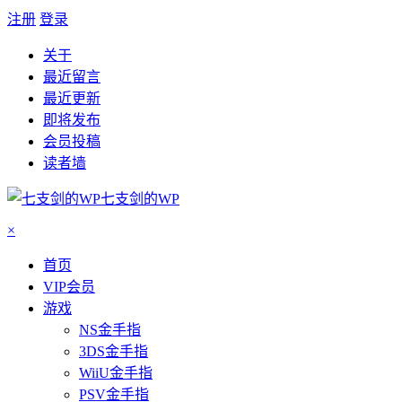
注册
登录
关于
最近留言
最近更新
即将发布
会员投稿
读者墙
七支剑的WP
×
首页
VIP会员
游戏
NS金手指
3DS金手指
WiiU金手指
PSV金手指