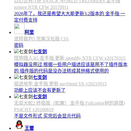
点心世界/The SNACK WORLD TREJARERS 金手指
ioritree NTR CFW 20170911
2026年了，我还是希望大大能更新3.2版本的 金手指 一
定付费支持
阿里
逆转裁判5 完美汉化版 CIA
密码
七支剑
怪物猎人3G 金手指 更新 speedfly NTR CFW v20170315
模拟器没用过 根据一些用户描述应该是用不了插件版本
的 插件版的代码是没办法转成其他格式使用的
七支剑
挺进地牢 金手指 更新 gayfriend SX v20210915
功能上应该不会有更新了
七支剑
无双大蛇2 终极版（蛇魔） 金手指 Fullcodes(树的原理)
PS4CHT v20180819
不是文件形式 买完后会显示代码
王雷