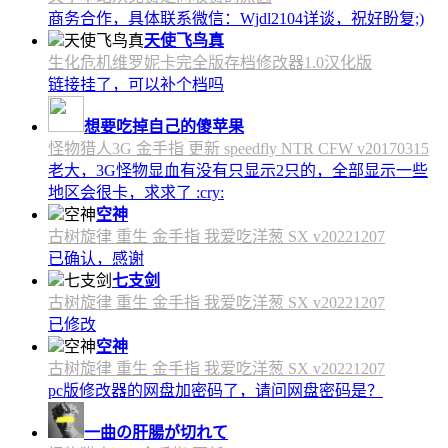
商务合作，具体联系微信：Wjdl2104详谈，祝好盼复;)
天使飞鸟真
生化危机维罗妮卡完全版存档修改器1.0汉化版
链接挂了，可以补个档吗
想要吃掉自己的傻苹果
怪物猎人3G 金手指 更新 speedfly NTR CFW v20170315
老大，3G怪物显血有没有只显示2只的，全部显示一些
地区会很卡，求求了 :cry:
空神
古树旋律 重生 金手指 我爱吃洋葱 SX v20221207
已确认，感谢
七支剑
古树旋律 重生 金手指 我爱吃洋葱 SX v20221207
已修改
空神
古树旋律 重生 金手指 我爱吃洋葱 SX v20221207
pc版修改器的网盘加密码了，请问网盘密码是？
一曲の肝腸が切れて