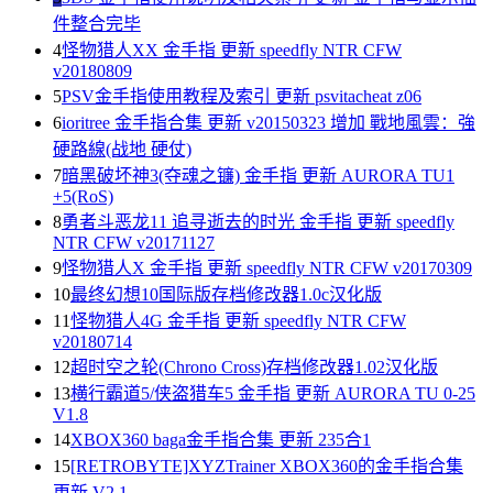
件整合完毕
4
怪物猎人XX 金手指 更新 speedfly NTR CFW
v20180809
5
PSV金手指使用教程及索引 更新 psvitacheat z06
6
ioritree 金手指合集 更新 v20150323 增加 戰地風雲：強
硬路線(战地 硬仗)
7
暗黑破坏神3(夺魂之镰) 金手指 更新 AURORA TU1
+5(RoS)
8
勇者斗恶龙11 追寻逝去的时光 金手指 更新 speedfly
NTR CFW v20171127
9
怪物猎人X 金手指 更新 speedfly NTR CFW v20170309
10
最终幻想10国际版存档修改器1.0c汉化版
11
怪物猎人4G 金手指 更新 speedfly NTR CFW
v20180714
12
超时空之轮(Chrono Cross)存档修改器1.02汉化版
13
横行霸道5/侠盗猎车5 金手指 更新 AURORA TU 0-25
V1.8
14
XBOX360 baga金手指合集 更新 235合1
15
[RETROBYTE]XYZTrainer XBOX360的金手指合集
更新 V2.1