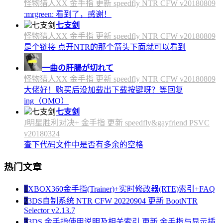
怪物猎人XX 金手指 更新 speedfly NTR CFW v20180809
:mrgreen: 看到了，感谢！
七支剑
怪物猎人XX 金手指 更新 speedfly NTR CFW v20180809
是个链接 点开NTR的那个箭头下面就可以看到
一曲の肝腸が切れて
怪物猎人XX 金手指 更新 speedfly NTR CFW v20180809
大佬好！购买后没加载出下载按键呀？等回复
ing（OMO）
七支剑
J明星胜利对决+ 金手指 更新 speedfly&gayfriend PSVC
v20180324
查下代码文件中是否有多余的空格
热门文章
1
XBOX360金手指(Trainer)+实时修改器(RTE)索引+FAQ
2
3DS自制系统 NTR CFW 20220904 更新 BootNTR
Selector v2.13.7
3
3DS 金手指使用说明及相关索引 更新 金手指与显示插