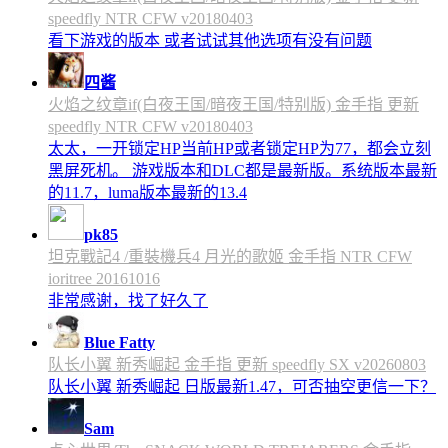
speedfly NTR CFW v20180403
看下游戏的版本 或者试试其他选项有没有问题
四酱
火焰之纹章if(白夜王国/暗夜王国/特别版) 金手指 更新
speedfly NTR CFW v20180403
太太，一开锁定HP当前HP或者锁定HP为77，都会立刻
黑屏死机。 游戏版本和DLC都是最新版。系统版本最新
的11.7，luma版本最新的13.4
pk85
坦克戰記4 /重裝機兵4 月光的歌姬 金手指 NTR CFW
ioritree 20161016
非常感谢，找了好久了
Blue Fatty
队长小翼 新秀崛起 金手指 更新 speedfly SX v20260803
队长小翼 新秀崛起 日版最新1.47，可否抽空更信一下？
Sam